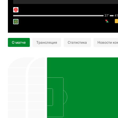
37‎’‎
41‎’
О матче
Трансляция
Статистика
Новости ко