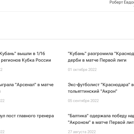
Роберт Евд
"Кубань" вышли в 1/16
"Кубань" разгромила "Краснод
 регионов Кубка России
дерби в матче Первой лиги
22
01 октября 2022
ыграла "Арсенал" в матче
Экс-футболист "Краснодара" в
и
тольяттинский "Акрон"
022
05 сентября 2022
ул пост главного тренера
"Балтика" одержала победу на
"Акроном" в матче Первой лиг
022
27 августа 2022