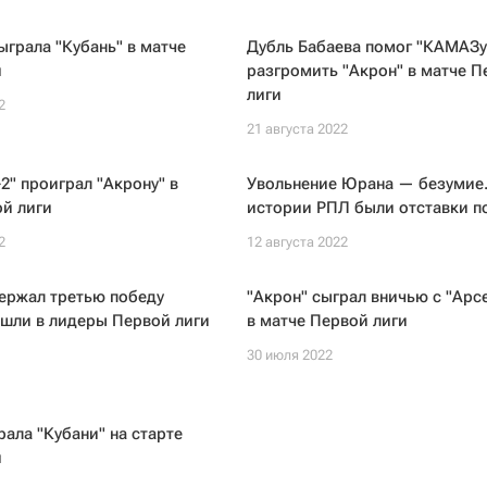
ыграла "Кубань" в матче
Дубль Бабаева помог "КАМАЗу
и
разгромить "Акрон" в матче П
лиги
2
21 августа 2022
2" проиграл "Акрону" в
Увольнение Юрана — безумие.
й лиги
истории РПЛ были отставки п
2
12 августа 2022
ержал третью победу
"Акрон" сыграл вничью с "Арс
ышли в лидеры Первой лиги
в матче Первой лиги
30 июля 2022
рала "Кубани" на старте
и