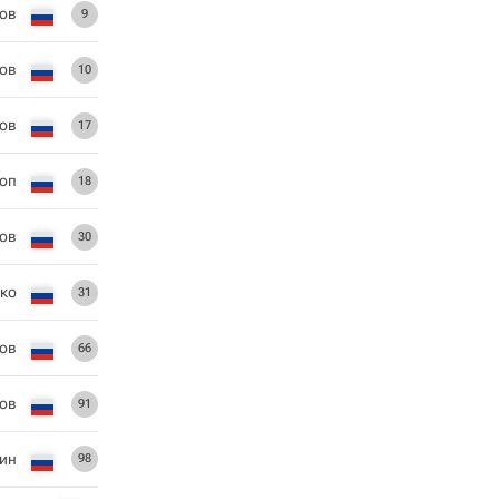
ов
9
ов
10
ов
17
оп
18
ов
30
ко
31
ков
66
ов
91
ин
98