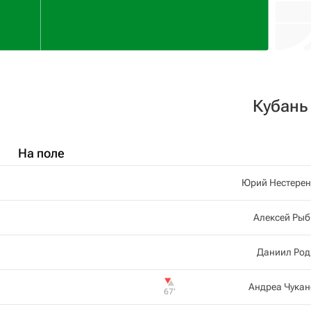
Кубань
На поле
Юрий Нестерен
Алексей Рыб
Даниил Род
Андреа Чукан
67‎’‎