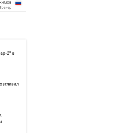
окимов
Тренер
ар-2" в
озглавил
д
и