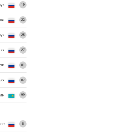
ук
19
ха
22
чук
25
ых
27
ов
81
ых
87
ин
99
дзе
8