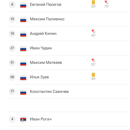
Евгений Песегов
8
50‎’‎
70‎’‎
Максим Палиенко
10
Андрей Килин
18
45‎’‎
Иван Чудин
27
Максим Матвеев
31
82‎’‎
Илья Зуев
58
90‎’‎
Константин Савичев
77
Иван Рогач
4