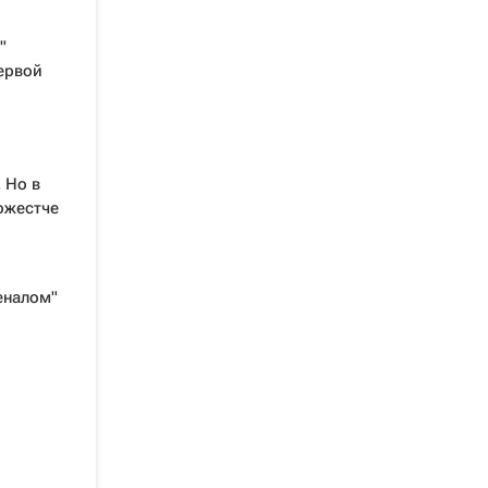
"
ервой
 Но в
ожестче
еналом"