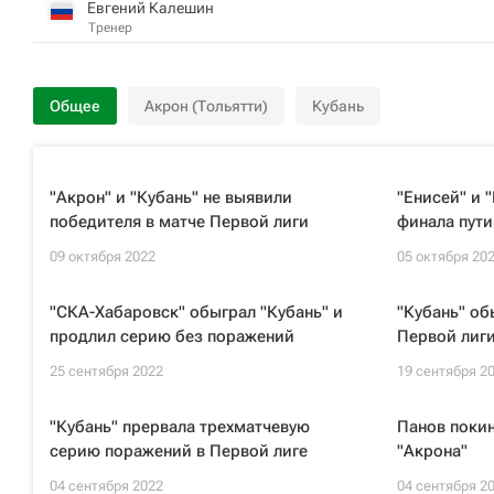
Евгений Калешин
Тренер
Общее
Акрон (Тольятти)
Кубань
"Акрон" и "Кубань" не выявили
"Енисей" и 
победителя в матче Первой лиги
финала пути
09 октября 2022
05 октября 20
"СКА-Хабаровск" обыграл "Кубань" и
"Кубань" об
продлил серию без поражений
Первой лиг
25 сентября 2022
19 сентября 2
"Кубань" прервала трехматчевую
Панов покин
серию поражений в Первой лиге
"Акрона"
04 сентября 2022
04 сентября 2