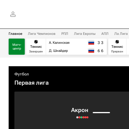
Главное
Лига Чемпионов
РПЛ
Лига Европы
АПЛ
Ла Лига
3
3
А. Калинская
Матч-
Теннис
Теннис
центр
6
6
Д. Шнайдер
Завершен
Прерван
Футбол
Первая лига
Акрон