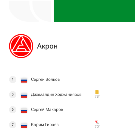
Акрон
Сергей Волков
1
Джамалдин Ходжаниязов
5
78‎’‎
Сергей Макаров
6
Карим Гираев
7
70‎’‎