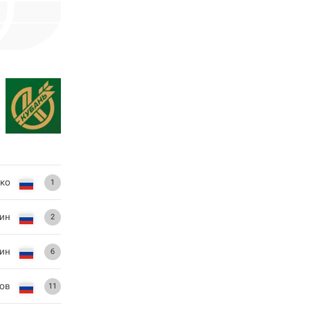
ко
1
ин
2
ин
6
ов
11