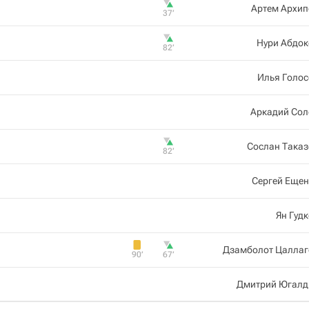
Артем Архип
37‎’‎
Нури Абдок
82‎’‎
Илья Голос
Аркадий Сол
Сослан Таказ
82‎’‎
Сергей Ещен
Ян Гуд
Дзамболот Цаллаг
90‎’‎
67‎’‎
Дмитрий Югалд