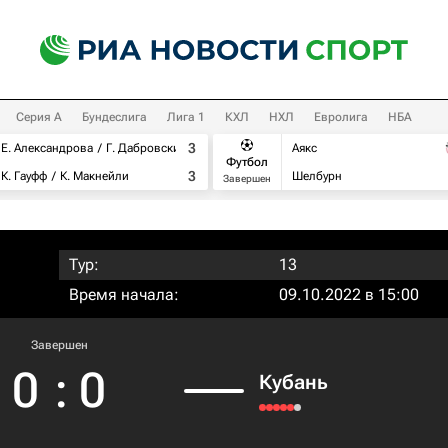
Серия А
Бундеслига
Лига 1
КХЛ
НХЛ
Евролига
НБА
3
Е. Александрова
Г. Дабровски
Аякс
Футбол
3
К. Гауфф
К. Макнейли
Шелбурн
Завершен
Тур:
13
Время начала:
09.10.2022 в 15:00
Завершен
0
:
0
Кубань