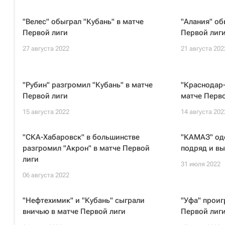
"Велес" обыграл "Кубань" в матче
"Алания" об
Первой лиги
Первой лиг
27 августа 2022
21 августа 202
"Рубин" разгромил "Кубань" в матче
"Краснодар-
Первой лиги
матче Перво
15 августа 2022
14 августа 202
"СКА-Хабаровск" в большинстве
"КАМАЗ" од
разгромил "Акрон" в матче Первой
подряд и в
лиги
31 июля 2022
06 августа 2022
"Нефтехимик" и "Кубань" сыграли
"Уфа" проиг
вничью в матче Первой лиги
Первой лиг