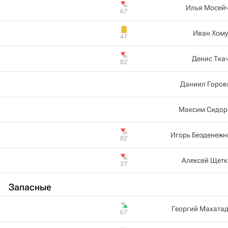
Илья Мосейч
67‎’‎
Иван Хому
41‎’‎
Денис Тка
82‎’‎
Даниил Горов
Максим Сидор
Игорь Безденежн
82‎’‎
Алексей Щетк
37‎’‎
Запасные
Георгий Махата
67‎’‎