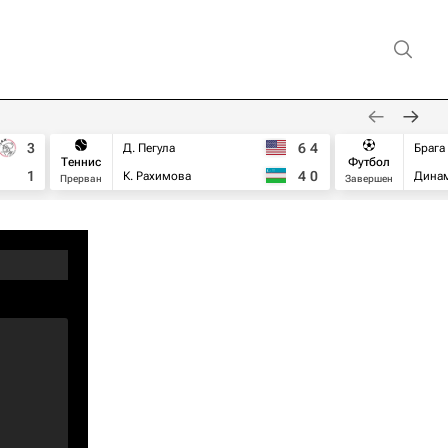
3
6
4
Д. Пегула
Брага
Теннис
Футбол
1
4
0
К. Рахимова
Дина
Прерван
Завершен