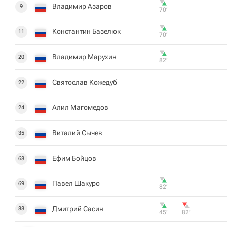
Владимир Азаров
9
70‎’‎
Константин Базелюк
11
70‎’‎
Владимир Марухин
20
82‎’‎
Святослав Кожедуб
22
Алил Магомедов
24
Виталий Сычев
35
Ефим Бойцов
68
Павел Шакуро
69
82‎’‎
Дмитрий Сасин
88
45‎’‎
82‎’‎