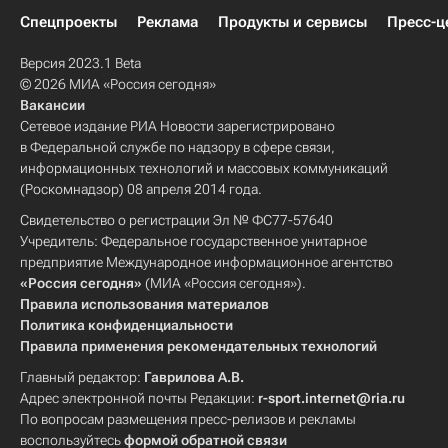
Спецпроекты
Реклама
Продукты и сервисы
Пресс-ц
Версия 2023.1 Beta
© 2026 МИА «Россия сегодня»
Вакансии
Сетевое издание РИА Новости зарегистрировано
в Федеральной службе по надзору в сфере связи,
информационных технологий и массовых коммуникаций
(Роскомнадзор) 08 апреля 2014 года.
Свидетельство о регистрации Эл № ФС77-57640
Учредитель: Федеральное государственное унитарное
предприятие Международное информационное агентство
«Россия сегодня»
(МИА «Россия сегодня»).
Правила использования материалов
Политика конфиденциальности
Правила применения рекомендательных технологий
Главный редактор:
Гаврилова А.В.
Адрес электронной почты Редакции:
r-sport.internet@ria.ru
По вопросам размещения пресс-релизов и рекламы
воспользуйтесь
формой обратной связи