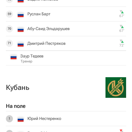
Руслан Барт
59
67‎’‎
Абу-Саид Эльдарушев
70
67‎’‎
Дмитрий Пестряков
71
72‎’‎
Заур Тедеев
Тренер
Кубань
На поле
Юрий Нестеренко
1