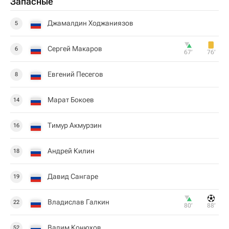
Запасные
Джамалдин Ходжаниязов
5
Сергей Макаров
6
67‎’‎
76‎’‎
Евгений Песегов
8
Марат Бокоев
14
Тимур Акмурзин
16
Андрей Килин
18
Давид Сангаре
19
Владислав Галкин
22
80‎’‎
88‎’‎
Вадим Конюхов
52