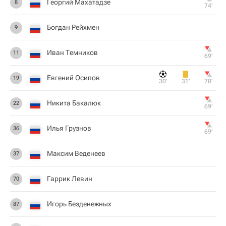
Георгий Махатадзе
8
74‎’‎
Богдан Рейхмен
9
Иван Темников
11
69‎’‎
Евгений Осипов
19
30‎’‎
31‎’‎
78‎’‎
Никита Бакалюк
22
69‎’‎
Илья Грузнов
36
69‎’‎
Максим Веденеев
37
Гаррик Левин
70
Игорь Безденежных
87