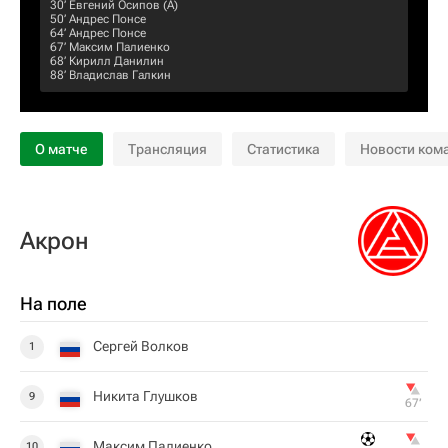
30‎’‎
Евгений Осипов
(А)
50‎’‎
Андрес Понсе
64‎’‎
Андрес Понсе
67‎’‎
Максим Палиенко
68‎’‎
Кирилл Данилин
88‎’‎
Владислав Галкин
О матче
Трансляция
Статистика
Новости ком
Акрон
На поле
Сергей Волков
1
Никита Глушков
9
67‎’‎
Максим Палиенко
10