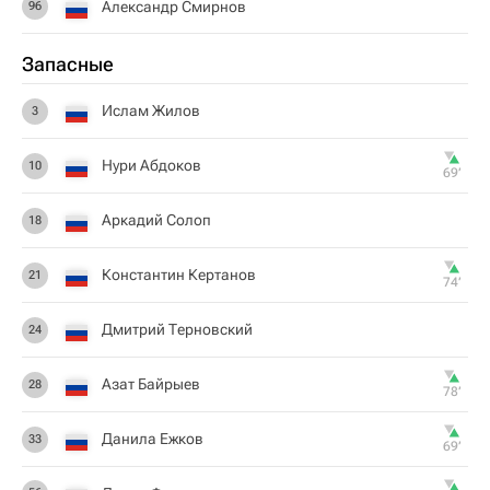
Александр Смирнов
96
Запасные
Ислам Жилов
3
Нури Абдоков
10
69‎’‎
Аркадий Солоп
18
Константин Кертанов
21
74‎’‎
Дмитрий Терновский
24
Азат Байрыев
28
78‎’‎
Данила Ежков
33
69‎’‎