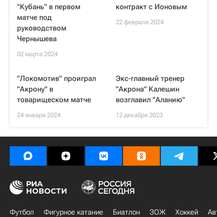
"Кубань" в первом
контракт с Ионовым
матче под
22 февраля 2024
руководством
Чернышева
02 марта 2024
"Локомотив" проиграл
Экс-главный тренер
"Акрону" в
"Акрона" Калешин
товарищеском матче
возглавил "Аланию"
24 января 2024
12 декабря 2023
Футбол
Фигурное катание
Биатлон
ЗОЖ
Хоккей
Ав