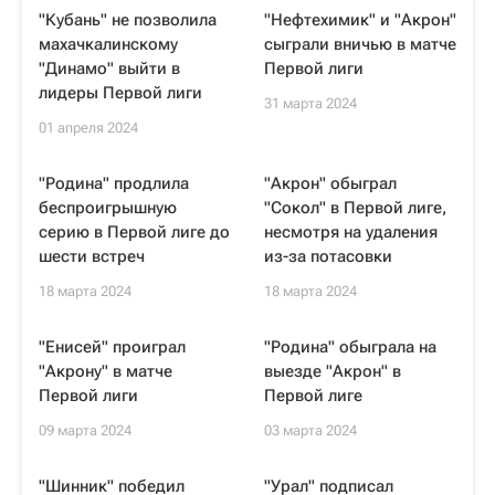
"Кубань" не позволила
"Нефтехимик" и "Акрон"
махачкалинскому
сыграли вничью в матче
"Динамо" выйти в
Первой лиги
лидеры Первой лиги
31 марта 2024
01 апреля 2024
"Родина" продлила
"Акрон" обыграл
беспроигрышную
"Сокол" в Первой лиге,
серию в Первой лиге до
несмотря на удаления
шести встреч
из-за потасовки
18 марта 2024
18 марта 2024
"Енисей" проиграл
"Родина" обыграла на
"Акрону" в матче
выезде "Акрон" в
Первой лиги
Первой лиге
09 марта 2024
03 марта 2024
"Шинник" победил
"Урал" подписал