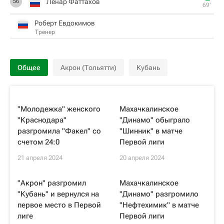
Ленар Фаттахов
56
69‎’‎
Роберт Евдокимов
Тренер
Общее
Акрон (Тольятти)
Кубань
"Молодежка" женского
Махачкалинское
"Краснодара"
"Динамо" обыграло
разгромила "Факел" со
"Шинник" в матче
счетом 24:0
Первой лиги
21 апреля 2024
20 апреля 2024
"Акрон" разгромил
Махачкалинское
"Кубань" и вернулся на
"Динамо" разгромило
первое место в Первой
"Нефтехимик" в матче
лиге
Первой лиги