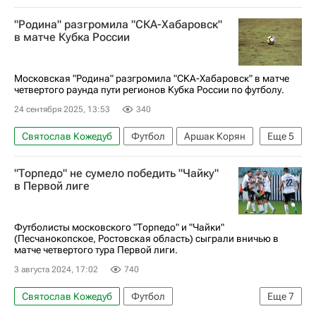
Спартак Москва
Кубок России по футболу
"Родина" разгромила "СКА-Хабаровск"
в матче Кубка России
Московская "Родина" разгромила "СКА-Хабаровск" в матче
четвертого раунда пути регионов Кубка России по футболу.
24 сентября 2025, 13:53
340
Святослав Кожедуб
Футбол
Аршак Корян
Еще
5
Дмитрий Маркитесов
Родина (Москва)
"Торпедо" не сумело победить "Чайку"
СКА-Хабаровск
Спорт
в Первой лиге
Кубок России по футболу
Футболисты московского "Торпедо" и "Чайки"
(Песчанокопское, Ростовская область) сыграли вничью в
матче четвертого тура Первой лиги.
3 августа 2024, 17:02
740
Святослав Кожедуб
Футбол
Еще
7