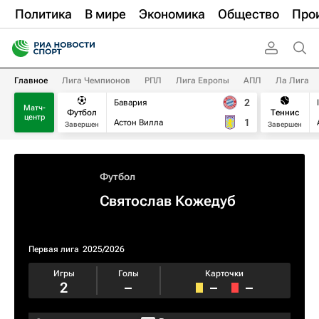
Политика
В мире
Экономика
Общество
Про
Главное
Лига Чемпионов
РПЛ
Лига Европы
АПЛ
Ла Лига
2
Бавария
Матч-
Футбол
Теннис
центр
1
Астон Вилла
Завершен
Завершен
Футбол
Святослав Кожедуб
Первая лига
2025/2026
Игры
Голы
Карточки
2
–
–
–