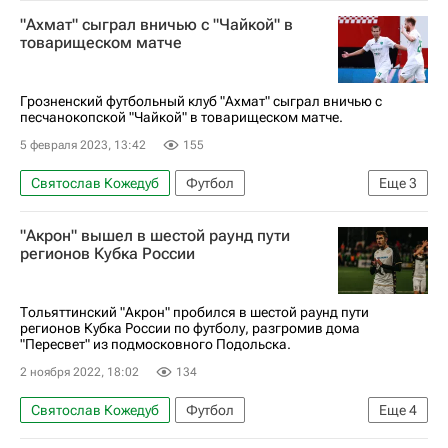
Ростовская область
Москва
"Ахмат" сыграл вничью с "Чайкой" в
Набережные Челны
Чайка (Песчанокопское)
товарищеском матче
Торпедо (Москва)
КАМАЗ
Спорт
Грозненский футбольный клуб "Ахмат" сыграл вничью с
песчанокопской "Чайкой" в товарищеском матче.
5 февраля 2023, 13:42
155
Святослав Кожедуб
Футбол
Еще
3
Александр Трошечкин
Ахмат
"Акрон" вышел в шестой раунд пути
Чайка (Песчанокопское)
регионов Кубка России
Тольяттинский "Акрон" пробился в шестой раунд пути
регионов Кубка России по футболу, разгромив дома
"Пересвет" из подмосковного Подольска.
2 ноября 2022, 18:02
134
Святослав Кожедуб
Футбол
Еще
4
Константин Базелюк
Данила Сагуткин