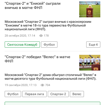
"Спартак-2" и "Енисей" сыграли
Акрон (Тольятти)
Кубок России по футболу
вничью в матче ФНЛ
Московский "Спартак-2" сыграл вничью с красноярским
"Енисеем" в матче 18-го тура первенства Футбольной
национальной лиги (ФНЛ).
28 октября 2020, 17:14
178
Святослав Кожедуб
Футбол
Еще
4
Виталий Дьяков
Спартак-2
Енисей
"Спартак-2" победил "Велес" в матче
Николай Марков
ФНЛ
Московский "Спартак-2" дома обыграл столичный "Велес" в
матче десятого тура Футбольной национальной лиги (ФНЛ).
19 сентября 2020, 17:13
704
Футбол
Первая лига
Спартак-2
Велес