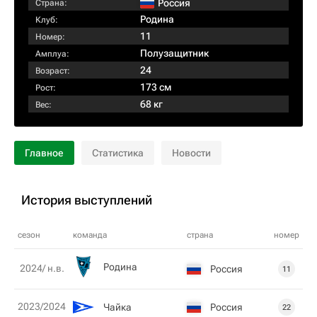
Россия
Страна:
Родина
Клуб:
11
Номер:
Полузащитник
Амплуа:
24
Возраст:
173 см
Рост:
68 кг
Вес:
Главное
Статистика
Новости
История выступлений
сезон
команда
страна
номер
Родина
2024/ н.в.
Россия
11
2023/2024
Чайка
Россия
22