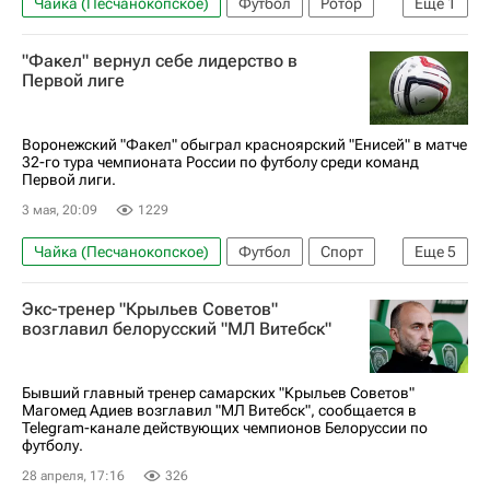
Чайка (Песчанокопское)
Футбол
Ротор
Еще
1
Кинопоиск
"Факел" вернул себе лидерство в
Первой лиге
Воронежский "Факел" обыграл красноярский "Енисей" в матче
32-го тура чемпионата России по футболу среди команд
Первой лиги.
3 мая, 20:09
1229
Чайка (Песчанокопское)
Футбол
Спорт
Еще
5
Дарко Тодорович
Николай Гиоргобиани
Экс-тренер "Крыльев Советов"
Факел
Енисей
Первая лига
возглавил белорусский "МЛ Витебск"
Бывший главный тренер самарских "Крыльев Советов"
Магомед Адиев возглавил "МЛ Витебск", сообщается в
Telegram-канале действующих чемпионов Белоруссии по
футболу.
28 апреля, 17:16
326