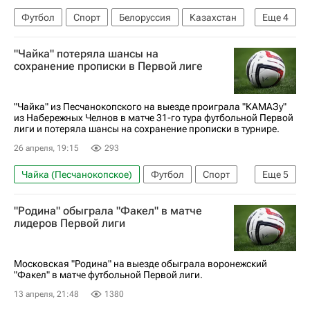
Футбол
Спорт
Белоруссия
Казахстан
Еще
4
Магомед Адиев
Крылья Советов
Витебск
"Чайка" потеряла шансы на
Химки
сохранение прописки в Первой лиге
"Чайка" из Песчанокопского на выезде проиграла "КАМАЗу"
из Набережных Челнов в матче 31-го тура футбольной Первой
лиги и потеряла шансы на сохранение прописки в турнире.
26 апреля, 19:15
293
Чайка (Песчанокопское)
Футбол
Спорт
Еще
5
Давид Караев
Даниил Шамкин
КАМАЗ
"Родина" обыграла "Факел" в матче
Первая лига
Сокол (Саратов)
лидеров Первой лиги
Московская "Родина" на выезде обыграла воронежский
"Факел" в матче футбольной Первой лиги.
13 апреля, 21:48
1380