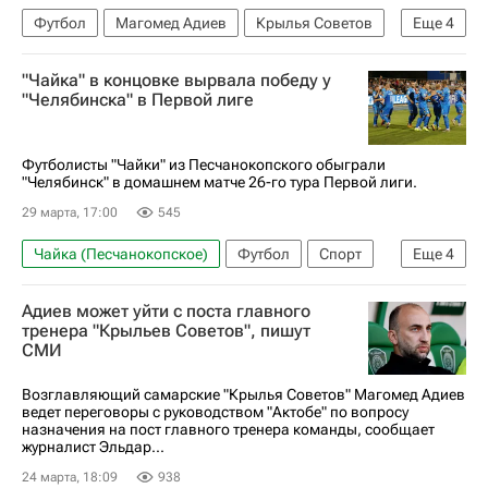
Футбол
Магомед Адиев
Крылья Советов
Еще
4
РПЛ 2026-2027 (Чемпионат России по футболу)
"Чайка" в концовке вырвала победу у
Сергей Булатов
Трансферы
"Челябинска" в Первой лиге
Трансферы в РПЛ
Футболисты "Чайки" из Песчанокопского обыграли
"Челябинск" в домашнем матче 26-го тура Первой лиги.
29 марта, 17:00
545
Чайка (Песчанокопское)
Футбол
Спорт
Еще
4
Рамазан Гаджимурадов
Артем Соколов
Адиев может уйти с поста главного
Челябинск
Первая лига
тренера "Крыльев Советов", пишут
СМИ
Возглавляющий самарские "Крылья Советов" Магомед Адиев
ведет переговоры с руководством "Актобе" по вопросу
назначения на пост главного тренера команды, сообщает
журналист Эльдар...
24 марта, 18:09
938