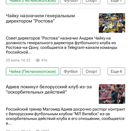
Чайка (Песчанокопское)
Футбол
Спорт
Еще
1
РПЛ 2026-2027 (Чемпионат России по футболу)
Чайку назначили генеральным
директором "Ростова"
Совет директоров "Ростова" назначил Андрея Чайку на
должность генерального директора футбольного клуба из
Ростова-на-Дону, сообщается в Telegram-канале команды
Российской...
20 июля, 16:22
416
Чайка (Песчанокопское)
Футбол
Спорт
Еще
4
Игорь Гончар
Ростов
ПФК ЦСКА
Адиев покинул белорусский клуб из-за
РПЛ 2026-2027 (Чемпионат России по футболу)
"оскорбительных действий"
Российский тренер Магомед Адиев досрочно расторг контракт
с белорусским футбольным клубом "МЛ Витебск" из-за
оскорбительных действий клуба в его отношении, сообщается
в...