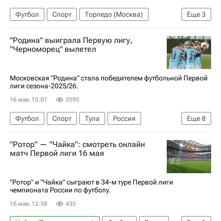
Футбол
Спорт
Торпедо (Москва)
Еще
3
Енисей
Первая лига
"Родина" выиграла Первую лигу,
РПЛ 2026-2027 (Чемпионат России по футболу)
"Черноморец" вылетел
Московская "Родина" стала победителем футбольной Первой
лиги сезона-2025/26.
16 мая, 15:01
3595
Футбол
Спорт
Тула
Россия
Еще
8
Ростовская область
Иван Тимошенко
"Ротор" — "Чайка": смотреть онлайн
Артем Максименко
Солтмурад Бакаев
матч Первой лиги 16 мая
Родина (Москва)
Арсенал (Лондон)
Факел
Первая лига
"Ротор" и "Чайка" сыграют в 34-м туре Первой лиги
чемпионата России по футболу.
16 мая, 12:58
435