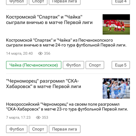
Футбол
Спорт
Первая лига
Еще
4
Даниил Уткин
Торпедо (Москва)
Костромской "Спартак" и "Чайка"
Челябинск
СКА-Хабаровск
сыграли вничью в матче Первой лиги
Костромской "Спартак" и "Чайка" из Песчанокопского
сыграли вничью в матче 24-го тура футбольной Первой лиги.
14 марта, 20:40
356
Чайка (Песчанокопское)
Футбол
Спорт
Еще
5
КамАЗ (завод)
Первая лига
"Черноморец" разгромил "СКА-
Амур Калмыков
Спартак Москва
КАМАЗ
Хабаровск" в матче Первой лиги
Новороссийский "Черноморец" на своем поле разгромил
"СКА-Хабаровск" в матче 23-го тура футбольной Первой лиги.
7 марта, 17:23
353
Футбол
Спорт
Первая лига