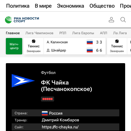
Политика
В мире
Экономика
Общество
Про
Главное
Лига Чемпионов
РПЛ
Лига Европы
АПЛ
Ла Лига
3
3
А. Калинская
Матч-
Теннис
Теннис
центр
6
6
Д. Шнайдер
Завершен
Завершен
Футбол
ФК Чайка
(Песчанокопское)
Россия
Страна:
Дмитрий Комбаров
Тренер:
https://fc-chayka.ru/
Сайт: