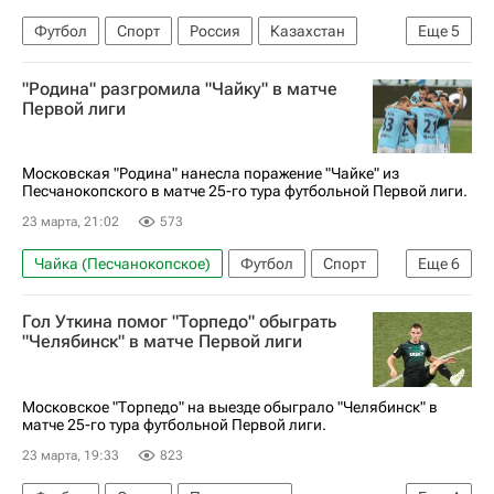
Футбол
Спорт
Россия
Казахстан
Еще
5
Магомед Адиев
Крылья Советов
Актобе
"Родина" разгромила "Чайку" в матче
Зенит
Первой лиги
РПЛ 2026-2027 (Чемпионат России по футболу)
Московская "Родина" нанесла поражение "Чайке" из
Песчанокопского в матче 25-го тура футбольной Первой лиги.
23 марта, 21:02
573
Чайка (Песчанокопское)
Футбол
Спорт
Еще
6
Первая лига
Андрей Егорычев
Гол Уткина помог "Торпедо" обыграть
Иван Тимошенко
Артем Максименко
"Челябинск" в матче Первой лиги
Родина (Москва)
Урал
Московское "Торпедо" на выезде обыграло "Челябинск" в
матче 25-го тура футбольной Первой лиги.
23 марта, 19:33
823