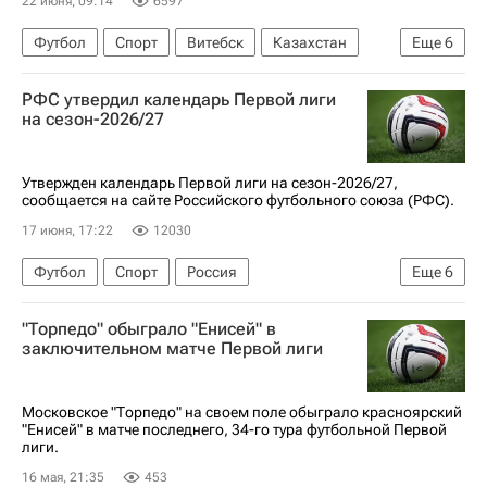
22 июня, 09:14
6597
Футбол
Спорт
Витебск
Казахстан
Еще
6
Белоруссия
Магомед Адиев
РФС утвердил календарь Первой лиги
Международная федерация футбола (ФИФА)
на сезон-2026/27
Минск
Крылья Советов
Химки
Утвержден календарь Первой лиги на сезон-2026/27,
сообщается на сайте Российского футбольного союза (РФС).
17 июня, 17:22
12030
Футбол
Спорт
Россия
Еще
6
Российский футбольный союз (РФС)
"Торпедо" обыграло "Енисей" в
Родина (Москва)
Факел
Сочи
заключительном матче Первой лиги
Первая лига
РПЛ 2026-2027 (Чемпионат России по футболу)
Московское "Торпедо" на своем поле обыграло красноярский
"Енисей" в матче последнего, 34-го тура футбольной Первой
лиги.
16 мая, 21:35
453