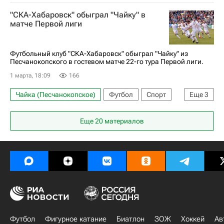
"СКА-Хабаровск" обыграл "Чайку" в
матче Первой лиги
Футбольный клуб "СКА-Хабаровск" обыграл "Чайку" из
Песчанокопского в гостевом матче 22-го тура Первой лиги.
1 марта, 18:09
166
Чайка (Песчанокопское)
Футбол
Спорт
Еще
3
Первая лига
СКА-Хабаровск
ПФК ЦСКА
Еще 20 материалов
Футбол
Фигурное катание
Биатлон
ЗОЖ
Хоккей
Ав