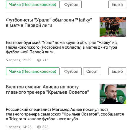
Чайка (Песчанокопское)
Футбол
Еще
5
Первая лига
Иван Тимошенко
Футболисты "Урала" обыграли "Чайку"
Родина (Москва)
Факел
в матче Первой лиги
Артем Максименко
Екатеринбургский "Урал" дома крупно обыграл "Чайку" из
Песчанокопского (Ростовская область) в матче 27-го тура
футбольной Первой лиги.
5 апреля, 15:59
715
Чайка (Песчанокопское)
Футбол
Спорт
Еще
6
Роман Акбашев
Урал
Первая лига
Булатов сменил Адиева на посту
Енисей
Екатеринбург
Ростовская область
главного тренера "Крыльев Советов"
Российский специалист Магомед Адиев покинул пост
главного тренера самарских "Крыльев Советов", сообщается
в Telegram-канале футбольного клуба.
1 апреля, 14:25
828