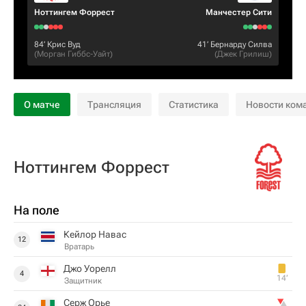
Ноттингем Форрест
Манчестер Сити
84‎’‎
Крис Вуд
41‎’‎
Бернарду Силва
(
Морган Гиббс-Уайт
)
(
Джек Грилиш
)
О матче
Трансляция
Статистика
Новости ком
Ноттингем Форрест
На поле
Кейлор Навас
12
Вратарь
Джо Уорелл
4
14‎’‎
Защитник
Серж Орье