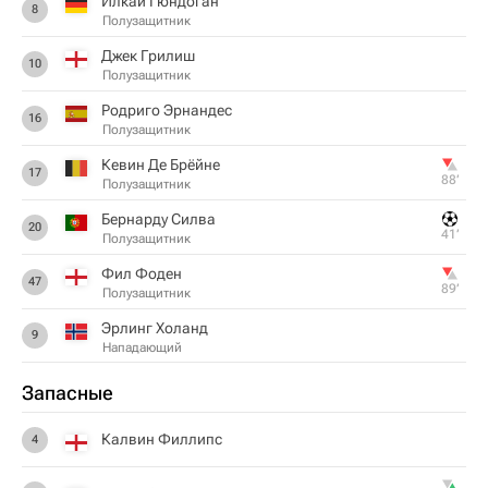
Илкай Гюндоган
8
Полузащитник
Джек Грилиш
10
Полузащитник
Родриго Эрнандес
16
Полузащитник
Кевин Де Брёйне
17
88‎’‎
Полузащитник
Бернарду Силва
20
41‎’‎
Полузащитник
Фил Фоден
47
89‎’‎
Полузащитник
Эрлинг Холанд
9
Нападающий
Запасные
Калвин Филлипс
4