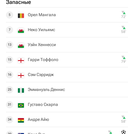
Запасные
Орел Мангала
5
72‎’‎
Неко Уильямс
7
58‎’‎
Уэйн Хеннесси
13
Гарри Тоффоло
15
79‎’‎
Сэм Сэрридж
16
Эммануэль Деннис
25
Густаво Скарпа
31
Андре Айю
34
58‎’‎