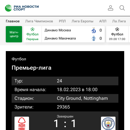
Главное
Лига Чемпионов
РПЛ
Лига Европы
АПЛ
Ла Лига
0
Динамо Москва
Матч-
Футбол
Футбол
центр
0
Динамо Махачкала
Перерыв
09.08 17:00
Футбол
Премьер-лига
Тур:
24
Время начала:
18.02.2023 в 18:00
Стадион:
City Ground, Nottingham
Зрители:
29365
Завершен
1
:
1