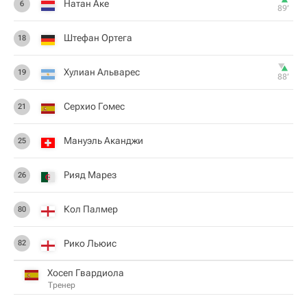
Натан Аке
6
89‎’‎
Штефан Ортега
18
Хулиан Альварес
19
88‎’‎
Серхио Гомес
21
Мануэль Аканджи
25
Рияд Марез
26
Кол Палмер
80
Рико Льюис
82
Хосеп Гвардиола
Тренер