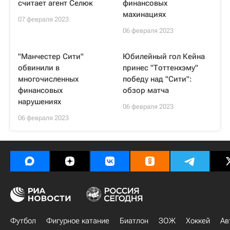
считает агент Селюк
финансовых
махинациях
07 февраля 2023
06 февраля 2023
"Манчестер Сити"
Юбилейный гол Кейна
обвинили в
принес "Тоттенхэму"
многочисленных
победу над "Сити":
финансовых
обзор матча
нарушениях
06 февраля 2023
06 февраля 2023
Футбол
Фигурное катание
Биатлон
ЗОЖ
Хоккей
Ав