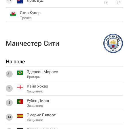
Крис Вуд
39
79‎’‎
84‎’‎
Стив Купер
Тренер
Манчестер Сити
На поле
Эдерсон Мораес
31
Вратарь
Кайл Уокер
2
Защитник
Рубен Диаш
3
Защитник
Эмерик Ляпорт
14
Защитник