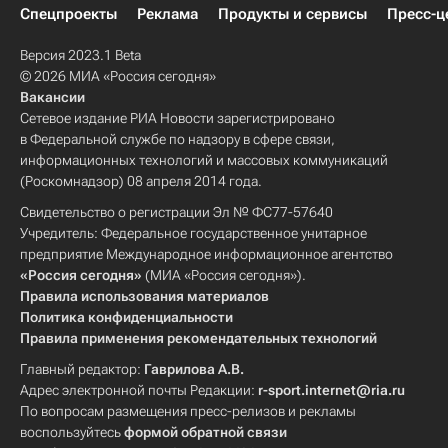
Спецпроекты
Реклама
Продукты и сервисы
Пресс-ц
Версия 2023.1 Beta
© 2026 МИА «Россия сегодня»
Вакансии
Сетевое издание РИА Новости зарегистрировано
в Федеральной службе по надзору в сфере связи,
информационных технологий и массовых коммуникаций
(Роскомнадзор) 08 апреля 2014 года.
Свидетельство о регистрации Эл № ФС77-57640
Учредитель: Федеральное государственное унитарное
предприятие Международное информационное агентство
«Россия сегодня»
(МИА «Россия сегодня»).
Правила использования материалов
Политика конфиденциальности
Правила применения рекомендательных технологий
Главный редактор:
Гаврилова А.В.
Адрес электронной почты Редакции:
r-sport.internet@ria.ru
По вопросам размещения пресс-релизов и рекламы
воспользуйтесь
формой обратной связи