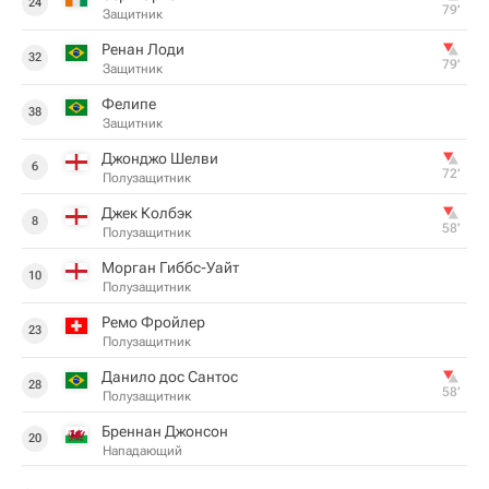
24
79‎’‎
Защитник
Ренан Лоди
32
79‎’‎
Защитник
Фелипе
38
Защитник
Джонджо Шелви
6
72‎’‎
Полузащитник
Джек Колбэк
8
58‎’‎
Полузащитник
Морган Гиббс-Уайт
10
Полузащитник
Ремо Фройлер
23
Полузащитник
Данило дос Сантос
28
58‎’‎
Полузащитник
Бреннан Джонсон
20
Нападающий