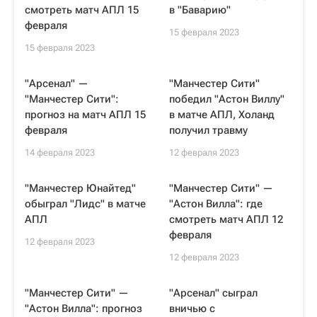
смотреть матч АПЛ 15
в "Баварию"
февраля
15 февраля 2023
15 февраля 2023
"Арсенал" —
"Манчестер Сити"
"Манчестер Сити":
победил "Астон Виллу"
прогноз на матч АПЛ 15
в матче АПЛ, Холанд
февраля
получил травму
14 февраля 2023
12 февраля 2023
"Манчестер Юнайтед"
"Манчестер Сити" —
обыграл "Лидс" в матче
"Астон Вилла": где
АПЛ
смотреть матч АПЛ 12
февраля
12 февраля 2023
12 февраля 2023
"Манчестер Сити" —
"Арсенал" сыграл
"Астон Вилла": прогноз
вничью с