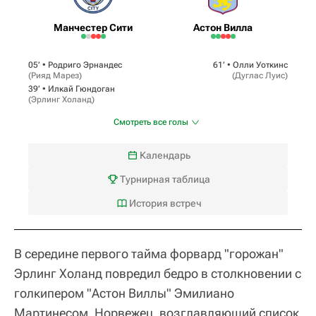
Манчестер Сити
Астон Вилла
05‎’‎ •
Родриго Эрнандес
61‎’‎ •
Олли Уоткинс
(
Рияд Марез
)
(
Дуглас Луис
)
39‎’‎ •
Илкай Гюндоган
(
Эрлинг Холанд
)
Смотреть все голы
Календарь
Турнирная таблица
История встреч
В середине первого тайма форвард "горожан"
Эрлинг Холанд повредил бедро в столкновении с
голкипером "Астон Виллы" Эмилиано
Мартинесом. Норвежец, возглавляющий список