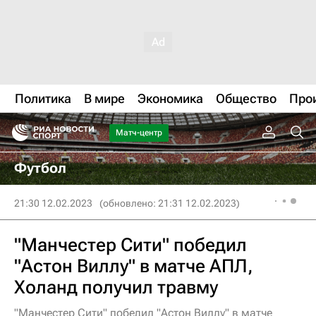
Политика
В мире
Экономика
Общество
Про
Матч-центр
Футбол
21:30 12.02.2023
(обновлено: 21:31 12.02.2023)
"Манчестер Сити" победил
"Астон Виллу" в матче АПЛ,
Холанд получил травму
"Манчестер Сити" победил "Астон Виллу" в матче