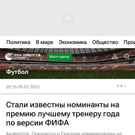
Политика
В мире
Экономика
Общество
Про
Матч-центр
Футбол
20:16 09.02.2023
Стали известны номинанты на
премию лучшему тренеру года
по версии ФИФА
Анчелотти, Гвардиола и Скалони номинированы на