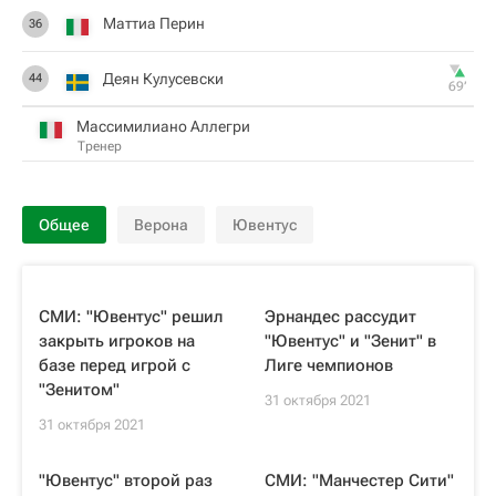
Маттиа Перин
36
Деян Кулусевски
44
69‎’‎
Массимилиано Аллегри
Тренер
Общее
Верона
Ювентус
СМИ: "Ювентус" решил
Эрнандес рассудит
закрыть игроков на
"Ювентус" и "Зенит" в
базе перед игрой с
Лиге чемпионов
"Зенитом"
31 октября 2021
31 октября 2021
"Ювентус" второй раз
СМИ: "Манчестер Сити"