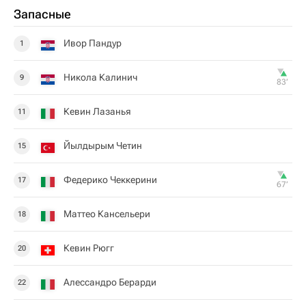
Запасные
Ивор Пандур
1
Никола Калинич
9
83‎’‎
Кевин Лазанья
11
Йылдырым Четин
15
Федерико Чеккерини
17
67‎’‎
Маттео Кансельери
18
Кевин Рюгг
20
Алессандро Берарди
22