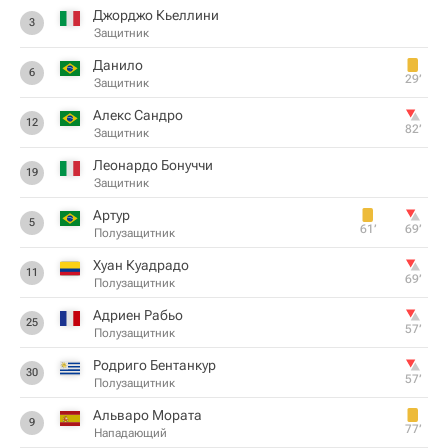
Джорджо Кьеллини
3
Защитник
Данило
6
29‎’‎
Защитник
Алекс Сандро
12
82‎’‎
Защитник
Леонардо Бонуччи
19
Защитник
Артур
5
61‎’‎
69‎’‎
Полузащитник
Хуан Куадрадо
11
69‎’‎
Полузащитник
Адриен Рабьо
25
57‎’‎
Полузащитник
Родриго Бентанкур
30
57‎’‎
Полузащитник
Альваро Мората
9
77‎’‎
Нападающий