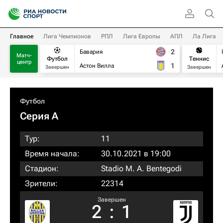
Главное
Лига Чемпионов
РПЛ
Лига Европы
АПЛ
Ла Лига
2
Бавария
Матч-
Футбол
Теннис
центр
1
Астон Вилла
Завершен
Завершен
Футбол
Серия А
Тур:
11
Время начала:
30.10.2021 в 19:00
Стадион:
Stadio M. A. Bentegodi
Зрители:
22314
Завершен
2
:
1