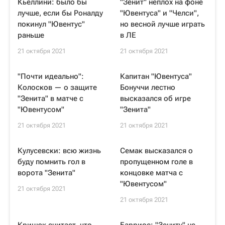
Кьеллини: было бы
"Зенит" неплох на фоне
лучше, если бы Роналду
"Ювентуса" и "Челси",
покинул "Ювентус"
но весной лучше играть
раньше
в ЛЕ
21 октября 2021
21 октября 2021
"Почти идеально":
Капитан "Ювентуса"
Колосков — о защите
Бонуччи лестно
"Зенита" в матче с
высказался об игре
"Ювентусом"
"Зенита"
21 октября 2021
21 октября 2021
Кулусевски: всю жизнь
Семак высказался о
буду помнить гол в
пропущенном голе в
ворота "Зенита"
концовке матча с
"Ювентусом"
21 октября 2021
21 октября 2021