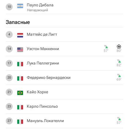
Пауло Дибала
10
Нападающий
Запасные
Маттейс де Лигт
4
Уэстон Маккенни
14
57‎’‎
80‎’‎
Лука Пеллегрини
17
82‎’‎
Федерико Бернардески
20
69‎’‎
Кайо Хорхе
21
Карло Пинсольо
23
Мануэль Локателли
27
57‎’‎