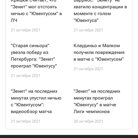
Крицюк считает, что
Барриос: "Зениту" не
"Зенит" мог отстоять
хватило концентрации в
ничью с "Ювентусом" в
моменте с голом
ЛЧ
"Ювентуса"
21 октября 2021
21 октября 2021
"Старая синьора"
Клаудиньо и Малком
увезла победу из
получили повреждения
Петербурга: "Зенит"
в матче с "Ювентусом"
проиграл "Ювентусу"
21 октября 2021
21 октября 2021
"Зенит" на последних
"Зенит" на последних
минутах упустил ничью
минутах проиграл
с "Ювентусом":
"Ювентусу" в матче
видеообзор матча
Лиги чемпионов
21 октября 2021
20 октября 2021