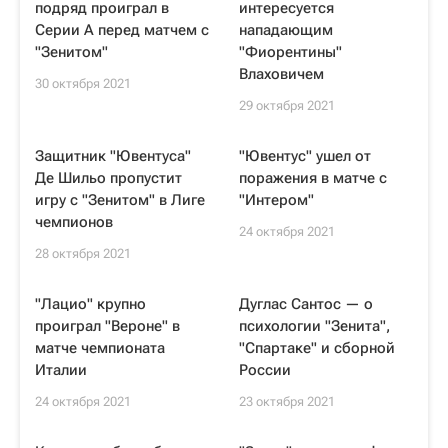
подряд проиграл в
интересуется
Серии А перед матчем с
нападающим
"Зенитом"
"Фиорентины"
Влаховичем
30 октября 2021
29 октября 2021
Защитник "Ювентуса"
"Ювентус" ушел от
Де Шильо пропустит
поражения в матче с
игру с "Зенитом" в Лиге
"Интером"
чемпионов
24 октября 2021
28 октября 2021
"Лацио" крупно
Дуглас Сантос — о
проиграл "Вероне" в
психологии "Зенита",
матче чемпионата
"Спартаке" и сборной
Италии
России
24 октября 2021
23 октября 2021