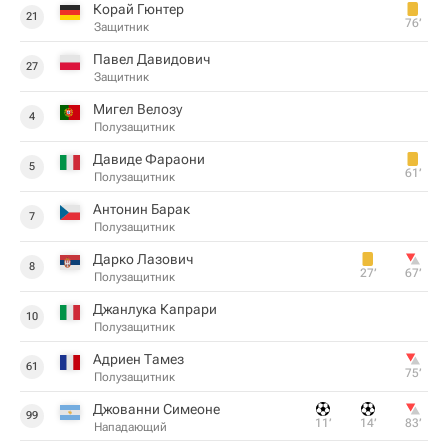
Корай Гюнтер
21
76‎’‎
Защитник
Павел Давидович
27
Защитник
Мигел Велозу
4
Полузащитник
Давиде Фараони
5
61‎’‎
Полузащитник
Антонин Барак
7
Полузащитник
Дарко Лазович
8
27‎’‎
67‎’‎
Полузащитник
Джанлука Капрари
10
Полузащитник
Адриен Тамез
61
75‎’‎
Полузащитник
Джованни Симеоне
99
11‎’‎
14‎’‎
83‎’‎
Нападающий