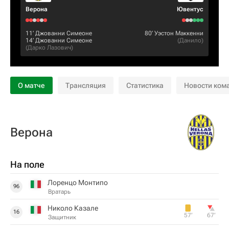
Верона
Ювентус
11‎’‎
Джованни Симеоне
80‎’‎
Уэстон Маккенни
14‎’‎
Джованни Симеоне
(
Данило
)
(
Дарко Лазович
)
О матче
Трансляция
Статистика
Новости ком
Верона
На поле
Лоренцо Монтипо
96
Вратарь
Николо Казале
16
57‎’‎
67‎’‎
Защитник