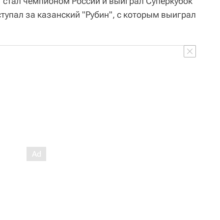
" стал чемпионом России и выиграл Суперкубок
ступал за казанский "Рубин", с которым выиграл