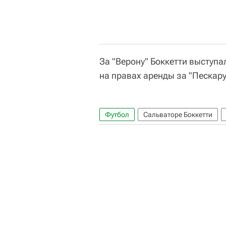
За "Верону" Боккетти выступа
на правах аренды за "Пескару
Футбол
Сальваторе Боккетти