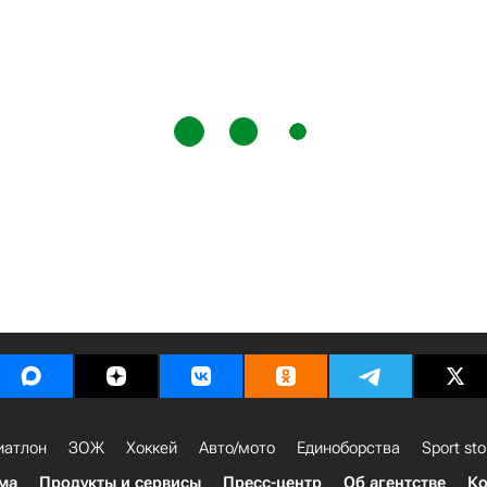
иатлон
ЗОЖ
Хоккей
Авто/мото
Единоборства
Sport sto
ма
Продукты и сервисы
Пресс-центр
Об агентстве
Ко