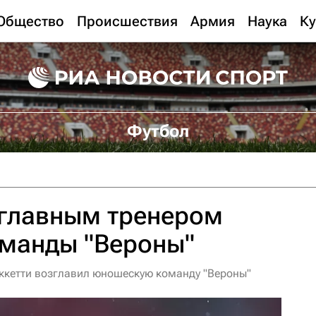
Общество
Происшествия
Армия
Наука
Ку
Футбол
 главным тренером
манды "Вероны"
ккетти возглавил юношескую команду "Вероны"