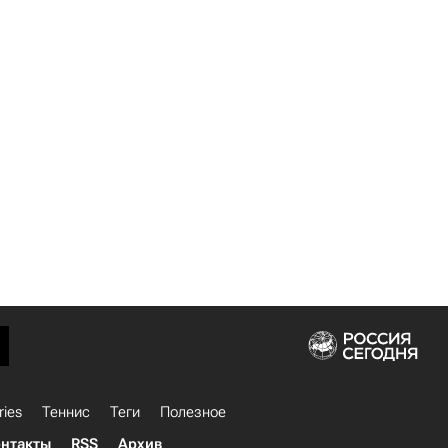
ries
Теннис
Теги
Полезное
нтакты
RSS
Архив