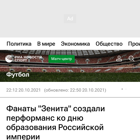
Политика
В мире
Экономика
Общество
Про
Матч-центр
Футбол
22:12 20.10.2021
(обновлено: 22:50 20.10.2021)
Фанаты "Зенита" создали
перформанс ко дню
образования Российской
империи