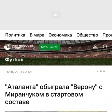
Политика
В мире
Экономика
Общество
Про
Матч-центр
Футбол
16:36 21.03.2021
"Аталанта" обыграла "Верону" с
Миранчуком в стартовом
составе