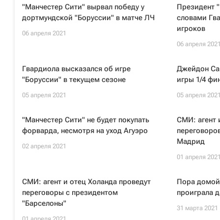
"Манчестер Сити" вырвал победу у
Президент "
дортмундской "Боруссии" в матче ЛЧ
словами Гва
игроков
06 апреля 2021
06 апреля 202
Гвардиола высказался об игре
Джейдон Са
"Боруссии" в текущем сезоне
игры 1/4 фи
05 апреля 2021
05 апреля 202
"Манчестер Сити" не будет покупать
СМИ: агент 
форварда, несмотря на уход Агуэро
переговоров
Мадрид
02 апреля 2021
01 апреля 202
СМИ: агент и отец Холанда проведут
Пора домой
переговоры с президентом
проиграла д
"Барселоны"
31 марта 2021
01 апреля 2021