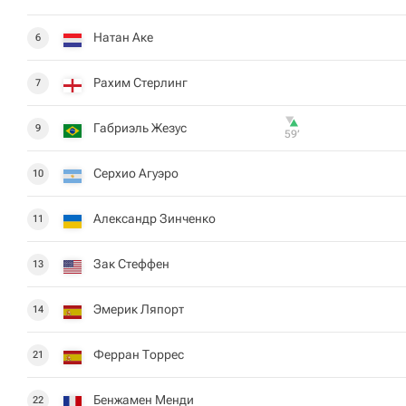
Натан Аке
6
Рахим Стерлинг
7
Габриэль Жезус
9
59‎’‎
Серхио Агуэро
10
Александр Зинченко
11
Зак Стеффен
13
Эмерик Ляпорт
14
Ферран Торрес
21
Бенжамен Менди
22