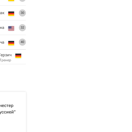
ак
30
на
32
ча
40
Терзич
Тренер
честер
уссией"