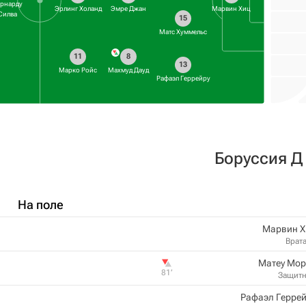
рнарду
Эрлинг Холанд
Эмре Джан
Марвин Хиц
Силва
15
Матс Хуммельс
11
8
13
Марко Ройс
Махмуд Дауд
Рафаэл Геррейру
Боруссия Д
На поле
Марвин Х
Врат
Матеу Мор
81‎’‎
Защит
Рафаэл Герре