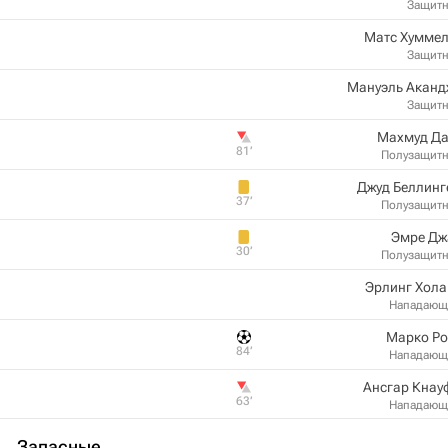
Защит
Матс Хуммел
Защит
Мануэль Аканд
Защит
Махмуд Да
81‎’‎
Полузащит
Джуд Беллинг
37‎’‎
Полузащит
Эмре Дж
30‎’‎
Полузащит
Эрлинг Хола
Нападающ
Марко Ро
84‎’‎
Нападающ
Ансгар Кнау
63‎’‎
Нападающ
Запасные