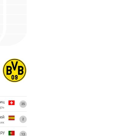
иц
35
арь
ей
2
ник
йру
13