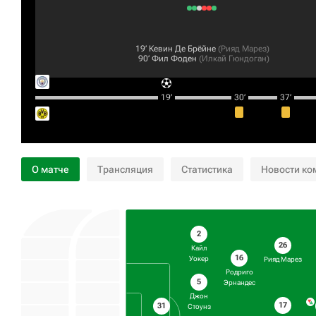
19‎’‎
Кевин Де Брёйне
(
Рияд Марез
)
90‎’‎
Фил Фоден
(
Илкай Гюндоган
)
19‎’‎
30‎’‎
37‎’‎
О матче
Трансляция
Статистика
Новости ко
2
26
Кайл
16
Уокер
Рияд Марез
Родриго
5
Эрнандес
Джон
17
31
Стоунз