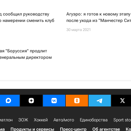
д сообщил руководству
Агуэро: я готов к новому этап
о намерении сменить клуб
после ухода из "Манчестер Си
30 марта 2021
ая "Боруссия" продлит
 генеральным директором
иатлон
ЗОЖ
Хоккей
Авто/мото
Единоборства
Sport sto
ма
Продукты и сервисы
Пресс-центр
Об агентстве
Ко