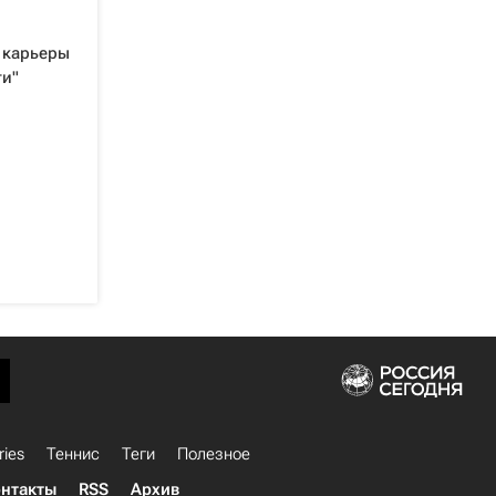
у карьеры
ти"
ries
Теннис
Теги
Полезное
нтакты
RSS
Архив