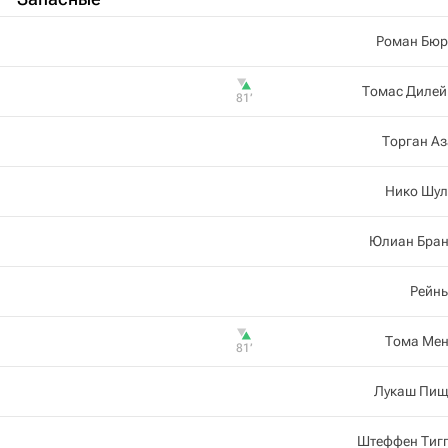
Роман Бюр
Томас Дилей
81‎’‎
Торган А
Нико Шул
Юлиан Бран
Рейнь
Тома Мен
81‎’‎
Лукаш Пищ
Штеффен Тигг