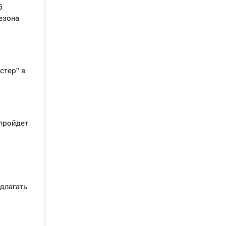
б
езона
стер" в
 пройдет
едлагать