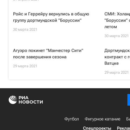
Ройс и Геррейру вернулись в общую
СМИ: Холан
группу дортмундской "Боруссии"
"Боруссии" 
летом
30 марта 2021
30 марта 2021
Агуэро покинет "Манчестер Сити"
Дортмундск
после завершения сезона
контракт с
Ватцке
29 марта 2021
29 марта 2021
Футбол
Фигурное катание
Б
Спецпроекты
Рекла