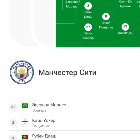
Кевин Де
Эдерсон
Бе
3
Брёйне
Мораес
Рубен
8
Диаш
Илкай
47
27
Гюндоган
Фил Фоден
Жуан
Канселу
Манчестер Сити
Эдерсон Мораес
31
Вратарь
Кайл Уокер
2
Защитник
Рубен Диаш
3