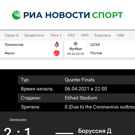
Серия А
Бундеслига
Лига 1
КХЛ
НХЛ
Евролига
НБА
Локомотив
ЦСКА
Футбол
Акрон
Ростов
08.08 20:30
Тур:
Quarter Finals
Время начала:
06.04.2021 в 22:00
Стадион:
Etihad Stadium
Зрители:
0 (Due to the Coronavirus outbre
Завершен
2
:
1
Боруссия Д