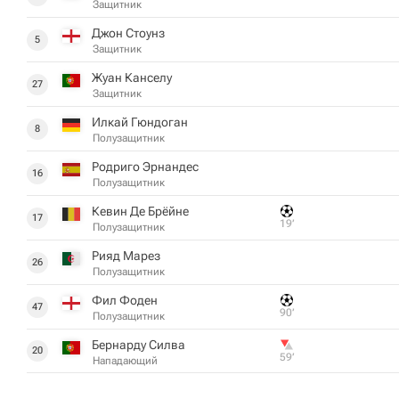
Защитник
Джон Стоунз
5
Защитник
Жуан Канселу
27
Защитник
Илкай Гюндоган
8
Полузащитник
Родриго Эрнандес
16
Полузащитник
Кевин Де Брёйне
17
19‎’‎
Полузащитник
Рияд Марез
26
Полузащитник
Фил Фоден
47
90‎’‎
Полузащитник
Бернарду Силва
20
59‎’‎
Нападающий