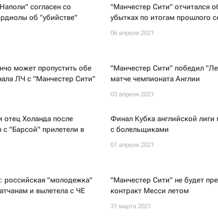
Наполи" согласен со
"Манчестер Сити" отчитался о
рдиолы об "убийстве"
убытках по итогам прошлого с
06 апреля 2021
1
нчо может пропустить обе
"Манчестер Сити" победил "Ле
нала ЛЧ с "Манчестер Сити"
матче чемпионата Англии
1
03 апреля 2021
и отец Холанда после
Финал Кубка английской лиги
 с "Барсой" прилетели в
с болельщиками
01 апреля 2021
1
: российская "молодежка"
"Манчестер Сити" не будет пр
атчанам и вылетела с ЧЕ
контракт Месси летом
31 марта 2021