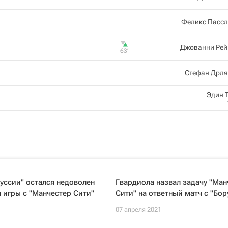
Феликс Пассл
Джованни Рей
63‎’‎
Стефан Дрля
Эдин 
уссии" остался недоволен
Гвардиола назвал задачу "Ман
 игры с "Манчестер Сити"
Сити" на ответный матч с "Бор
1
07 апреля 2021