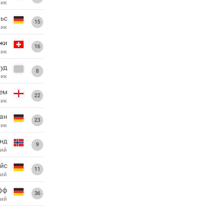
ник
ьс
15
ник
жи
16
ник
уд
8
ник
ем
22
ник
ан
23
ник
нд
9
ий
йс
11
ий
фф
36
ий