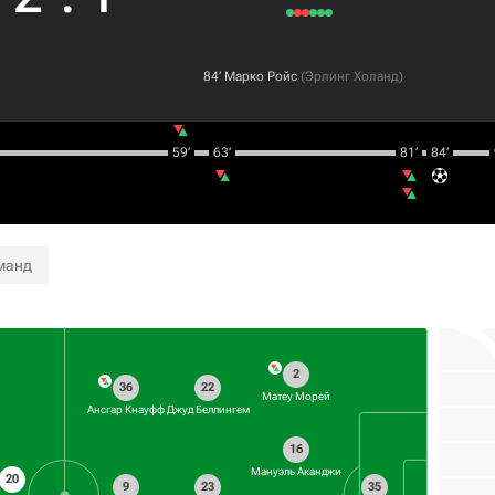
84‎’‎
Марко Ройс
(
Эрлинг Холанд
)
59‎’‎
63‎’‎
81‎’‎
84‎’‎
манд
2
36
22
Матеу Морей
Ансгар Кнауфф
Джуд Беллингем
16
Мануэль Аканджи
20
9
23
35