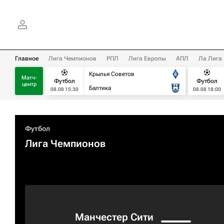
Главное
Лига Чемпионов
РПЛ
Лига Европы
АПЛ
Ла Лига
Крылья Советов
Матч-
Футбол
Футбол
центр
Балтика
08.08 15:30
08.08 18:00
Футбол
Лига Чемпионов
Манчестер Сити