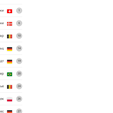
ки
1
ни
6
зар
10
ьц
14
дт
19
ер
20
ье
24
ек
26
ес
27