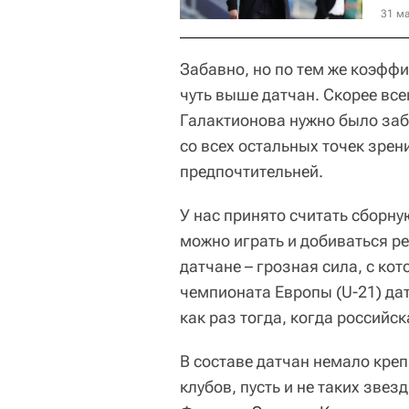
31 ма
Забавно, но по тем же коэфф
чуть выше датчан. Скорее все
Галактионова нужно было заби
со всех остальных точек зре
предпочтительней.
У нас принято считать сборн
можно играть и добиваться р
датчане – грозная сила, с ко
чемпионата Европы (U-21) дат
как раз тогда, когда российс
В составе датчан немало кре
клубов, пусть и не таких звез