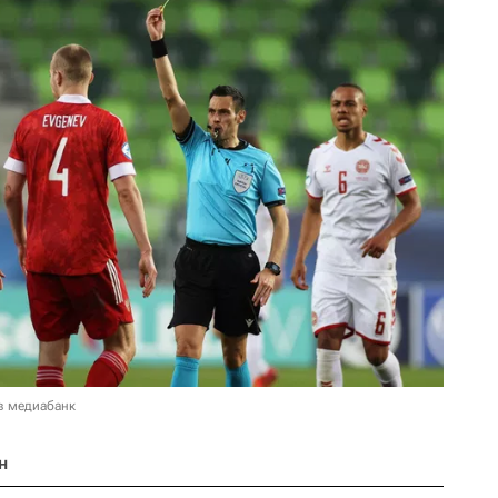
в медиабанк
н