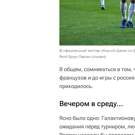
© официальный твиттер сборной Дании по 
Якоб Бруун Ларсен (справа)
В общем, сомневаться в том,
французов и до игры с россия
приходилось.
Вечером в среду…
Ясно было одно: Галактионову
ожидания перед турниром, люб
России назвали бы провалом,