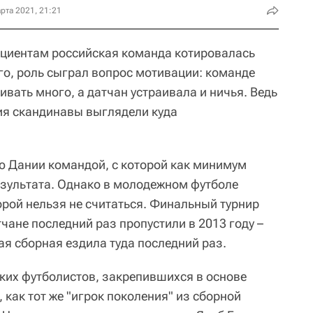
рта 2021, 21:21
ициентам российская команда котировалась
го, роль сыграл вопрос мотивации: команде
вать много, а датчан устраивала и ничья. Ведь
ния скандинавы выглядели куда
ую Дании командой, с которой как минимум
езультата. Однако в молодежном футболе
торой нельзя не считаться. Финальный турнир
чане последний раз пропустили в 2013 году –
кая сборная ездила туда последний раз.
пких футболистов, закрепившихся в основе
д, как тот же "игрок поколения" из сборной