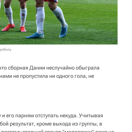
футболу
 что сборная Дании неслучайно обыграла
нами не пропустила ни одного гола, не
 и его парням отступать некуда. Учитывая
ой результат, кроме выхода из группы, в
 поэтому старший тренер "молодежки" даже не