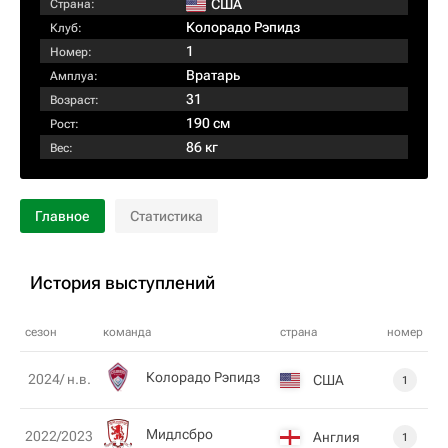
США
Страна:
Колорадо Рэпидз
Клуб:
1
Номер:
Вратарь
Амплуа:
31
Возраст:
190 см
Рост:
86 кг
Вес:
Главное
Статистика
История выступлений
сезон
команда
страна
номер
Колорадо Рэпидз
2024/ н.в.
США
1
Мидлсбро
2022/2023
Англия
1