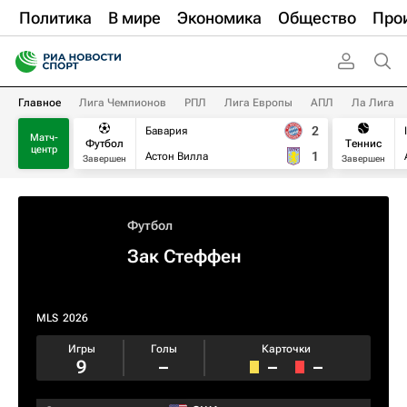
Политика
В мире
Экономика
Общество
Про
Главное
Лига Чемпионов
РПЛ
Лига Европы
АПЛ
Ла Лига
2
Бавария
Матч-
Футбол
Теннис
центр
1
Астон Вилла
Завершен
Завершен
Футбол
Зак Стеффен
MLS
2026
Игры
Голы
Карточки
9
–
–
–