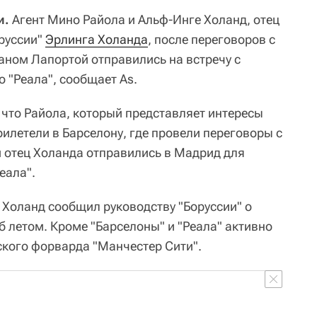
и.
Агент Мино Райола и Альф-Инге Холанд, отец
руссии"
Эрлинга Холанда
, после переговоров с
ном Лапортой отправились на встречу с
 "Реала", сообщает As.
 что Райола, который представляет интересы
рилетели в Барселону, где провели переговоры с
и отец Холанда отправились в Мадрид для
еала".
 Холанд сообщил руководству "Боруссии" о
 летом. Кроме "Барселоны" и "Реала" активно
ского форварда "Манчестер Сити".