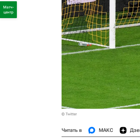
Матч-
центр
© Twitter
Читать в
МАКС
Дзе