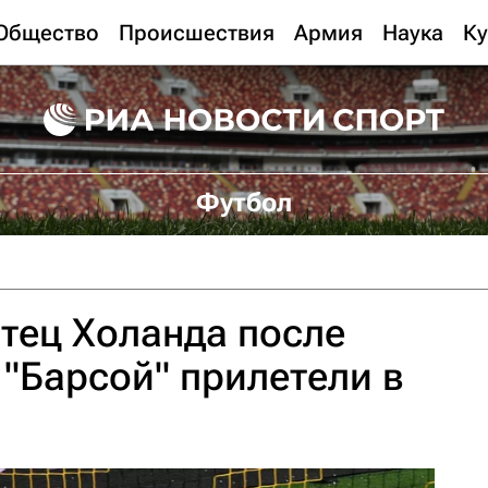
Общество
Происшествия
Армия
Наука
Ку
Футбол
отец Холанда после
 "Барсой" прилетели в