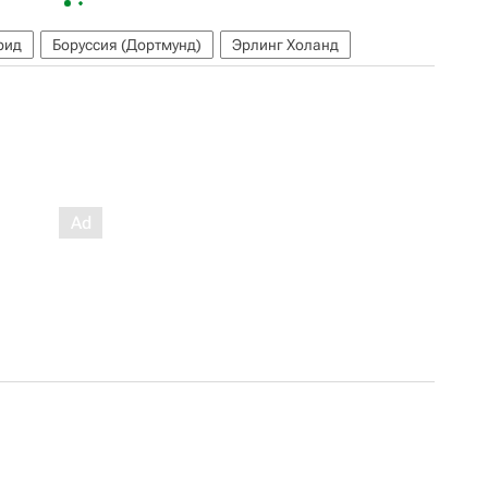
рид
Боруссия (Дортмунд)
Эрлинг Холанд