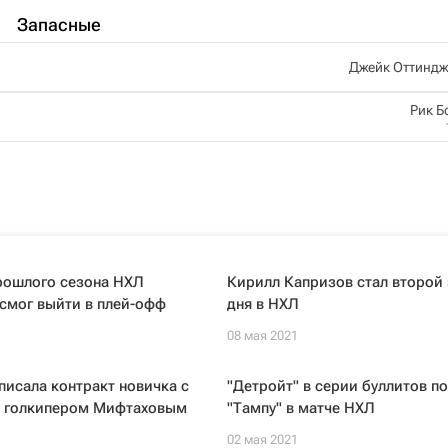
Запасные
Джейк Оттиндж
Рик Б
рошлого сезона НХЛ
Кирилл Капризов стал второй
 смог выйти в плей-офф
дня в НХЛ
08 мая 2021
писала контракт новичка с
"Детройт" в серии буллитов п
 голкипером Мифтаховым
"Тампу" в матче НХЛ
02 мая 2021