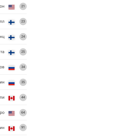
он
21
лл
23
инц
24
та
25
нов
34
бин
35
ли
44
еро
64
уин
91