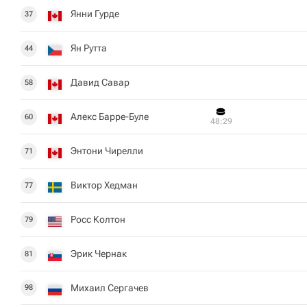
Янни Гурде
37
Ян Рутта
44
Давид Савар
58
Алекс Барре-Буле
60
48:29
Энтони Чирелли
71
Виктор Хедман
77
Росс Колтон
79
Эрик Чернак
81
Михаил Сергачев
98