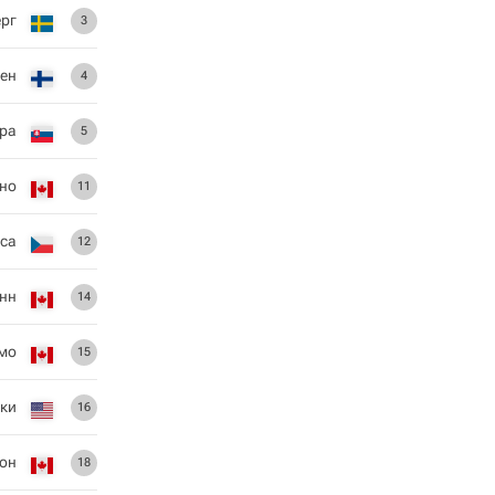
рг
3
ен
4
ера
5
но
11
са
12
нн
14
мо
15
ки
16
он
18