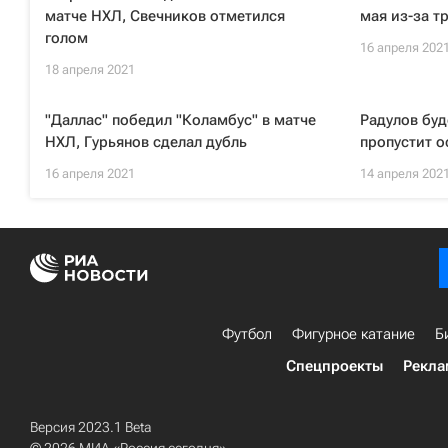
матче НХЛ, Свечников отметился
мая из-за т
голом
16 апреля 202
18 апреля 2021
"Даллас" победил "Коламбус" в матче
Радулов буд
НХЛ, Гурьянов сделал дубль
пропустит о
16 апреля 2021
14 апреля 202
Футбол
Фигурное катание
Б
Спецпроекты
Рекла
Версия 2023.1 Beta