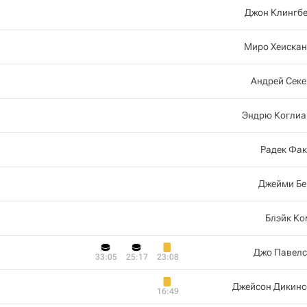
Джон Клингбе
Миро Хеискан
Андрей Сек
Эндрю Коглиа
Радек Фак
Джейми Бе
Блэйк Ко
Джо Павелс
33:05
25:17
23:08
Джейсон Дикинс
16:49