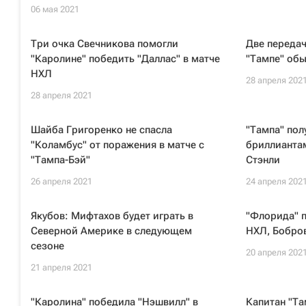
06 мая 2021
Три очка Свечникова помогли
Две передач
"Каролине" победить "Даллас" в матче
"Тампе" обы
НХЛ
28 апреля 202
28 апреля 2021
Шайба Григоренко не спасла
"Тампа" пол
"Коламбус" от поражения в матче с
бриллиантам
"Тампа-Бэй"
Стэнли
26 апреля 2021
24 апреля 202
Якубов: Мифтахов будет играть в
"Флорида" п
Северной Америке в следующем
НХЛ, Бобров
сезоне
20 апреля 202
21 апреля 2021
"Каролина" победила "Нэшвилл" в
Капитан "Т