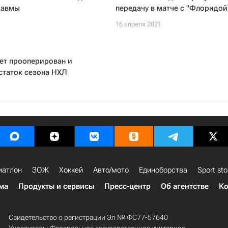
равмы
передачу в матче с "Флоридой
1
16 апреля 2021
ет прооперирован и
статок сезона НХЛ
1
иатлон
ЗОЖ
Хоккей
Авто/мото
Единоборства
Sport sto
ма
Продукты и сервисы
Пресс-центр
Об агентстве
Ко
Свидетельство о регистрации Эл № ФС77-57640