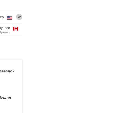
ер
29
оунесс
Тренер
 звездой
обедил