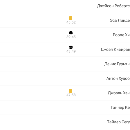
Джейсон Робертс
Эса Линде
45:52
Роопе Х
39:45
Джоэл Кивиран
43:49
Денис Гурья
Антон Худо
Джоэль Хэн
47:58
Таннер К
Тайлер Сег