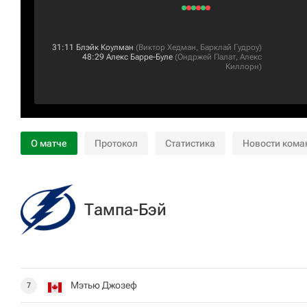
31:11
Блэйк Коулман
(
Виктор Хедман
,
Барклай Гудроу
)
48:29
Алекс Барре-Буле
(
Ондржей Палат
,
Алекс
Киллорн
)
О матче
Протокол
Статистика
Новости кома
Тампа-Бэй
Мэтью Джозеф
7