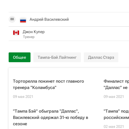
Андрей Василевский
88
Джон Купер
Тренер
Общее
Тампа-Бэй Лайтнинг
Даллас Старз
Торторелла покинет пост главного
Финалист п
тренера "Коламбуса"
"Даллас" не
09 мая 2021
09 мая 2021
"Тампа Бэй" обыграла "Даллас",
"Тампа" под
Василевский одержал 31-ю победу в
российским
сезоне
02 мая 2021