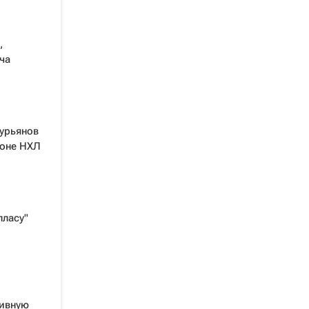
,
ча
Гурьянов
зоне НХЛ
лласу"
тивную