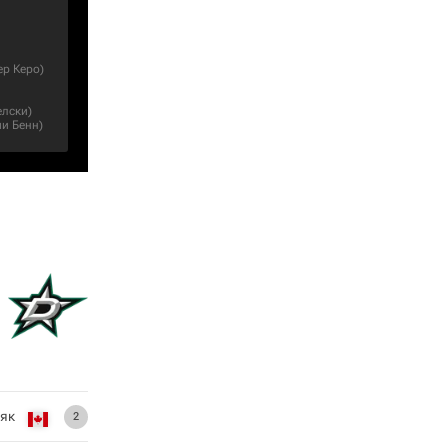
ер Керо
)
елски
)
и Бенн
)
як
2