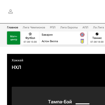
Главное
Лига Чемпионов
РПЛ
Лига Европы
АПЛ
Ла Лига
Бавария
Матч-
Футбол
Теннис
центр
Астон Вилла
07.08 15:00
07.08 18:00
Хоккей
НХЛ
Тампа-Бэй