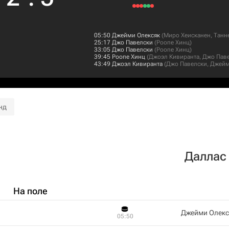
05:50
Джейми Олексяк
(
Миро Хеисканен
,
Танн
25:17
Джо Павелски
(
Роопе Хинц
)
33:05
Джо Павелски
(
Роопе Хинц
)
39:45
Роопе Хинц
(
Джоэл Кивиранта
,
Джо Пав
43:49
Джоэл Кивиранта
(
Джо Павелски
,
Джейм
нд
Даллас
На поле
Джейми Олекс
05:50