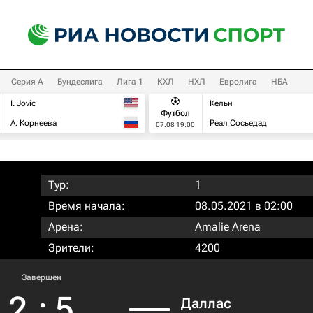
Серия А
Бундеслига
Лига 1
КХЛ
НХЛ
Евролига
НБА
I. Jovic
Кельн
Футбол
А. Корнеева
Реал Сосьедад
07.08 19:00
Тур:
1
Время начала:
08.05.2021 в 02:00
Арена:
Amalie Arena
Зрители:
4200
Завершен
2
:
5
Даллас