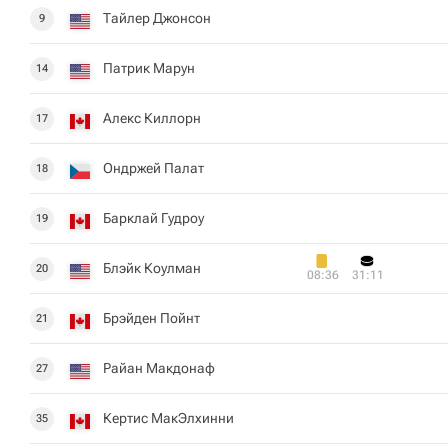
Тайлер Джонсон
9
Патрик Марун
14
Алекс Киллорн
17
Ондржей Палат
18
Барклай Гудроу
19
Блэйк Коулман
20
08:36
31:11
Брэйден Пойнт
21
Райан Макдонаф
27
Кертис МакЭлхинни
35