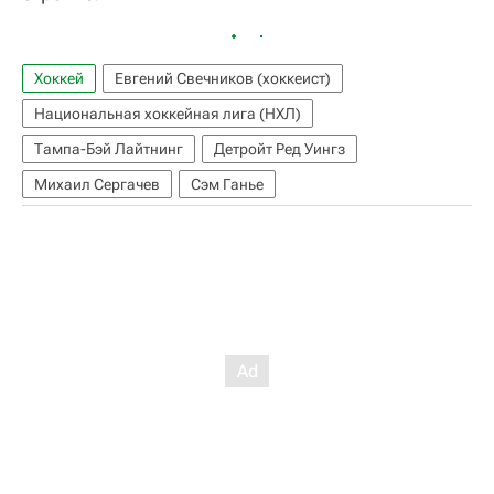
Хоккей
Евгений Свечников (хоккеист)
Национальная хоккейная лига (НХЛ)
Тампа-Бэй Лайтнинг
Детройт Ред Уингз
Михаил Сергачев
Сэм Ганье