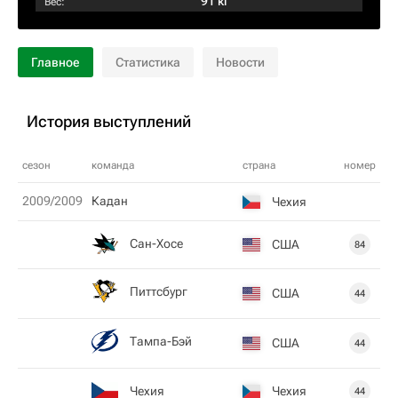
91 кг
Вес:
Главное
Статистика
Новости
История выступлений
сезон
команда
страна
номер
2009/2009
Кадан
Чехия
Сан-Хосе
США
84
Питтсбург
США
44
Тампа-Бэй
США
44
Чехия
Чехия
44