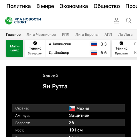
Политика
В мире
Экономика
Общество
Про
Главное
Лига Чемпионов
РПЛ
Лига Европы
АПЛ
Ла Лига
3
3
А. Калинская
Е
Матч-
Теннис
Теннис
центр
6
6
Д. Шнайдер
К
Завершен
Прерван
Хоккей
Ян Рутта
Чехия
Страна:
Защитник
Амплуа:
36
Возраст:
191 см
Рост: