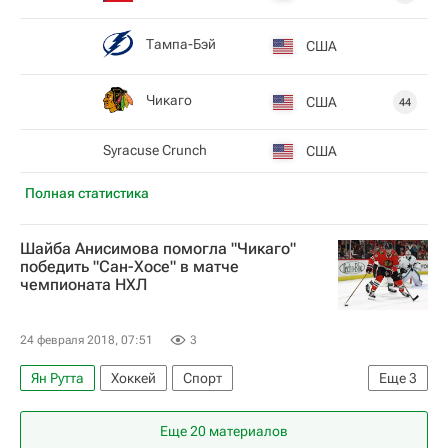
Тампа-Бэй
США
Чикаго
США
44
Syracuse Crunch
США
Полная статистика
Шайба Анисимова помогла "Чикаго"
победить "Сан-Хосе" в матче
чемпионата НХЛ
24 февраля 2018, 07:51
3
Ян Рутта
Хоккей
Спорт
Еще
3
Национальная хоккейная лига (НХЛ)
Еще 20 материалов
Чикаго Блэкхокс
Сан-Хосе Шаркс