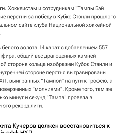
ти.
Хоккеистам и сотрудникам "Тампы Бэй
ие перстни за победу в Кубке Стэнли прошлого
альном сайте клуба Национальной хоккейной
.
 белого золота 14 карат с добавлением 557
апфира, общий вес драгоценных камней
вой стороне кольца изображен Кубок Стэнли и
внутренней стороне перстня выгравированы
ХЛ, выигранных "Тампой" на пути к трофею, а
поверженных "молниями". Кроме того, там же
ько минут и секунд "Тампа" провела в
и это рекорд лиги.
кита Кучеров должен восстановиться к
ей-офф НХЛ