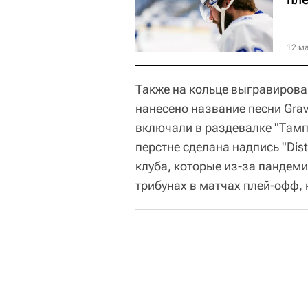
12 ма
Также на кольце выгравирова
нанесено название песни Grav
включали в раздевалке "Тамп
перстне сделана надпись "Dis
клуба, которые из-за пандеми
трибунах в матчах плей-офф,