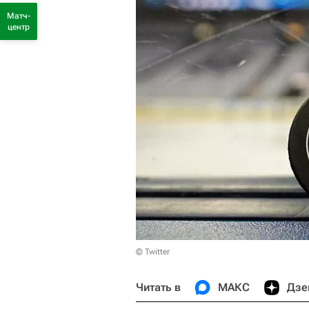
Матч-
центр
© Twitter
Читать в
МАКС
Дзе