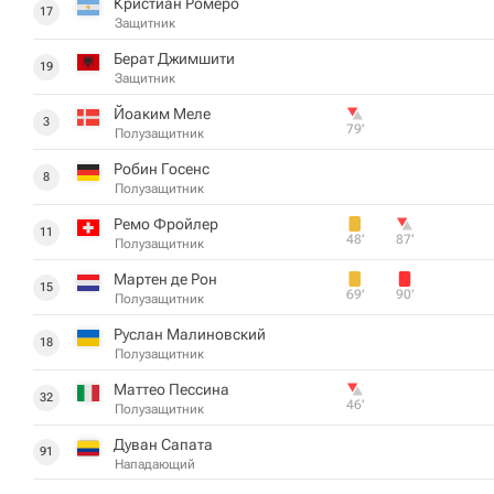
Кристиан Ромеро
17
Защитник
Берат Джимшити
19
Защитник
Йоаким Меле
3
79‎’‎
Полузащитник
Робин Госенс
8
Полузащитник
Ремо Фройлер
11
48‎’‎
87‎’‎
Полузащитник
Мартен де Рон
15
69‎’‎
90‎’‎
Полузащитник
Руслан Малиновский
18
Полузащитник
Маттео Пессина
32
46‎’‎
Полузащитник
Дуван Сапата
91
Нападающий