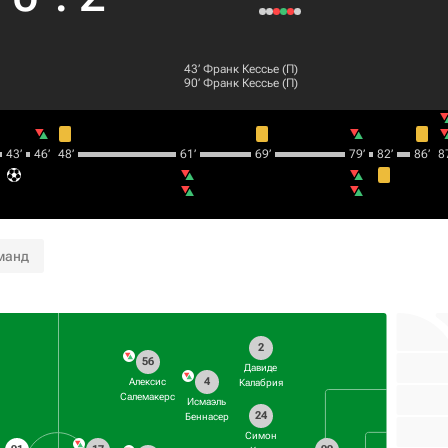
43‎’‎
Франк Кессье
(П)
90‎’‎
Франк Кессье
(П)
43‎’‎
46‎’‎
48‎’‎
61‎’‎
69‎’‎
79‎’‎
82‎’‎
86‎’‎
87
манд
2
56
Давиде
4
Алексис
Калабрия
Салемакерс
Исмаэль
24
Беннасер
Симон