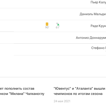
Пьер Кал
Даниэль Мальди
Раде Кру
90‎’‎
61‎’‎
Антонио Доннарум
Стефано
ет пополнить состав
"Ювентус" и "Аталанта" вышли 
иком "Милана" Чалханоглу
чемпионов по итогам сезона
24 мая 2021