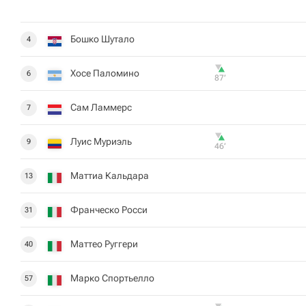
Бошко Шутало
4
Хосе Паломино
6
87‎’‎
Сам Ламмерс
7
Луис Муриэль
9
46‎’‎
Маттиа Кальдара
13
Франческо Росси
31
Маттео Руггери
40
Марко Спортьелло
57