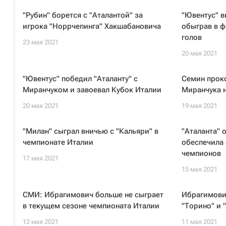
"Рубин" борется с "Аталантой" за
"Ювентус" в
игрока "Норрчепинга" Хакшабановича
обыграв в ф
голов
23 мая 2021
20 мая 2021
"Ювентус" победил "Аталанту" с
Семин прок
Миранчуком и завоевал Кубок Италии
Миранчука н
20 мая 2021
19 мая 2021
"Милан" сыграл вничью с "Кальяри" в
"Аталанта" 
чемпионате Италии
обеспечила 
чемпионов
17 мая 2021
15 мая 2021
СМИ: Ибрагимович больше не сыграет
Ибрагимович
в текущем сезоне чемпионата Италии
"Торино" и 
12 мая 2021
11 мая 2021