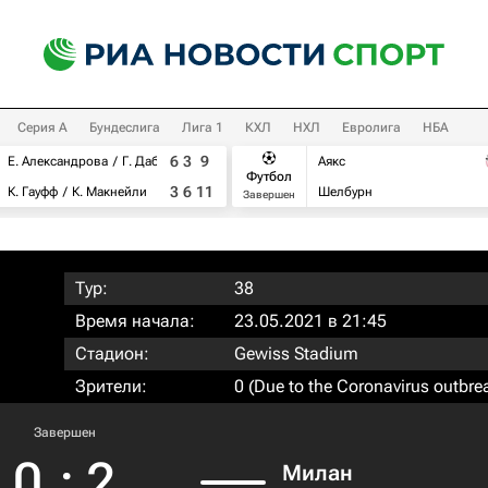
Серия А
Бундеслига
Лига 1
КХЛ
НХЛ
Евролига
НБА
6
3
9
Е. Александрова
Г. Дабровски
Аякс
Футбол
3
6
11
К. Гауфф
К. Макнейли
Шелбурн
Завершен
Тур:
38
Время начала:
23.05.2021 в 21:45
Стадион:
Gewiss Stadium
Зрители:
0 (Due to the Coronavirus outbre
Завершен
0
:
2
Милан