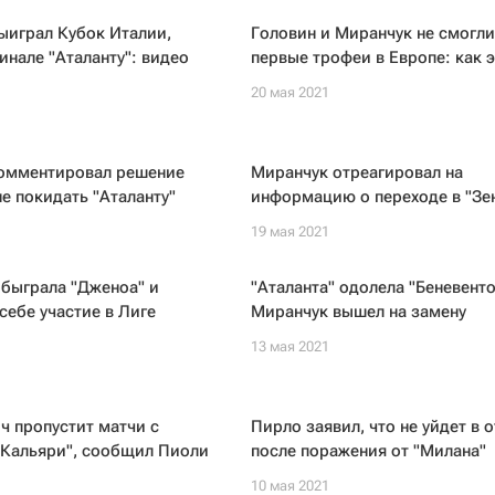
ыиграл Кубок Италии,
Головин и Миранчук не смогли
инале "Аталанту": видео
первые трофеи в Европе: как 
20 мая 2021
омментировал решение
Миранчук отреагировал на
е покидать "Аталанту"
информацию о переходе в "Зе
19 мая 2021
обыграла "Дженоа" и
"Аталанта" одолела "Беневенто
себе участие в Лиге
Миранчук вышел на замену
13 мая 2021
 пропустит матчи с
Пирло заявил, что не уйдет в о
"Кальяри", сообщил Пиоли
после поражения от "Милана"
10 мая 2021