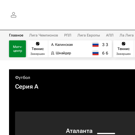
Главное
Лига Чемпионов
РПЛ
Лига Европы
АПЛ
Ла Лига
3
3
А. Калинская
Матч-
Теннис
Теннис
центр
6
6
Д. Шнайдер
Завершен
Завершен
Футбол
Серия А
Аталанта