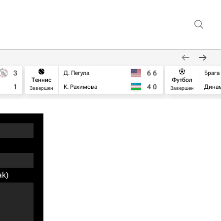
3
6
6
Д. Пегула
Брага
Теннис
Футбол
1
4
0
К. Рахимова
Дина
Завершен
Завершен
ak)