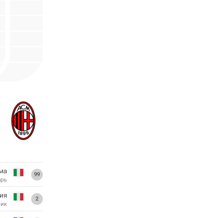
ма
99
арь
ия
2
ник