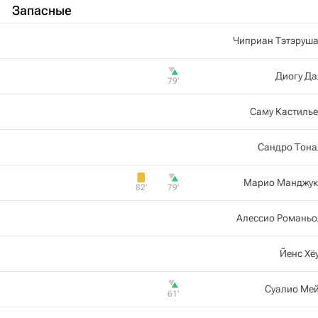
Запасные
Чиприан Тэтэруша
Диогу Да
79‎’‎
Саму Кастиль
Сандро Тона
Марио Манджук
82‎’‎
79‎’‎
Алессио Романьо
Йенс Хё
Суалио Мей
61‎’‎