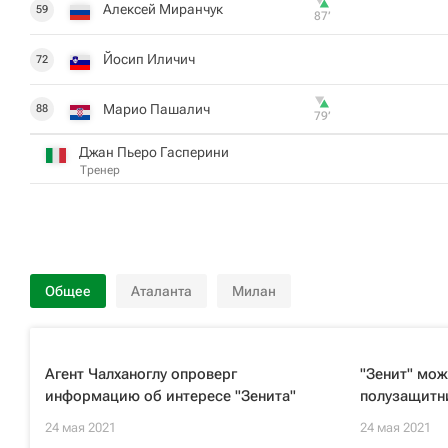
Алексей Миранчук
59
87‎’‎
Йосип Иличич
72
Марио Пашалич
88
79‎’‎
Джан Пьеро Гасперини
Тренер
Общее
Аталанта
Милан
Агент Чалханоглу опроверг
"Зенит" мож
информацию об интересе "Зенита"
полузащитн
24 мая 2021
24 мая 2021