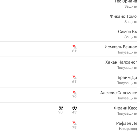
Тео Эрнан
Защит
Фикайо Томо
Защит
Симон Кь
Защит
Исмаэль Беннас
61‎’‎
Полузащит
Хакан Чалхано
Полузащит
Браим Ди
61‎’‎
Полузащит
Алексис Салемаке
79‎’‎
Полузащит
Франк Кесс
90‎’‎
43‎’‎
Полузащит
Рафаэл Ле
79‎’‎
Нападающ