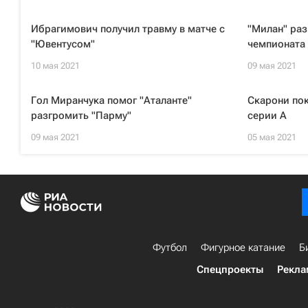
Ибрагимович получил травму в матче с
"Милан" раз
"Ювентусом"
чемпионата
10 мая 2021
09 мая 2021
Гол Миранчука помог "Аталанте"
Скарони пок
разгромить "Парму"
серии А
09 мая 2021
05 мая 2021
Футбол
Фигурное катание
Б
Спецпроекты
Рекла