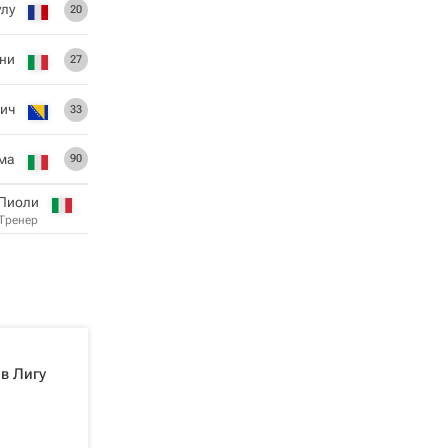
улу
20
ни
27
нич
33
ма
90
 Пиоли
Тренер
в Лигу