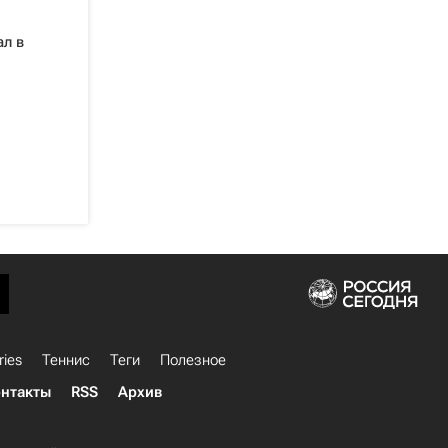
л в
ries
Теннис
Теги
Полезное
нтакты
RSS
Архив