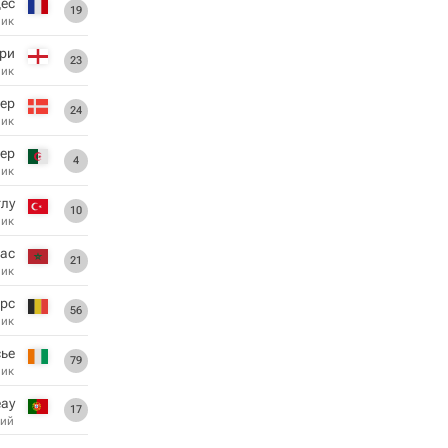
дес
19
ник
ри
23
ник
ер
24
ник
ер
4
ник
глу
10
ник
ас
21
ник
рс
56
ник
ье
79
ник
ау
17
ий