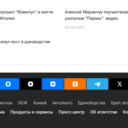
громил "Ювентус" в матче
Алексей Миранчук поучаствова
 Италии
разгроме "Пармы": видео
09 мая 2021
инул пост в руководстве
иатлон
ЗОЖ
Хоккей
Авто/мото
Единоборства
Sport sto
ма
Продукты и сервисы
Пресс-центр
Об агентстве
Ко