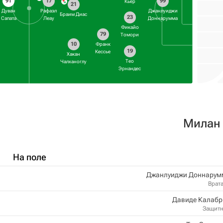
91
17
99
Кьер
21
Дуван
Рафаэл
Джанлуиджи
Браим Диас
23
Сапата
Леау
Доннарумма
Фикайо
79
Томори
10
Франк
19
Кессье
Хакан
Тео
Чалханоглу
Эрнандес
Милан
На поле
Джанлуиджи Доннарум
Врат
Давиде Калабр
Защит