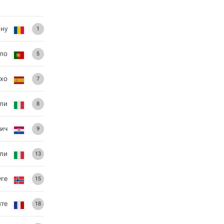
ну
1
ло
5
ехо
7
ли
8
ич
9
ли
13
уге
15
те
18