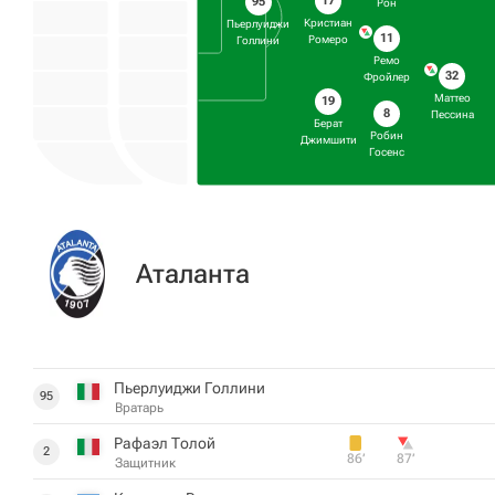
17
95
Рон
Кристиан
Пьерлуиджи
11
Ромеро
Голлини
Ремо
32
Фройлер
Маттео
19
8
Пессина
Берат
Робин
Джимшити
Госенс
Аталанта
Пьерлуиджи Голлини
95
Вратарь
Рафаэл Толой
2
86‎’‎
87‎’‎
Защитник