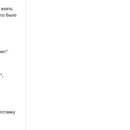
 взять
это было
нит"
",
тставку