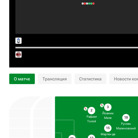
О матче
Трансляция
Статистика
Новости ко
3
2
Йоаким
Рафаэл
18
Меле
Толой
Руслан
15
Малиновский
Мартен де