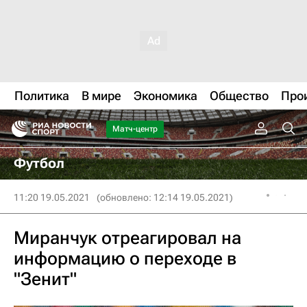
Политика
В мире
Экономика
Общество
Про
Матч-центр
Футбол
11:20 19.05.2021
(обновлено: 12:14 19.05.2021)
Миранчук отреагировал на
информацию о переходе в
"Зенит"