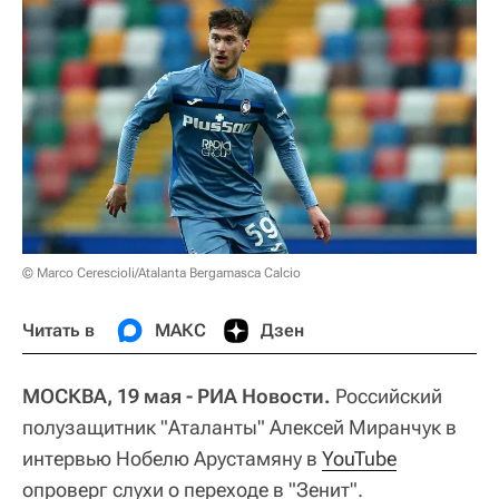
© Marco Cerescioli/Atalanta Bergamasca Calcio
Читать в
МАКС
Дзен
МОСКВА, 19 мая - РИА Новости.
Российский
полузащитник "Аталанты" Алексей Миранчук в
интервью Нобелю Арустамяну в
YouTube
опроверг слухи о переходе в "Зенит".