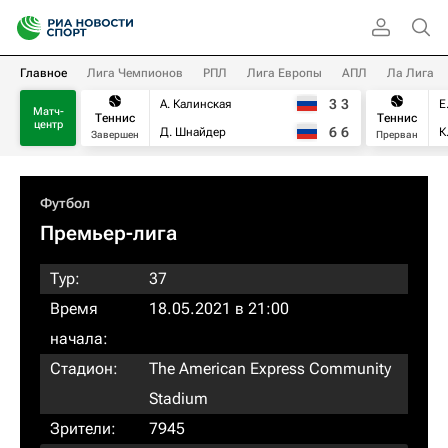
Главное
Лига Чемпионов
РПЛ
Лига Европы
АПЛ
Ла Лига
3
3
А. Калинская
Е
Матч-
Теннис
Теннис
центр
6
6
Д. Шнайдер
К
Завершен
Прерван
Футбол
Премьер-лига
Тур:
37
Время
18.05.2021 в 21:00
начала:
Стадион:
The American Express Community
Stadium
Зрители:
7945