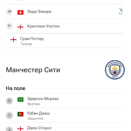
Энди Зекири
29
65‎’‎
Кристиан Уолтон
31
Грэм Поттер
Тренер
Манчестер Сити
На поле
Эдерсон Мораес
31
Вратарь
Рубен Диаш
3
Защитник
Джон Стоунз
5