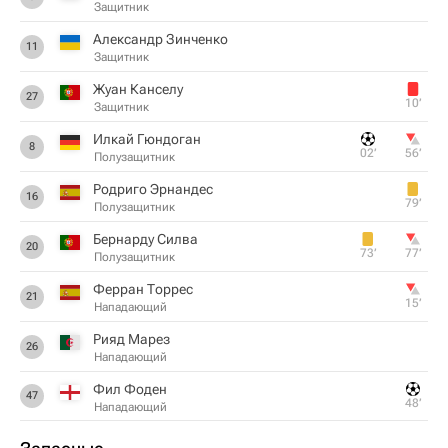
Защитник
Александр Зинченко
11
Защитник
Жуан Канселу
27
10‎’‎
Защитник
Илкай Гюндоган
8
02‎’‎
56‎’‎
Полузащитник
Родриго Эрнандес
16
79‎’‎
Полузащитник
Бернарду Силва
20
73‎’‎
77‎’‎
Полузащитник
Ферран Торрес
21
15‎’‎
Нападающий
Рияд Марез
26
Нападающий
Фил Фоден
47
48‎’‎
Нападающий