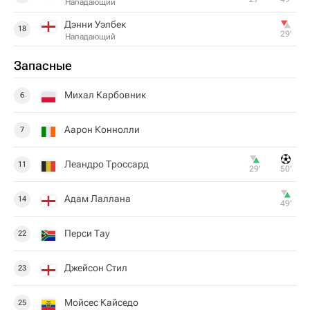
Нападающий
Дэнни Уэлбек
18
29‎’‎
Нападающий
Запасные
Михал Карбовник
6
Аарон Коннолли
7
Леандро Троссард
11
29‎’‎
50‎’‎
Адам Лаллана
14
49‎’‎
Перси Тау
22
Джейсон Стил
23
Мойсес Кайседо
25