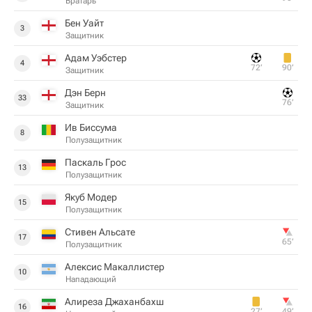
Вратарь
Бен Уайт
3
Защитник
Адам Уэбстер
4
72‎’‎
90‎’‎
Защитник
Дэн Берн
33
76‎’‎
Защитник
Ив Биссума
8
Полузащитник
Паскаль Грос
13
Полузащитник
Якуб Модер
15
Полузащитник
Стивен Альсате
17
65‎’‎
Полузащитник
Алексис Макаллистер
10
Нападающий
Алиреза Джаханбахш
16
27‎’‎
49‎’‎