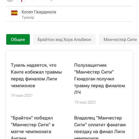
Хосеп Гвардиола
Тренер
Общее
Брайтон энд Хоув Альбион
Манчестер Сити
Тухель надеется, что
Полузащитник
Канте избежал травмы
"Манчестер Сити"
перед финалом Лиги
Гюндоган получил
чемпионов
травму перед финалом
ЛЧ
19 мая 2021
19 мая 2021
"Брайтон" победил
Владелец "Манчестер
"Манчестер Сити" в
Сити" оплатит фанатам
матче чемпионата
поездку на финал Лиги
Англии
чемпионов