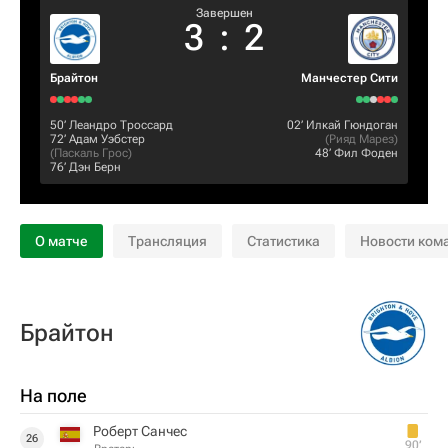
Завершен
3
:
2
Брайтон
Манчестер Сити
50‎’‎
Леандро Троссард
02‎’‎
Илкай Гюндоган
72‎’‎
Адам Уэбстер
(
Рияд Марез
)
(
Паскаль Грос
)
48‎’‎
Фил Фоден
76‎’‎
Дэн Берн
О матче
Трансляция
Статистика
Новости ком
Брайтон
На поле
Роберт Санчес
26
90‎’‎