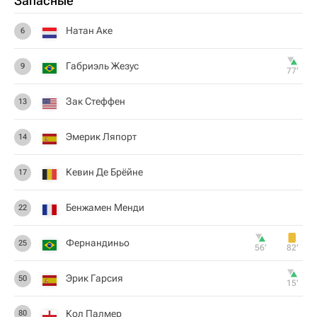
Запасные
Натан Аке
6
Габриэль Жезус
9
77‎’‎
Зак Стеффен
13
Эмерик Ляпорт
14
Кевин Де Брёйне
17
Бенжамен Менди
22
Фернандиньо
25
56‎’‎
82‎’‎
Эрик Гарсия
50
15‎’‎
Кол Палмер
80