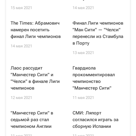
15 мая 2021
14 мая 2021
The Times: Абрамович
Финал Лиги чемпионов
намерен посетить
"Ман Сити" — "Челси"
финал Лиги чемпионов
перенесли из Стамбула
в Порту
14 мая 2021
13 мая 2021
Лаос рассудит
Гвардиола
"Манчестер Сити" и
прокомментировал
"Челси" в финале Лиги
чемпионство
чемпионов
"Манчестер Сити"
12 мая 2021
11 мая 2021
"Манчестер Сити" в
СМИ: Ляпорт
седьмой раз стал
согласился играть за
чемпионом Англии
сборную Испании
11 мая 2021
11 мая 2021