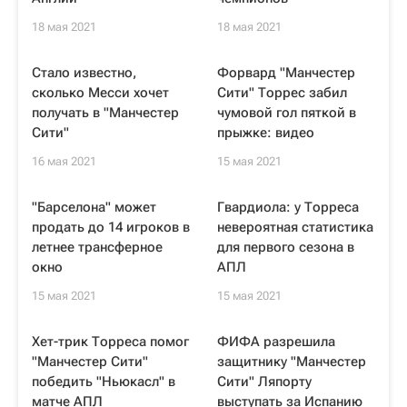
18 мая 2021
18 мая 2021
Стало известно,
Форвард "Манчестер
сколько Месси хочет
Сити" Торрес забил
получать в "Манчестер
чумовой гол пяткой в
Сити"
прыжке: видео
16 мая 2021
15 мая 2021
"Барселона" может
Гвардиола: у Торреса
продать до 14 игроков в
невероятная статистика
летнее трансферное
для первого сезона в
окно
АПЛ
15 мая 2021
15 мая 2021
Хет-трик Торреса помог
ФИФА разрешила
"Манчестер Сити"
защитнику "Манчестер
победить "Ньюкасл" в
Сити" Ляпорту
матче АПЛ
выступать за Испанию