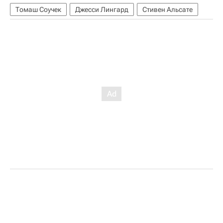
Томаш Соучек
Джесси Лингард
Стивен Альсате