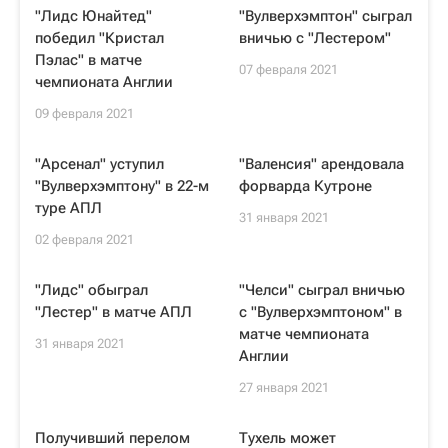
"Лидс Юнайтед"
"Вулверхэмптон" сыграл
победил "Кристал
вничью с "Лестером"
Пэлас" в матче
07 февраля 2021
чемпионата Англии
09 февраля 2021
"Арсенал" уступил
"Валенсия" арендовала
"Вулверхэмптону" в 22-м
форварда Кутроне
туре АПЛ
31 января 2021
02 февраля 2021
"Лидс" обыграл
"Челси" сыграл вничью
"Лестер" в матче АПЛ
с "Вулверхэмптоном" в
матче чемпионата
31 января 2021
Англии
27 января 2021
Получивший перелом
Тухель может