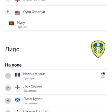
Оуэн Отасоуи
54
Нуну
Тренер
Лидс
На поле
Иллан Мелье
1
64‎’‎
Вратарь
Люк Эйлинг
2
Защитник
Лиам Купер
6
Защитник
Стюарт Даллас