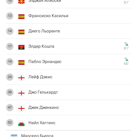
Эзджан Алиоски
10
81‎’‎
Франсиско Касилья
13
Диего Льоренте
14
Элдер Кошта
17
81‎’‎
Пабло Эрнандес
19
66‎’‎
Лейф Дэвис
24
Джо Гельхардт
30
Джек Дженкинс
47
Найл Хаггинс
52
Марсело Бьелса