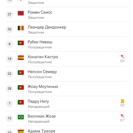
Защитник
Ромен Саисс
27
Защитник
Леандер Дендонкер
32
Защитник
Рубен Невеш
8
Полузащитник
Хонатан Кастро
19
60‎’‎
Полузащитник
Нелсон Семеду
22
Полузащитник
Жоау Моутинью
28
Полузащитник
Педру Нету
7
90‎’‎
Нападающий
Виллиан Жозе
12
87‎’‎
Нападающий
Адама Траоре
37