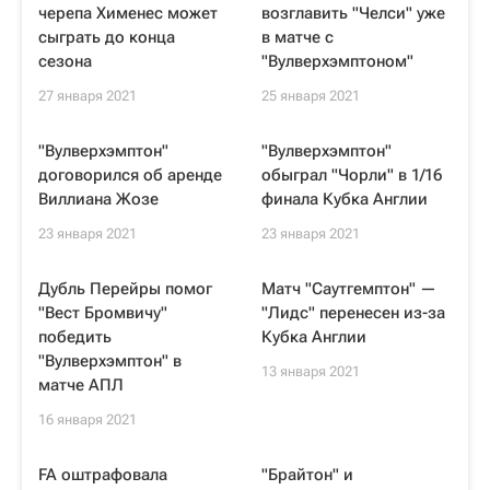
черепа Хименес может
возглавить "Челси" уже
сыграть до конца
в матче с
сезона
"Вулверхэмптоном"
27 января 2021
25 января 2021
"Вулверхэмптон"
"Вулверхэмптон"
договорился об аренде
обыграл "Чорли" в 1/16
Виллиана Жозе
финала Кубка Англии
23 января 2021
23 января 2021
Дубль Перейры помог
Матч "Саутгемптон" —
"Вест Бромвичу"
"Лидс" перенесен из-за
победить
Кубка Англии
"Вулверхэмптон" в
13 января 2021
матче АПЛ
16 января 2021
FA оштрафовала
"Брайтон" и