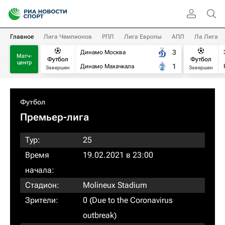
Главное
Лига Чемпионов
РПЛ
Лига Европы
АПЛ
Ла Лига
3
Динамо Москва
Матч-
Футбол
Футбол
центр
1
Динамо Махачкала
Завершен
Завершен
Футбол
Премьер-лига
Тур:
25
Время
19.02.2021 в 23:00
начала:
Стадион:
Molineux Stadium
Зрители:
0 (Due to the Coronavirus
outbreak)