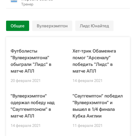
Тренер
Общее
Вулверхэмптон
Лидс Юнайтед
Футболисты
Хет-трик Обамеянга
"Вулверхэмптона"
помог "Арсеналу"
обыграли "Лидс" в
победить "Лидс" в
матче АПЛ
матче АПЛ
20 февраля 2021
14 февраля 2021
"Вулверхэмптон"
"Саутгемптон" победил
одержал победу над
"Вулверхэмптон" и
"Саутгемптоном" в
вышел в 1/4 финала
матче АПЛ
Кубка Англии
14 февраля 2021
11 февраля 2021