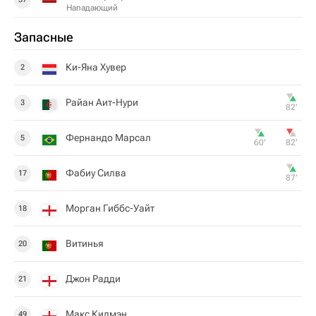
Нападающий
Запасные
Ки-Яна Хувер
2
Райан Аит-Нури
3
82‎’‎
Фернандо Марсал
5
60‎’‎
82‎’‎
Фабиу Силва
17
87‎’‎
Морган Гиббс-Уайт
18
Витинья
20
Джон Радди
21
Макс Килмэн
49