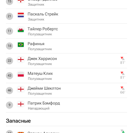
15
Защитник
Паскаль Стрейк
21
Защитник
Тайлер Робертс
11
Полузащитник
Рафинья
18
Полузащитник
Джек Харрисон
22
81‎’‎
Полузащитник
Матеуш Клих
43
81‎’‎
Полузащитник
Джейми Шеклтон
46
66‎’‎
Полузащитник
Патрик Бэмфорд
9
Нападающий
Запасные