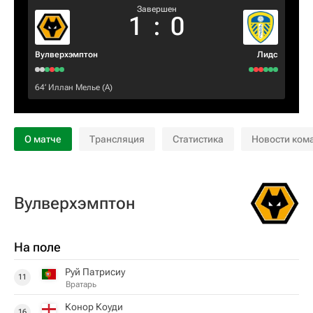
Завершен
1
:
0
Вулверхэмптон
Лидс
64‎’‎
Иллан Мелье
(А)
О матче
Трансляция
Статистика
Новости ком
Вулверхэмптон
На поле
Руй Патрисиу
11
Вратарь
Конор Коуди
16