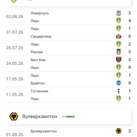
2
Ливерпуль
02.08.26
4
Лидс
1
Лидс
31.07.26
0
Сандерленд
2
Лидс
26.07.26
3
Рексем
3
Вест Хэм
24.05.26
0
Лидс
1
Лидс
17.05.26
0
Брайтон
1
Тоттенхэм
11.05.26
1
Лидс
Вулверхэмптон
3
Вулверхэмптон
01.08.26