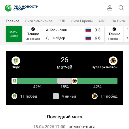
Главное
Лига Чемпионов
РПЛ
Лига Европы
АПЛ
Ла Лига
3
3
А. Калинская
Е
Матч-
Теннис
Теннис
центр
6
6
Д. Шнайдер
К
Завершен
Прерван
26
матчей
Лидс
Вулверхэмптон
42%
15%
42%
11 побед
4 ничьи
11 побед
Последний матч
Премьер-лига
18.04.2026 17:00