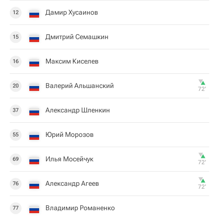
Дамир Хусаинов
12
Дмитрий Семашкин
15
Максим Киселев
16
Валерий Альшанский
20
72‎’‎
Александр Шленкин
37
Юрий Морозов
55
Илья Мосейчук
69
72‎’‎
Александр Агеев
76
72‎’‎
Владимир Романенко
77