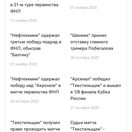
в 21-м туре первенства
07 ноября 2020
ФНЛ
11 ноября 2020
"Нефтехимик" одержал
"Шинник" принял
третью победу подряд в
отставку главного
ФНЛ, обыграв
тренера Побегалова
"Балтику"
30 октября 2020
01 ноября 2020
"Нефтехимик" одержал
"Арсенал" победил
победу над "Акроном" в
"Текстильщик" и вышел
матче первенства ФНЛ
в 1/8 финала Кубка
России
24 октября 2020
21 октября 2020
"Текстильщик" получил
Судья матча
право проводить матчи
"Текстильщик" -