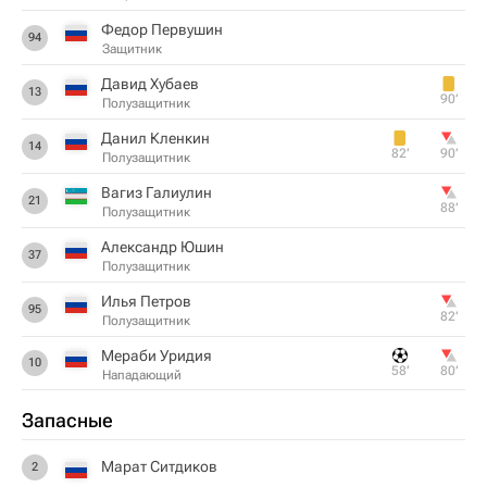
Федор Первушин
94
Защитник
Давид Хубаев
13
90‎’‎
Полузащитник
Данил Кленкин
14
82‎’‎
90‎’‎
Полузащитник
Вагиз Галиулин
21
88‎’‎
Полузащитник
Александр Юшин
37
Полузащитник
Илья Петров
95
82‎’‎
Полузащитник
Мераби Уридия
10
58‎’‎
80‎’‎
Нападающий
Запасные
Марат Ситдиков
2