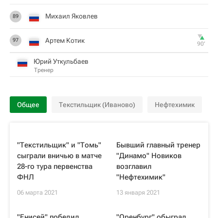
Михаил Яковлев
89
Артем Котик
97
90‎’‎
Юрий Уткульбаев
Тренер
Общее
Текстильщик (Иваново)
Нефтехимик
"Текстильщик" и "Томь"
Бывший главный тренер
сыграли вничью в матче
"Динамо" Новиков
28-го тура первенства
возглавил
ФНЛ
"Нефтехимик"
06 марта 2021
13 января 2021
"Енисей" победил
"Оренбург" обыграл