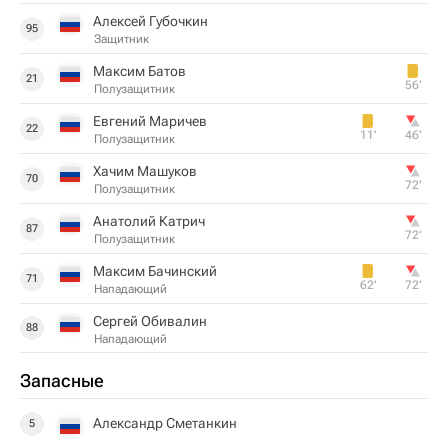
Алексей Губочкин
95
Защитник
Максим Батов
21
56‎’‎
Полузащитник
Евгений Маричев
22
11‎’‎
46‎’‎
Полузащитник
Хачим Машуков
70
72‎’‎
Полузащитник
Анатолий Катрич
87
72‎’‎
Полузащитник
Максим Бачинский
71
62‎’‎
72‎’‎
Нападающий
Сергей Обивалин
88
Нападающий
Запасные
Александр Сметанкин
5