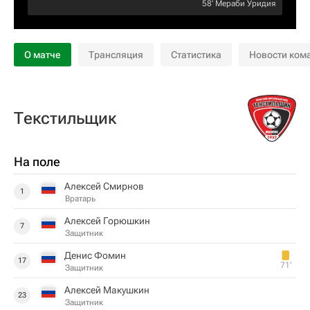
58‎’‎
Мераби Уридия
О матче
Трансляция
Статистика
Новости ком
Текстильщик
На поле
Алексей Смирнов
1
Вратарь
Алексей Горюшкин
7
Защитник
Денис Фомин
17
71‎’‎
Защитник
Алексей Макушкин
23
Защитник