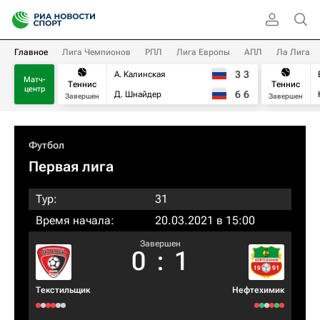
Главное
Лига Чемпионов
РПЛ
Лига Европы
АПЛ
Ла Лига
3
3
А. Калинская
Матч-
Теннис
Теннис
центр
6
6
Д. Шнайдер
Завершен
Завершен
Футбол
Первая лига
Тур:
31
Время начала:
20.03.2021 в 15:00
Завершен
0
:
1
Текстильщик
Нефтехимик