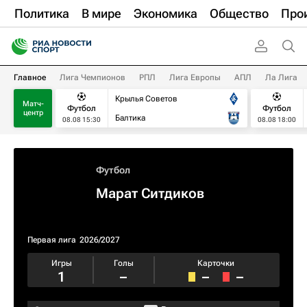
Политика
В мире
Экономика
Общество
Про
Главное
Лига Чемпионов
РПЛ
Лига Европы
АПЛ
Ла Лига
Крылья Советов
Матч-
Футбол
Футбол
центр
Балтика
08.08 15:30
08.08 18:00
Футбол
Марат Ситдиков
Первая лига
2026/2027
Игры
Голы
Карточки
1
–
–
–