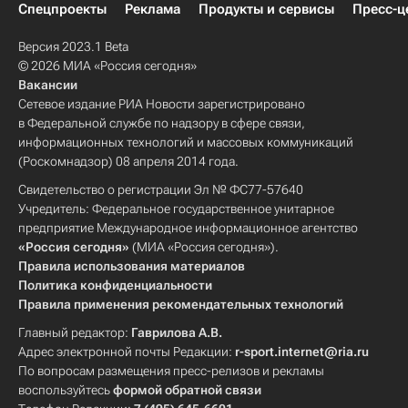
Спецпроекты
Реклама
Продукты и сервисы
Пресс-ц
Версия 2023.1 Beta
© 2026 МИА «Россия сегодня»
Вакансии
Сетевое издание РИА Новости зарегистрировано
в Федеральной службе по надзору в сфере связи,
информационных технологий и массовых коммуникаций
(Роскомнадзор) 08 апреля 2014 года.
Свидетельство о регистрации Эл № ФС77-57640
Учредитель: Федеральное государственное унитарное
предприятие Международное информационное агентство
«Россия сегодня»
(МИА «Россия сегодня»).
Правила использования материалов
Политика конфиденциальности
Правила применения рекомендательных технологий
Главный редактор:
Гаврилова А.В.
Адрес электронной почты Редакции:
r-sport.internet@ria.ru
По вопросам размещения пресс-релизов и рекламы
воспользуйтесь
формой обратной связи