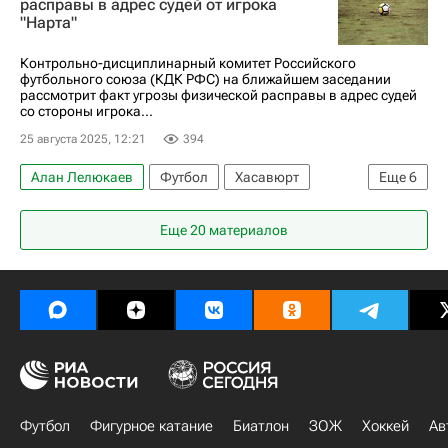
расправы в адрес судей от игрока
"Нарта"
Кубок России по футболу
Контрольно-дисциплинарный комитет Российского
футбольного союза (КДК РФС) на ближайшем заседании
рассмотрит факт угрозы физической расправы в адрес судей
со стороны игрока...
25 августа 2025, 12:21
394
Алан Лелюкаев
Футбол
Хасавюрт
Еще
6
Киров
Артур Григорьянц
Динамо Москва
Еще 20 материалов
Астрахань
Российский футбольный союз (РФС)
Спорт
Футбол
Фигурное катание
Биатлон
ЗОЖ
Хоккей
Ав