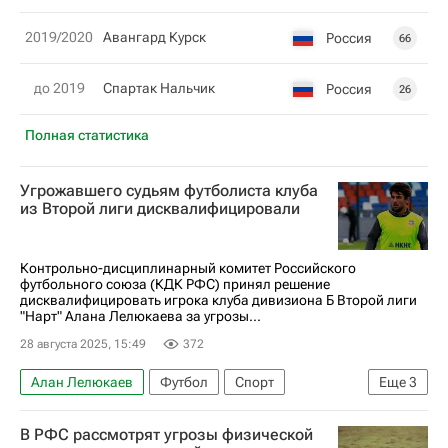
2019/2020
Авангард Курск
Россия
66
до 2019
Спартак Нальчик
Россия
26
Полная статистика
Угрожавшего судьям футболиста клуба
из Второй лиги дисквалифицировали
Контрольно-дисциплинарный комитет Российского
футбольного союза (КДК РФС) принял решение
дисквалифицировать игрока клуба дивизиона Б Второй лиги
"Нарт" Алана Лелюкаева за угрозы...
28 августа 2025, 15:49
372
Алан Лелюкаев
Футбол
Спорт
Еще
3
Артур Григорьянц
В РФС рассмотрят угрозы физической
Российский футбольный союз (РФС)