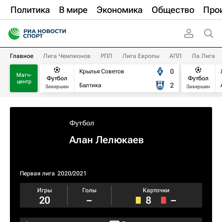
Политика
В мире
Экономика
Общество
Про
Главное
Лига Чемпионов
РПЛ
Лига Европы
АПЛ
Ла Лига
0
Крылья Советов
Матч-
Футбол
Футбол
центр
2
Балтика
Завершен
Завершен
Футбол
Алан Лелюкаев
Первая лига
2020/2021
Игры
Голы
Карточки
20
–
8
–