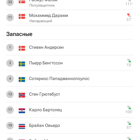
33
111‎’‎
Полузащитник
Мохаммед Дарами
11
57‎’‎
Нападающий
Запасные
Стивен Андерсен
1
Пьерр Бенгтссон
3
15‎’‎
Сотириос Пападжаннопоулос
4
Стен Грютебуст
13
Карло Бартолец
17
105‎’‎
Брайан Овьедо
19
57‎’‎