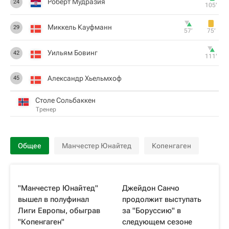
Роберт Мудразия
24
105‎’‎
Миккель Кауфманн
29
57‎’‎
75‎’‎
Уильям Бовинг
42
111‎’‎
Александр Хьельмхоф
45
Столе Сольбаккен
Тренер
Общее
Манчестер Юнайтед
Копенгаген
"Манчестер Юнайтед"
Джейдон Санчо
вышел в полуфинал
продолжит выступать
Лиги Европы, обыграв
за "Боруссию" в
"Копенгаген"
следующем сезоне