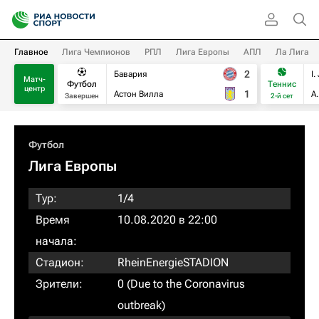
Главное
Лига Чемпионов
РПЛ
Лига Европы
АПЛ
Ла Лига
2
Бавария
I.
Матч-
Футбол
Теннис
центр
1
Астон Вилла
А
Завершен
2-й сет
Футбол
Лига Европы
Тур:
1/4
Время
10.08.2020 в 22:00
начала:
Стадион:
RheinEnergieSTADION
Зрители:
0 (Due to the Coronavirus
outbreak)