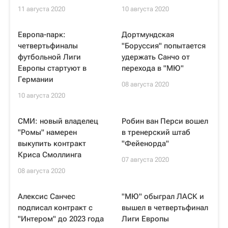
11 августа 2020
10 августа 2020
Европа-парк:
Дортмундская
четвертьфиналы
"Боруссия" попытается
футбольной Лиги
удержать Санчо от
Европы стартуют в
перехода в "МЮ"
Германии
08 августа 2020
10 августа 2020
СМИ: новый владелец
Робин ван Перси вошел
"Ромы" намерен
в тренерский штаб
выкупить контракт
"Фейенорда"
Криса Смоллинга
07 августа 2020
08 августа 2020
Алексис Санчес
"МЮ" обыграл ЛАСК и
подписал контракт с
вышел в четвертьфинал
"Интером" до 2023 года
Лиги Европы