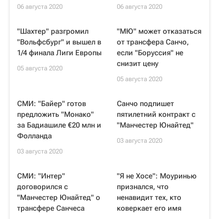
06 августа 2020
06 августа 2020
"Шахтер" разгромил
"МЮ" может отказаться
"Вольфсбург" и вышел в
от трансфера Санчо,
1/4 финала Лиги Европы
если "Боруссия" не
снизит цену
05 августа 2020
05 августа 2020
СМИ: "Байер" готов
Санчо подпишет
предложить "Монако"
пятилетний контракт с
за Бадиашиле €20 млн и
"Манчестер Юнайтед"
Фолланда
03 августа 2020
03 августа 2020
СМИ: "Интер"
"Я не Хосе": Моуринью
договорился с
признался, что
"Манчестер Юнайтед" о
ненавидит тех, кто
трансфере Санчеса
коверкает его имя