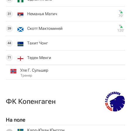
Неманья Матич
31
70‎’‎
Скотт Мактоминей
39
120‎’‎
Тахит Чонг
44
Теден Менги
71
Уле Г. Сульшер
Тренер
ФК Копенгаген
На поле
Карл-Юхан Юнссон