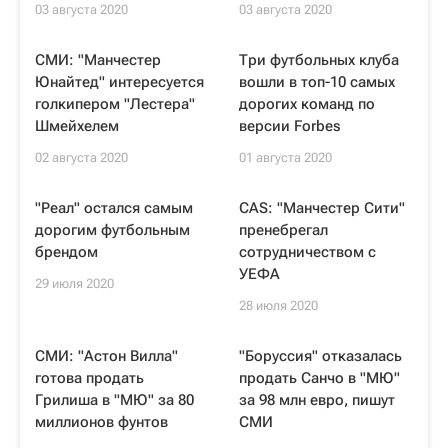
03 августа 2020
03 августа 2020
СМИ: "Манчестер
Три футбольных клуба
Юнайтед" интересуется
вошли в топ-10 самых
голкипером "Лестера"
дорогих команд по
Шмейхелем
версии Forbes
02 августа 2020
01 августа 2020
"Реал" остался самым
CAS: "Манчестер Сити"
дорогим футбольным
пренебрегал
брендом
сотрудничеством с
УЕФА
29 июля 2020
28 июля 2020
СМИ: "Астон Вилла"
"Боруссия" отказалась
готова продать
продать Санчо в "МЮ"
Грилиша в "МЮ" за 80
за 98 млн евро, пишут
миллионов фунтов
СМИ