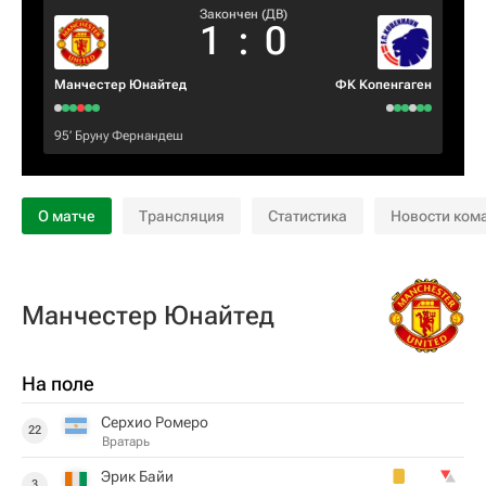
Закончен (ДВ)
1
:
0
Манчестер Юнайтед
ФК Копенгаген
95‎’‎
Бруну Фернандеш
О матче
Трансляция
Статистика
Новости ком
Манчестер Юнайтед
На поле
Серхио Ромеро
22
Вратарь
Эрик Байи
3