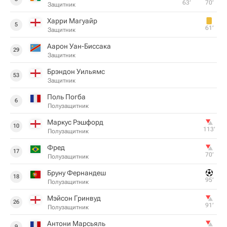
63‎’‎
70‎’‎
Защитник
Харри Магуайр
5
61‎’‎
Защитник
Аарон Уан-Биссака
29
Защитник
Брэндон Уильямс
53
Защитник
Поль Погба
6
Полузащитник
Маркус Рэшфорд
10
113‎’‎
Полузащитник
Фред
17
70‎’‎
Полузащитник
Бруну Фернандеш
18
95‎’‎
Полузащитник
Мэйсон Гринвуд
26
91‎’‎
Полузащитник
Антони Марсьяль
9