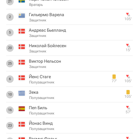
21
Вратарь
Гильермо Варела
2
105‎’‎
Защитник
Андреас Бьелланд
5
Защитник
Николай Бойлесен
20
15‎’‎
Защитник
Виктор Нельсон
25
Защитник
Йенс Стаге
6
77‎’‎
105‎’‎
Полузащитник
Зека
10
105‎’‎
Полузащитник
Пеп Биль
16
57‎’‎
Полузащитник
Йонас Винд
23
Полузащитник
Расмус Фальк