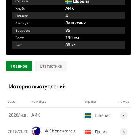
Швеция
Страна:
АИК
Клуб:
4
Номер:
Защитник
Амплуа:
35
Возраст:
190 см
Рост:
88 кг
Вес:
Главное
Статистика
История выступлений
сезон
команда
страна
номер
2020/ н.в.
АИК
Швеция
4
ФК Копенгаген
2018/2020
Дания
4