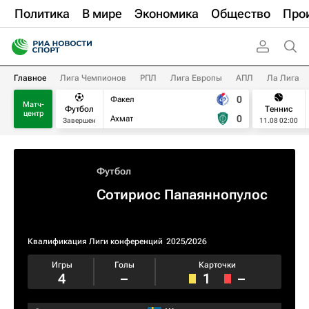
Политика
В мире
Экономика
Общество
Про
Главное
Лига Чемпионов
РПЛ
Лига Европы
АПЛ
Ла Лига
0
Факел
Матч-
Футбол
Теннис
центр
0
Ахмат
Завершен
11.08 02:00
Футбол
Сотириос Папаяннопулос
Квалификация Лиги конференций
2025/2026
Игры
Голы
Карточки
4
–
1
–