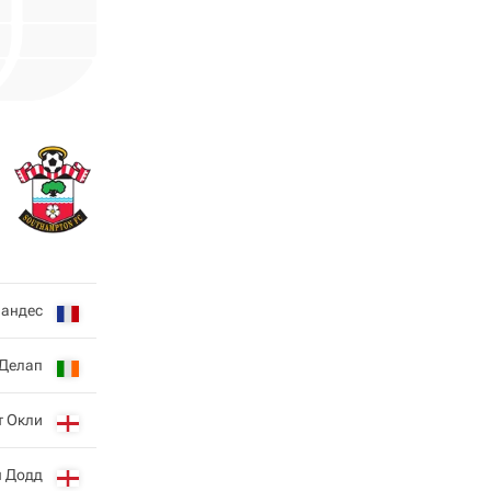
андес
 Делап
т Окли
 Додд