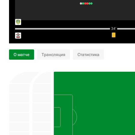
34‎’‎
О матче
Трансляция
Статистика