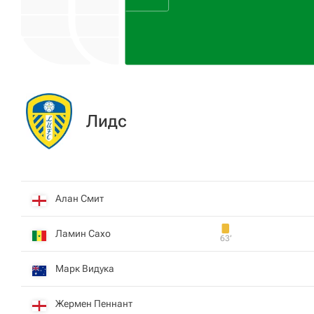
Лидс
Алан Смит
Ламин Сахо
63‎’‎
Марк Видука
Жермен Пеннант