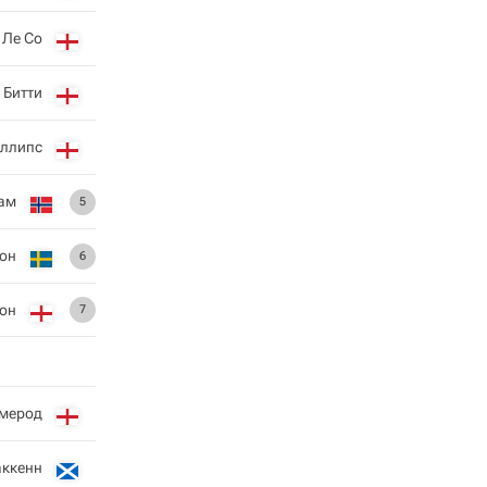
 Ле Со
 Битти
ллипс
ам
5
он
6
он
7
рмерод
ккенн