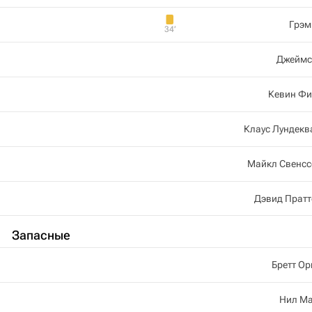
Грэм
34‎’‎
Джеймс
Кевин Фи
Клаус Лундекв
Майкл Свенсс
Дэвид Пратт
Запасные
Бретт О
Нил Ма