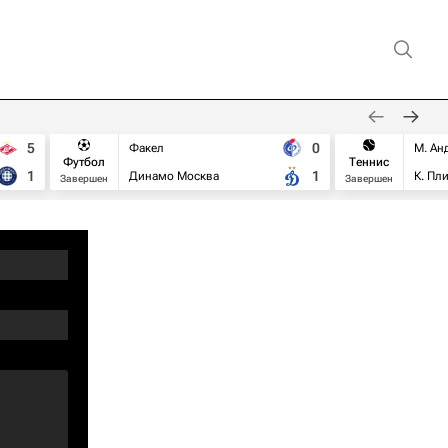
5
0
Факел
М. Ан
Футбол
Теннис
1
1
Динамо Москва
К. Пл
Завершен
Завершен