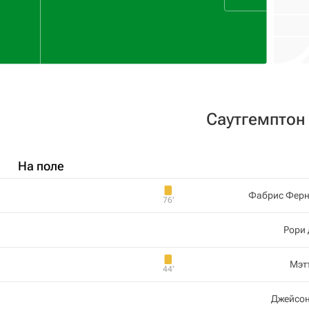
Саутгемптон
На поле
Фабрис Ферн
76‎’‎
Рори
Мэт
44‎’‎
Джейсон