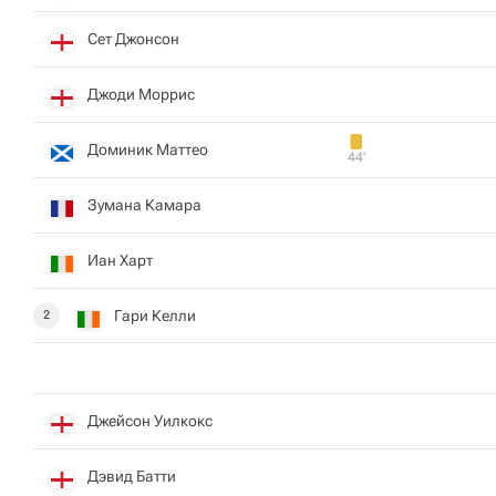
Сет Джонсон
Джоди Моррис
Доминик Маттео
44‎’‎
Зумана Камара
Иан Харт
Гари Келли
2
Джейсон Уилкокс
Дэвид Батти