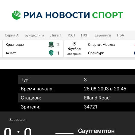
Серия А
Бундеслига
Лига 1
КХЛ
НХЛ
Евролига
НБА
2
Краснодар
Спартак Москва
Футбол
1
Ахмат
Оренбург
Завершен
Тур:
3
Время начала:
26.08.2003 в 20:45
Стадион:
Elland Road
Зрители:
34721
Завершен
0
:
0
Саутгемптон