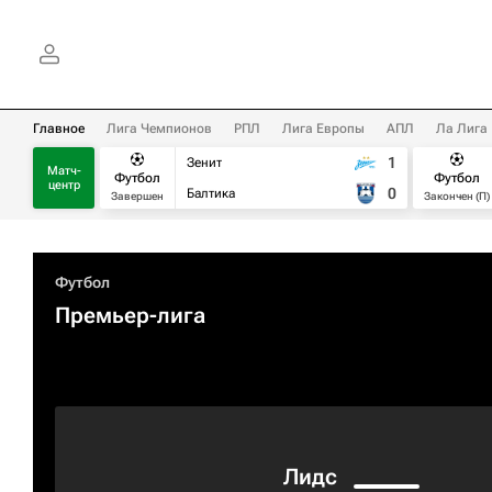
Главное
Лига Чемпионов
РПЛ
Лига Европы
АПЛ
Ла Лига
1
Зенит
Матч-
Футбол
Футбол
центр
0
Балтика
Завершен
Закончен (П)
Футбол
Премьер-лига
Лидс