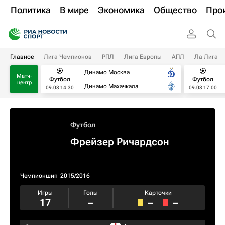
Политика
В мире
Экономика
Общество
Про
Главное
Лига Чемпионов
РПЛ
Лига Европы
АПЛ
Ла Лига
Динамо Москва
Матч-
Футбол
Футбол
центр
Динамо Махачкала
09.08 14:30
09.08 17:00
Футбол
Фрейзер Ричардсон
Чемпионшип
2015/2016
Игры
Голы
Карточки
17
–
–
–