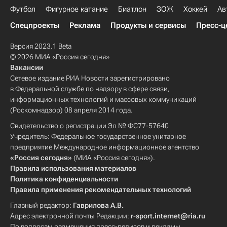
Футбол
Фигурное катание
Биатлон
ЗОЖ
Хоккей
Ав
Спецпроекты
Реклама
Продукты и сервисы
Пресс-ц
Версия 2023.1 Beta
© 2026 МИА «Россия сегодня»
Вакансии
Сетевое издание РИА Новости зарегистрировано
в Федеральной службе по надзору в сфере связи,
информационных технологий и массовых коммуникаций
(Роскомнадзор) 08 апреля 2014 года.
Свидетельство о регистрации Эл № ФС77-57640
Учредитель: Федеральное государственное унитарное
предприятие Международное информационное агентство
«Россия сегодня»
(МИА «Россия сегодня»).
Правила использования материалов
Политика конфиденциальности
Правила применения рекомендательных технологий
Главный редактор:
Гаврилова А.В.
Адрес электронной почты Редакции:
r-sport.internet@ria.ru
По вопросам размещения пресс-релизов и рекламы