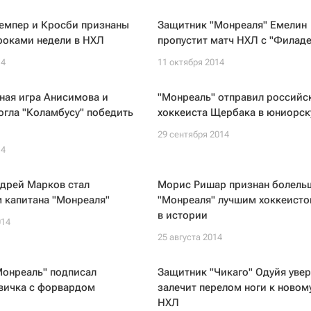
Кемпер и Кросби признаны
Защитник "Монреаля" Емелин
роками недели в НХЛ
пропустит матч НХЛ с "Филад
14
11 октября 2014
ная игра Анисимова и
"Монреаль" отправил российс
гла "Коламбусу" победить
хоккеиста Щербака в юниорск
29 сентября 2014
14
ндрей Марков стал
Морис Ришар признан болел
 капитана "Монреаля"
"Монреаля" лучшим хоккеисто
в истории
014
25 августа 2014
Монреаль" подписал
Защитник "Чикаго" Одуйя увер
овичка с форвардом
залечит перелом ноги к новом
НХЛ