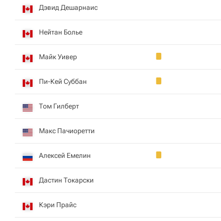
Дэвид Дешарнаис
Нейтан Болье
Майк Уивер
Пи-Кей Суббан
Том Гилберт
Макс Пачиоретти
Алексей Емелин
Дастин Токарски
Кэри Прайс