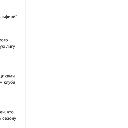
ельфией"
кого
ую лигу
ьщиками
м клуба
ен, что
у сезону