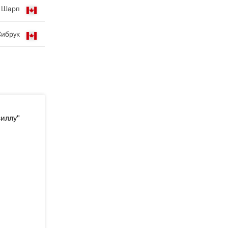
 Шарп
Сибрук
иллу"