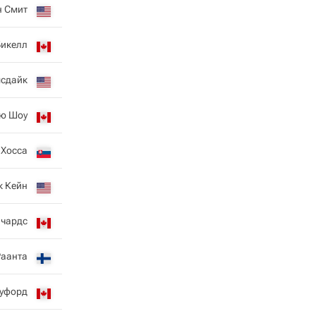
н Смит
Бикелл
мсдайк
ю Шоу
 Хосса
к Кейн
ичардс
Раанта
оуфорд