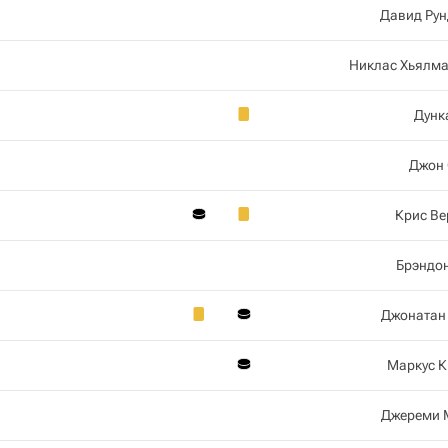
Давид Ру
Никлас Хьялм
Дунк
Джон 
Крис Ве
Брэндо
Джонатан
Маркус 
Джереми 