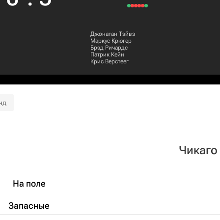
Джонатан Тэйвз
Маркус Крюгер
Брэд Ричардс
Патрик Кейн
Крис Верстеег
нд
Чикаго
На поле
Запасные