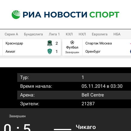
Серия А
Бундеслига
Лига 1
КХЛ
НХЛ
Евролига
НБА
2
Краснодар
Спартак Москва
Футбол
1
Ахмат
Оренбург
Завершен
Тур:
1
Время начала:
05.11.2014 в 03:30
Арена:
Bell Centre
Зрители:
21287
Завершен
0
:
5
Чикаго