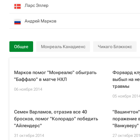
Ларс Эллер
Андрей Марков
Общее
Монреаль Канадиенс
Чикаго Блэкхокс
Марков помог "Монреалю" обыграть
Форвард кл
"Баффало" в матче НХЛ
выбыл на не
травмы
06 ноября 2014
05 ноября 201
Семен Варламов, отразив все 40
"Вашингтон"
бросков, помог "Колорадо" победить
поражение в
"Айлендерс"
"Ванкуверу"
31 октября 2014
27 октября 20