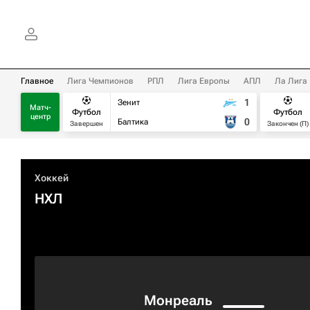
Главное
Лига Чемпионов
РПЛ
Лига Европы
АПЛ
Ла Лига
1
Зенит
Матч-
Футбол
Футбол
центр
0
Балтика
Завершен
Закончен (П)
Хоккей
НХЛ
Монреаль