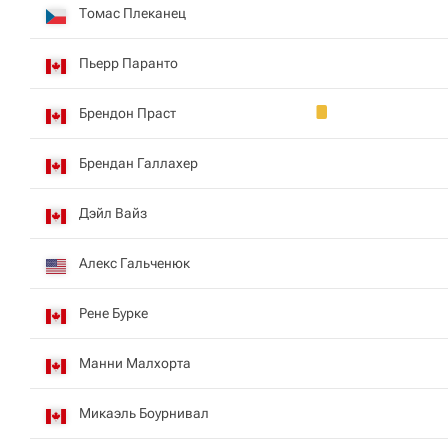
Томас Плеканец
Пьерр Паранто
Брендон Праст
Брендан Галлахер
Дэйл Вайз
Алекс Гальченюк
Рене Бурке
Манни Малхорта
Микаэль Боурнивал