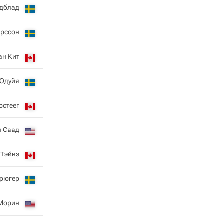
ндблад
арссон
ан Кит
Одуйя
рстеег
н Саад
 Тэйвз
Крюгер
Морин