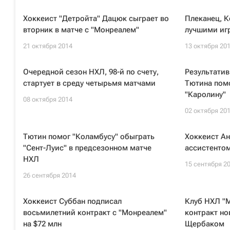
Хоккеист "Детройта" Дацюк сыграет во
Плеканец, 
вторник в матче с "Монреалем"
лучшими иг
21 октября 2014
13 октября 20
Очередной сезон НХЛ, 98-й по счету,
Результатив
стартует в среду четырьмя матчами
Тютина помо
"Каролину"
08 октября 2014
02 октября 20
Тютин помог "Коламбусу" обыграть
Хоккеист А
"Сент-Луис" в предсезонном матче
ассистентом
НХЛ
15 сентября 2
26 сентября 2014
Хоккеист Суббан подписал
Клуб НХЛ "
восьмилетний контракт с "Монреалем"
контракт н
на $72 млн
Щербаком