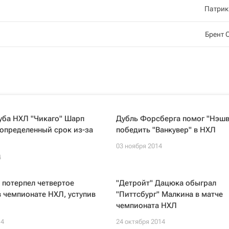
Патрик
Брент 
уба НХЛ "Чикаго" Шарп
Дубль Форсберга помог "Нэшв
определенный срок из-за
победить "Ванкувер" в НХЛ
03 ноября 2014
4
 потерпел четвертое
"Детройт" Дацюка обыграл
 чемпионате НХЛ, уступив
"Питтсбург" Малкина в матче
чемпионата НХЛ
14
24 октября 2014