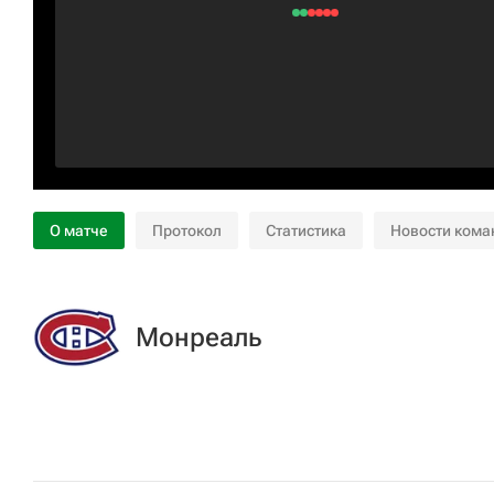
О матче
Протокол
Статистика
Новости кома
Монреаль