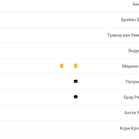
Бе
Брайан 
Тревор ван Ри
Эндр
Мариан
Патри
Брэд Р
Антти 
Кори Кр