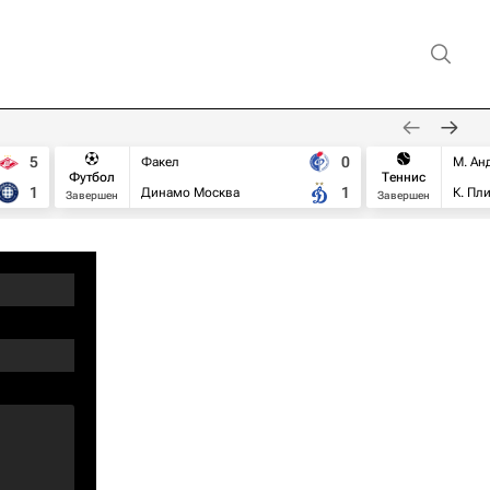
5
0
Факел
М. Ан
Футбол
Теннис
1
1
Динамо Москва
К. Пл
Завершен
Завершен