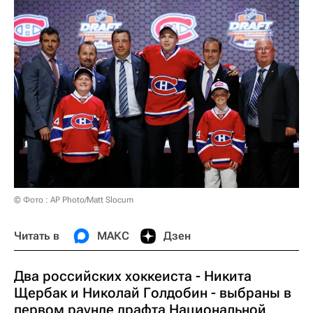
© Фото : AP Photo/Matt Slocum
Читать в
МАКС
Дзен
Два российских хоккеиста - Никита
Щербак и Николай Голдобин - выбраны в
первом раунде драфта Национальной