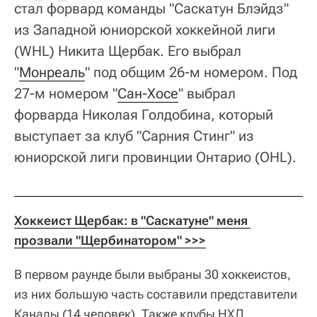
стал форвард команды "Саскатун Блэйдз"
из Западной юниорской хоккейной лиги
(WHL) Никита Щербак. Его выбрал
"
Монреаль
" под общим 26-м номером. Под
27-м номером "
Сан-Хосе
" выбрал
форварда Николая Голдобина, который
выступает за клуб "Сарния Стинг" из
юниорской лиги провинции Онтарио (OHL).
Хоккеист Щербак: в "Саскатуне" меня 
прозвали "Щербинатором" >>>
В первом раунде были выбраны 30 хоккеистов,
из них большую часть составили представители
Канады (14 человек). Также клубы НХЛ