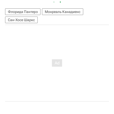
Флорида Пантерз
Монреаль Канадиенс
Сан-Хосе Шаркс