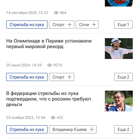
14 сентября 2024, 10:22
964
Стрельба из лука
Спорт
Сочи
Еще
1
Генеральная прокуратура РФ
На Олимпиаде в Париже установили
первый мировой рекорд
25 июля 2024, 14:29
9270
Стрельба из лука
Спорт
Еще
2
Южная Корея
Париж
В федерации стрельбы из лука
подтвердили, что с россиян требуют
деньги
23 ноября 2023, 13:58
422
Стрельба из лука
Владимир Ешеев
Еще
2
Олимпийский комитет России (ОКР)