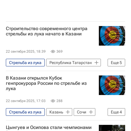
Строительство современного центра
стрельбы из лука начато в Казани
22 сентября 2025, 18:39
369
Стрельба из лука
Республика Татарстан
Еще
5
Казань
Россия
Игорь Краснов
В Казани открылся Кубок
Рустам Минниханов
генпрокурора России по стрельбе из
лука
Республика Татарстан (Татарстан)
22 сентября 2025, 17:03
288
Стрельба из лука
Казань
Сочи
Еще
4
Россия
Игорь Краснов
Цынгуев и Осипова стали чемпионами
Рустам Минниханов
Спорт