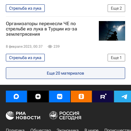
Стрельба из лука
Еще
2
Международный олимпийский комитет (МОК)
Организаторы перенесли ЧЕ по
Летние Олимпийские игры 2024
стрельбе из лука в Турции из-за
землетрясения
8 февраля 2023, 00:37
239
Стрельба из лука
Еще
1
Международный олимпийский комитет (МОК)
Еще
20
материалов
Политика
Общество
Экономика
В мире
Происшеств