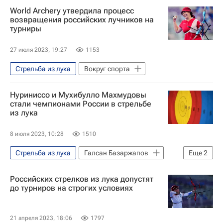
World Archery утвердила процесс
Международный олимпийский комитет (МОК)
возвращения российских лучников на
турниры
27 июля 2023, 19:27
1153
Стрельба из лука
Вокруг спорта
Нуриниссо и Мухибулло Махмудовы
стали чемпионами России в стрельбе
из лука
8 июля 2023, 10:28
1510
Стрельба из лука
Галсан Базаржапов
Еще
2
Ксения Перова
Забайкальский край
Российских стрелков из лука допустят
до турниров на строгих условиях
21 апреля 2023, 18:06
1797