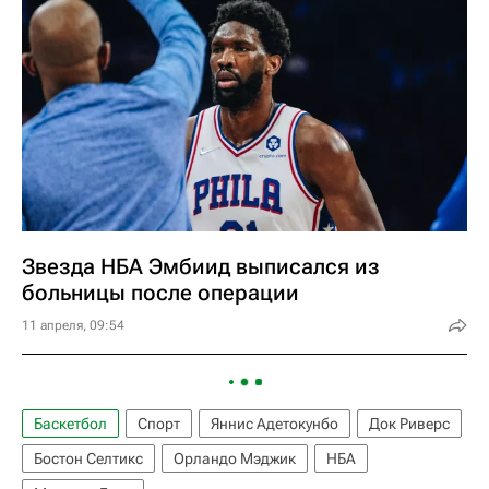
Звезда НБА Эмбиид выписался из
больницы после операции
11 апреля, 09:54
Баскетбол
Спорт
Яннис Адетокунбо
Док Риверс
Бостон Селтикс
Орландо Мэджик
НБА