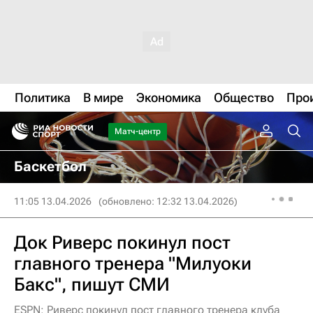
Политика
В мире
Экономика
Общество
Про
Матч-центр
Баскетбол
11:05 13.04.2026
(обновлено: 12:32 13.04.2026)
Док Риверс покинул пост
главного тренера "Милуоки
Бакс", пишут СМИ
ESPN: Риверс покинул пост главного тренера клуба