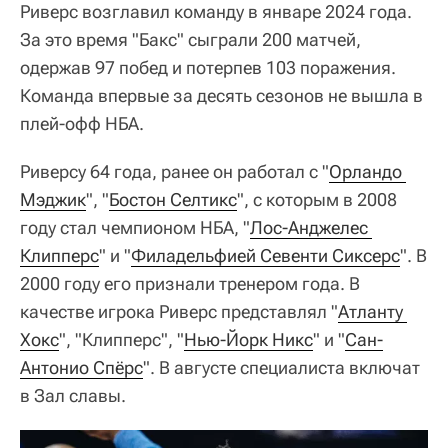
Риверс возглавил команду в январе 2024 года.
За это время "Бакс" сыграли 200 матчей,
одержав 97 побед и потерпев 103 поражения.
Команда впервые за десять сезонов не вышла в
плей-офф НБА.
Риверсу 64 года, ранее он работал с "
Орландо 
Мэджик
", "
Бостон Селтикс
", с которым в 2008
году стал чемпионом НБА, "
Лос-Анджелес 
Клипперс
" и "
Филадельфией Севенти Сиксерс
". В
2000 году его признали тренером года. В
качестве игрока Риверс представлял "
Атланту 
Хокс
", "Клипперс", "
Нью-Йорк Никс
" и "
Сан-
Антонио Спёрс
". В августе специалиста включат
в Зал славы.