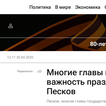
Политика
В мире
Экономика
80-ле
12:11 30.04.2025
Многие главы 
Поделиться
важность праз
Песков
Песков: многие главы государст