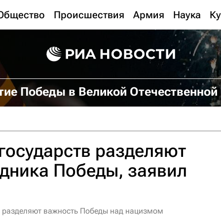
Общество
Происшествия
Армия
Наука
Ку
тие Победы в Великой Отечественной
государств разделяют
дника Победы, заявил
в разделяют важность Победы над нацизмом