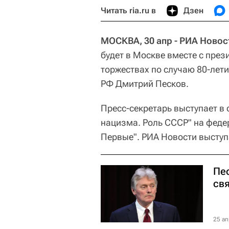
Читать ria.ru в
Дзен
МОСКВА, 30 апр - РИА Новос
будет в Москве вместе с пре
торжествах по случаю 80-лет
РФ Дмитрий Песков.
Пресс-секретарь выступает в 
нацизма. Роль СССР" на феде
Первые". РИА Новости высту
Пе
св
25 ап