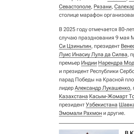
Севастополе
,
Рязани
,
Салеха
столице марафон организован
В 2025 году отмечается 80-ле
случаю празднования 9 мая М
Си Цзиньпин
, президент
Вене
Луис Инасиу Лула да Силва
, 
премьер
Индии
Нарендра Мо
и президент Республики Серб
парад Победы на Красной пло
лидер
Александр Лукашенко
,
Казахстана
Касым-Жомарт Т
президент
Узбекистана
Шавка
Эмомали Рахмон
и другие.
В 