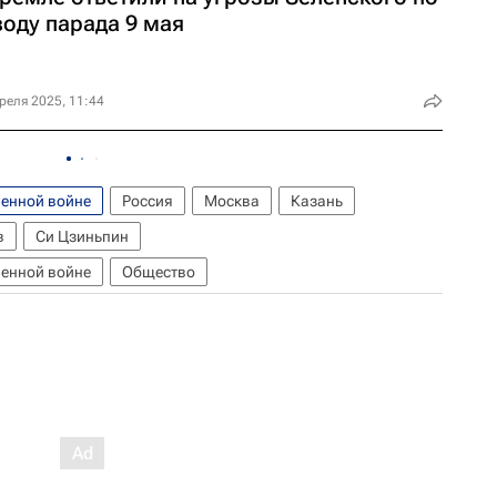
воду парада 9 мая
реля 2025, 11:44
венной войне
Россия
Москва
Казань
в
Си Цзиньпин
венной войне
Общество