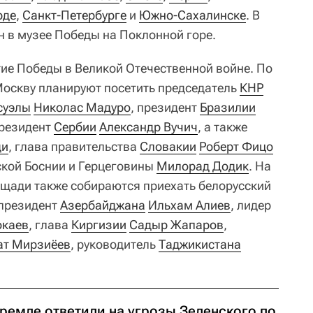
рде
,
Санкт-Петербурге
и
Южно-Сахалинске
. В
 в музее Победы на Поклонной горе.
тие Победы в Великой Отечественной войне. По
оскву планируют посетить председатель
КНР
суэлы
Николас Мадуро
, президент
Бразилии
президент
Сербии
Александр Вучич
, а также
ди
, глава правительства
Словакии
Роберт Фицо
ской Боснии и Герцеговины
Милорад Додик
. На
щади также собираются приехать белорусский
 президент
Азербайджана
Ильхам Алиев
, лидер
окаев
, глава
Киргизии
Садыр Жапаров
,
т Мирзиёев
, руководитель
Таджикистана
Кремле ответили на угрозы Зеленского по