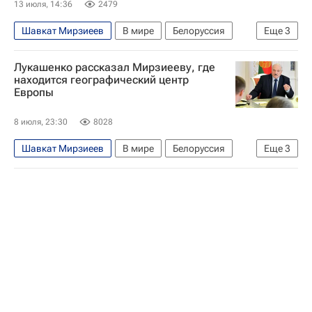
13 июля, 14:36
2479
Шавкат Мирзиеев
В мире
Белоруссия
Еще
3
Узбекистан
Минск
Александр Лукашенко
Лукашенко рассказал Мирзиееву, где
находится географический центр
Европы
8 июля, 23:30
8028
Шавкат Мирзиеев
В мире
Белоруссия
Еще
3
Европа
Узбекистан
Александр Лукашенко