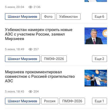
5 июня, 20:04
2136
Шавкат Мирзиеев
Фото
Узбекистан
Еще
6
Танзания
Россия
Владимир Путин
Узбекистан намерен строить новые
Хань Чжэн
Газпром
Россельхозбанк
АЭС с участием России, заявил
Мирзиеев
5 июня, 18:49
257
Шавкат Мирзиеев
ПМЭФ-2026
Еще
2
Узбекистан
Россия
Мирзиеев прокомментировал
совместное с Россией строительство
АЭС
5 июня, 18:45
204
Шавкат Мирзиеев
Россия
ПМЭФ-2026
Еще
1
Узбекистан