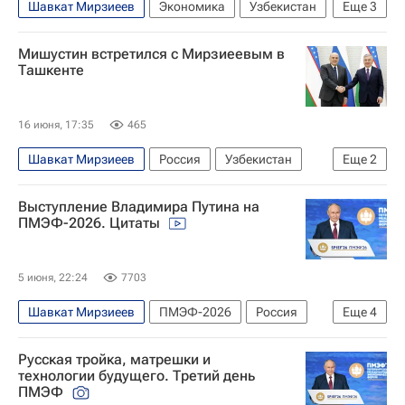
Шавкат Мирзиеев
Экономика
Узбекистан
Еще
3
Россия
Михаил Мишустин
Мишустин встретился с Мирзиеевым в
Абдулла Арипов
Ташкенте
16 июня, 17:35
465
Шавкат Мирзиеев
Россия
Узбекистан
Еще
2
Ташкент
Михаил Мишустин
Выступление Владимира Путина на
ПМЭФ-2026. Цитаты
5 июня, 22:24
7703
Шавкат Мирзиеев
ПМЭФ-2026
Россия
Еще
4
Узбекистан
Владимир Путин
Хань Чжэн
Русская тройка, матрешки и
Видео
технологии будущего. Третий день
ПМЭФ