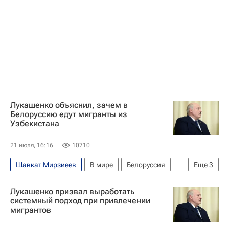
Лукашенко объяснил, зачем в
Белоруссию едут мигранты из
Узбекистана
21 июля, 16:16
10710
Шавкат Мирзиеев
В мире
Белоруссия
Еще
3
Узбекистан
Витебская область
Лукашенко призвал выработать
Александр Лукашенко
системный подход при привлечении
мигрантов