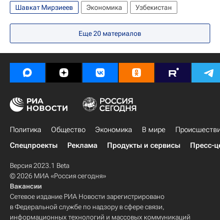
Шавкат Мирзиеев
Экономика
Узбекистан
Еще
20
материалов
Политика
Общество
Экономика
В мире
Происшеств
Спецпроекты
Реклама
Продукты и сервисы
Пресс-ц
Версия 2023.1 Beta
© 2026 МИА «Россия сегодня»
Вакансии
Сетевое издание РИА Новости зарегистрировано
в Федеральной службе по надзору в сфере связи,
информационных технологий и массовых коммуникаций