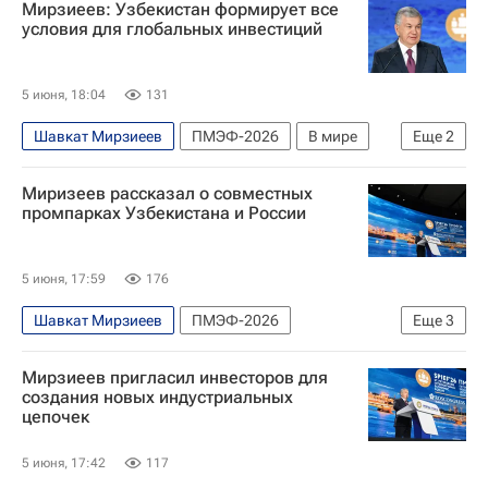
Мирзиеев: Узбекистан формирует все
условия для глобальных инвестиций
5 июня, 18:04
131
Шавкат Мирзиеев
ПМЭФ-2026
В мире
Еще
2
Узбекистан
Россия
Миризеев рассказал о совместных
промпарках Узбекистана и России
5 июня, 17:59
176
Шавкат Мирзиеев
ПМЭФ-2026
Еще
3
Узбекистан
Россия
Ташкентская область
Мирзиеев пригласил инвесторов для
создания новых индустриальных
цепочек
5 июня, 17:42
117