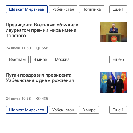
Шавкат Мирзиеев
Узбекистан
Политика
Еще
1
Владимир Путин
Президента Вьетнама объявили
лауреатом премии мира имени
Толстого
24 июля, 11:50
556
Вьетнам
В мире
Москва
Еще
6
Лев Толстой (писатель)
Шарль де Голль
Путин поздравил президента
Франция
Эмомали Рахмон
Узбекистана с днем рождения
Российское историческое общество
Российское военно-историческое общество (РВИО)
24 июля, 10:38
485
Шавкат Мирзиеев
Узбекистан
В мире
Еще
1
Владимир Путин