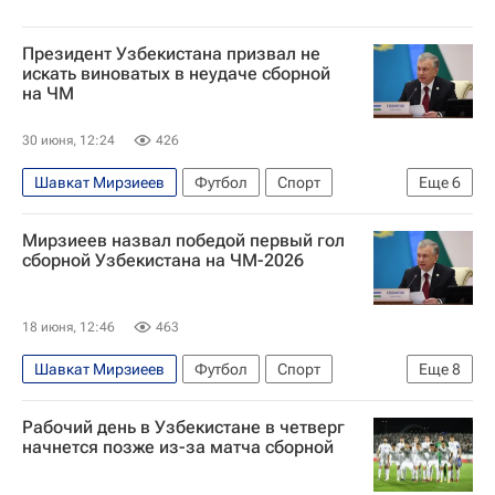
Президент Узбекистана призвал не
искать виноватых в неудаче сборной
на ЧМ
30 июня, 12:24
426
Шавкат Мирзиеев
Футбол
Спорт
Еще
6
Узбекистан
Колумбия
Португалия
Мирзиеев назвал победой первый гол
ЧМ по футболу 2026
ДР Конго
сборной Узбекистана на ЧМ-2026
Аббосбек Файзуллаев
18 июня, 12:46
463
Шавкат Мирзиеев
Футбол
Спорт
Еще
8
Узбекистан
Колумбия
Мехико (штат)
Рабочий день в Узбекистане в четверг
Фабио Каннаваро
ЧМ по футболу 2026
начнется позже из-за матча сборной
Аббосбек Файзуллаев
ПФК ЦСКА