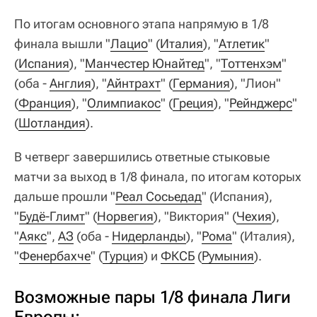
По итогам основного этапа напрямую в 1/8
финала вышли "
Лацио
" (
Италия
), "
Атлетик
"
(
Испания
), "
Манчестер Юнайтед
", "
Тоттенхэм
"
(оба -
Англия
), "
Айнтрахт
" (
Германия
), "Лион"
(
Франция
), "
Олимпиакос
" (
Греция
), "
Рейнджерс
"
(
Шотландия
).
В четверг завершились ответные стыковые
матчи за выход в 1/8 финала, по итогам которых
дальше прошли "
Реал Сосьедад
" (Испания),
"
Будё-Глимт
" (
Норвегия
), "Виктория" (
Чехия
),
"
Аякс
",
АЗ
(оба -
Нидерланды
), "
Рома
" (Италия),
"
Фенербахче
" (
Турция
) и
ФКСБ
(
Румыния
).
Возможные пары 1/8 финала Лиги
Европы: