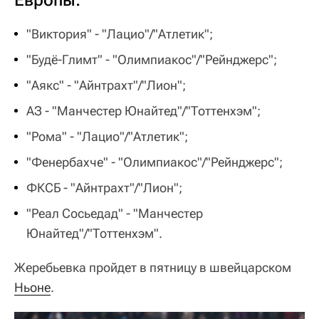
"Виктория" - "Лацио"/"Атлетик";
"Будё-Глимт" - "Олимпиакос"/"Рейнджерс";
"Аякс" - "Айнтрахт"/"Лион";
АЗ - "Манчестер Юнайтед"/"Тоттенхэм";
"Рома" - "Лацио"/"Атлетик";
"Фенербахче" - "Олимпиакос"/"Рейнджерс";
ФКСБ - "Айнтрахт"/"Лион";
"Реал Сосьедад" - "Манчестер
Юнайтед"/"Тоттенхэм".
Жеребьевка пройдет в пятницу в швейцарском
Ньоне
.