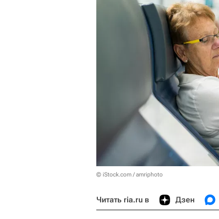
© iStock.com / amriphoto
Читать ria.ru в
Дзен