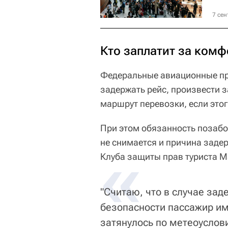
7 сен
Кто заплатит за комф
Федеральные авиационные пра
задержать рейс, произвести 
маршрут перевозки, если этог
При этом обязанность позабо
не снимается и причина задер
«
Клуба защиты прав туриста М
"Считаю, что в случае за
безопасности пассажир им
затянулось по метеоуслов