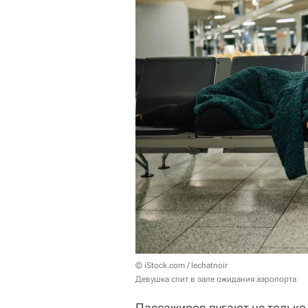
© iStock.com / lechatnoir
Девушка спит в зале ожидания аэропорта
Пассажиров пугают не тольк