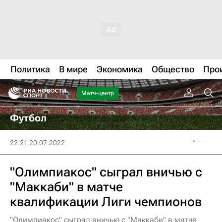
Политика
В мире
Экономика
Общество
Про
Матч-центр
Футбол
22:21 20.07.2022
"Олимпиакос" сыграл вничью с
"Маккаби" в матче
квалификации Лиги чемпионов
"Олимпиакос" сыграл вничью с "Маккаби" в матче