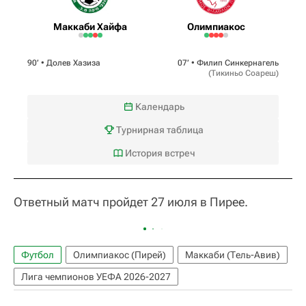
Маккаби Хайфа
Олимпиакос
90‎’‎ •
Долев Хазиза
07‎’‎ •
Филип Синкернагель
(
Тикиньо Соареш
)
Календарь
Турнирная таблица
История встреч
Ответный матч пройдет 27 июля в Пирее.
Футбол
Олимпиакос (Пирей)
Маккаби (Тель-Авив)
Лига чемпионов УЕФА 2026-2027