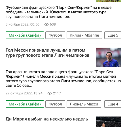
Футболисты французского "Пари Сен-Жермен" на выезде
победили итальянский "Ювентус" в матче шестого тура
группового этапа Лиги чемпионов.
3 ноября 2022, 00:56
638
Маккаби (Хайфа)
Футбол
Килиан Мбаппе
Еще
5
Леонардо Бонуччи
Петар Муса
Ювентус
Гол Месси признали лучшим в пятом
Бенфика
Лига чемпионов УЕФА 2026-2027
туре группового этапа Лиги чемпионов
Гол аргентинского нападающего французского "Пари Сен-
Жермен" Лионеля Месси признан лучшим по итогам матчей
пятого тура группового этапа Лиги чемпионов, сообщается на
сайте Союза...
27 октября 2022, 13:24
2117
Маккаби (Хайфа)
Футбол
Лионель Месси
Еще
4
Кай Хаверц
Рафа Силва
Ди Мария выбыл на несколько недель
Пари Сен-Жермен (ПСЖ)