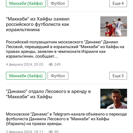
Маккаби (Хайфа)
Футбол
Еще
4
Даниил Лесовой
Магомед Оздоев
"Маккаби" из Хайфы заявил
Фиорентина
ПАОК
российского футболиста как
израильтянина
Российский полузащитник московского "Динамо" Даниил
Лесовой, перешедший в израильский "Маккаби" из Хайфы на
правах аренды, заявлен в чемпионате Израиля как
израильтянин, сообщает...
4 февраля 2024, 20:03
249
Маккаби (Хайфа)
Футбол
Еще
3
Даниил Лесовой
Трансферы в РПЛ
"Динамо" отдало Лесового в аренду в
РПЛ 2026-2027 (Чемпионат России по футболу)
"Маккаби" из Хайфы
Московское "Динамо" в Telegram-канале объявило о переходе
футболиста Даниила Лесового в "Маккаби" из Хайфы
(Израиль) на правах аренды.
2 февраля 2024, 18:11
90