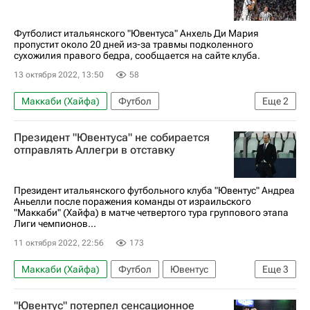
Лига чемпионов УЕФА 2026-2027
Футболист итальянского "Ювентуса" Анхель Ди Мария
пропустит около 20 дней из-за травмы подколенного
сухожилия правого бедра, сообщается на сайте клуба.
13 октября 2022, 13:50
58
Маккаби (Хайфа)
Футбол
Еще
2
Анхель Ди Мария
Ювентус
Президент "Ювентуса" не собирается
отправлять Аллегри в отставку
Президент итальянского футбольного клуба "Ювентус" Андреа
Аньелли после поражения команды от израильского
"Маккаби" (Хайфа) в матче четвертого тура группового этапа
Лиги чемпионов...
11 октября 2022, 22:56
173
Маккаби (Хайфа)
Футбол
Ювентус
Еще
3
Андреа Аньелли
Массимилиано Аллегри
"Ювентус" потерпел сенсационное