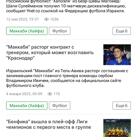
Российский футболист "Хапоэля" из Беэр-Шевы Магомед-
Шапи Сулейманов получил 10-матчевую дисквалификацию,
сообщает Ynet со ссылкой на Федерацию футбола Израиля.
12 мая 2023, 19:37
1026
Маккаби (Хайфа)
Футбол
Еще
6
Магомед-Шапи Сулейманов
"Маккаби" расторг контракт с
Хапоэль (Беэр-Шева)
Долев Хазиза
тренером, который может возглавить
"Краснодар"
Краснодар
Израиль
Хайфа
Израильский "Маккаби" из Тель-Авива расторг соглашение с
занимавшим пост главного тренера команды сербом
Владимиром Ивичем, сообщается на официальном сайте
футбольного клуба.
4 января 2023, 00:09
175
Маккаби (Хайфа)
Футбол
Еще
6
Александр Сторожук
Краснодар
Уотфорд
"Бенфика" вышла в плей-офф Лиги
Футбольные трансферы и слухи
Трансферы
чемпионов с первого места в группе
Трансферы в РПЛ