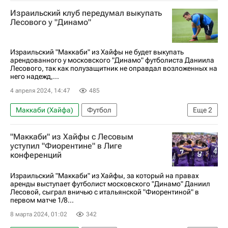
Израильский клуб передумал выкупать
Лесового у "Динамо"
Израильский "Маккаби" из Хайфы не будет выкупать
арендованного у московского "Динамо" футболиста Даниила
Лесового, так как полузащитник не оправдал возложенных на
него надежд,...
4 апреля 2024, 14:47
485
Маккаби (Хайфа)
Футбол
Еще
2
Даниил Лесовой
Динамо Москва
"Маккаби" из Хайфы с Лесовым
уступил "Фиорентине" в Лиге
конференций
Израильский "Маккаби" из Хайфы, за который на правах
аренды выступает футболист московского "Динамо" Даниил
Лесовой, сыграл вничью с итальянской "Фиорентиной" в
первом матче 1/8...
8 марта 2024, 01:02
342