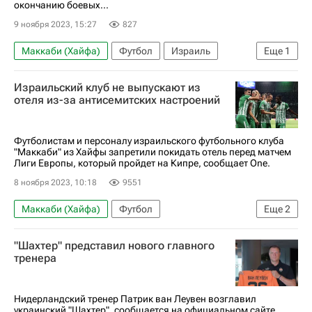
окончанию боевых...
9 ноября 2023, 15:27
827
Маккаби (Хайфа)
Футбол
Израиль
Еще
1
Вокруг спорта
Израильский клуб не выпускают из
отеля из-за антисемитских настроений
Футболистам и персоналу израильского футбольного клуба
"Маккаби" из Хайфы запретили покидать отель перед матчем
Лиги Европы, который пройдет на Кипре, сообщает One.
8 ноября 2023, 10:18
9551
Маккаби (Хайфа)
Футбол
Еще
2
Союз европейских футбольных ассоциаций (УЕФА)
"Шахтер" представил нового главного
Вокруг спорта
тренера
Нидерландский тренер Патрик ван Леувен возглавил
украинский "Шахтер", сообщается на официальном сайте