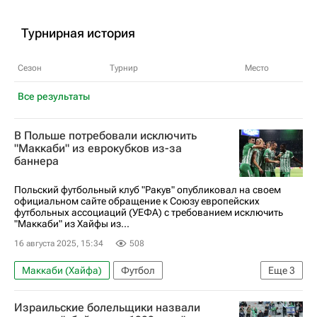
Турнирная история
Сезон
Турнир
Место
Все результаты
В Польше потребовали исключить
"Маккаби" из еврокубков из-за
баннера
Польский футбольный клуб "Ракув" опубликовал на своем
официальном сайте обращение к Союзу европейских
футбольных ассоциаций (УЕФА) с требованием исключить
"Маккаби" из Хайфы из...
16 августа 2025, 15:34
508
Маккаби (Хайфа)
Футбол
Еще
3
Лига конференций
Вокруг спорта
Израильские болельщики назвали
Союз европейских футбольных ассоциаций (УЕФА)