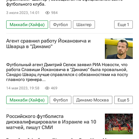
футбольного клуба.
3 июля 2023, 14:01
984
Маккаби (Хайфа)
Футбол
Шахтер
Еще
1
Заря (Луганск)
Агент сравнил работу Йокановича и
Шварца в "Динамо"
Футбольный агент Дмитрий Селюк заявил РИА Новости, что
работа Славиши Йокановича в "Динамо" была провальной,
Сандро Шварц лучше справлялся с обязанностями на посту
главного тренера...
14 мая 2023, 19:58
469
Маккаби (Хайфа)
Футбол
Динамо Москва
Еще
5
Ахмат
Сандро Шварц
Российского футболиста
Славиша Йоканович
Дмитрий Селюк
дисквалифицировали в Израиле на 10
матчей, пишут СМИ
РПЛ 2026-2027 (Чемпионат России по футболу)