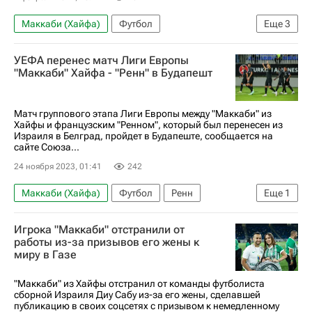
Маккаби (Хайфа)
Футбол
Еще
3
Трансферы в РПЛ
Динамо Москва
УЕФА перенес матч Лиги Европы
Даниил Лесовой
"Маккаби" Хайфа - "Ренн" в Будапешт
Матч группового этапа Лиги Европы между "Маккаби" из
Хайфы и французским "Ренном", который был перенесен из
Израиля в Белград, пройдет в Будапеште, сообщается на
сайте Союза...
24 ноября 2023, 01:41
242
Маккаби (Хайфа)
Футбол
Ренн
Еще
1
Союз европейских футбольных ассоциаций (УЕФА)
Игрока "Маккаби" отстранили от
работы из-за призывов его жены к
миру в Газе
"Маккаби" из Хайфы отстранил от команды футболиста
сборной Израиля Диу Сабу из-за его жены, сделавшей
публикацию в своих соцсетях с призывом к немедленному