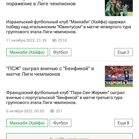
Лига чемпионов УЕФА 2026-2027
поражение в Лиге чемпионов
Израильский футбольный клуб "Маккаби" (Хайфа) одержал
победу над итальянским "Ювентусом" в матче четвертого тура
группового этапа Лиги чемпионов.
11 октября 2022, 21:39
2518
Маккаби (Хайфа)
Футбол
Еще
2
Лига чемпионов УЕФА 2026-2027
Ювентус
"ПСЖ" сыграл вничью с "Бенфикой" в
матче Лиги чемпионов
Французский футбольный клуб "Пари Сен-Жермен" сыграл
вничью с португальской "Бенфикой" в матче третьего тура
группового этапа Лиги чемпионов.
6 октября 2022, 00:05
251
Маккаби (Хайфа)
Футбол
Еще
8
Пари Сен-Жермен (ПСЖ)
Бенфика