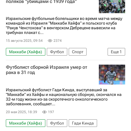
поляков "убийцами с 1939 года"
Израильские футбольные болельщики во время матча между
командой из Израиля "Маккаби Хайфа" и польского клуба
"Ракув Ченстохова" в венгерском Дебрецене вывесили на
трибунах плакат с...
15 августа 2025, 09:54
2374
Маккаби (Хайфа)
Футбол
Спорт
Еще
1
Союз европейских футбольных ассоциаций (УЕФА)
Футболист сборной Израиля умер от
рака в 31 год
Израильский футболист Гади Кинда, выступавший за
"Маккаби" из Хайфы и национальную сборную, скончался на
32-м году жизни из-за скоротечного онкологического
заболевания, сообщает...
20 мая 2025, 18:39
197
Маккаби (Хайфа)
Футбол
Гади Кинда