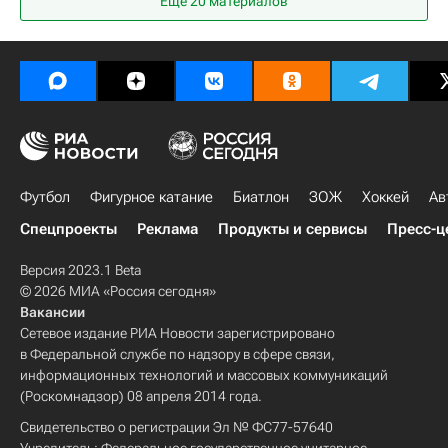
Еще 20 материалов
Лига чемпионов УЕФА 2026-2027
Лионель Месси
Адриен Рабьо
Душан Влахович
Чемпионат Франции по футболу (Лига 1)
Ювентус
Футбол
Фигурное катание
Биатлон
ЗОЖ
Хоккей
Ав
Спецпроекты
Реклама
Продукты и сервисы
Пресс-ц
Версия 2023.1 Beta
© 2026 МИА «Россия сегодня»
Вакансии
Сетевое издание РИА Новости зарегистрировано
в Федеральной службе по надзору в сфере связи,
информационных технологий и массовых коммуникаций
(Роскомнадзор) 08 апреля 2014 года.
Свидетельство о регистрации Эл № ФС77-57640