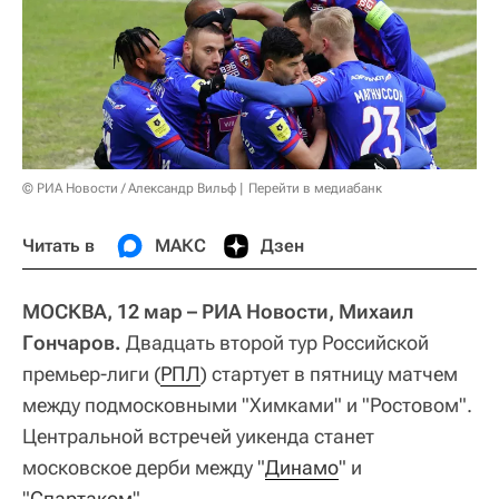
© РИА Новости / Александр Вильф
Перейти в медиабанк
Читать в
МАКС
Дзен
МОСКВА, 12 мар – РИА Новости, Михаил
Гончаров.
Двадцать второй тур Российской
премьер-лиги (
РПЛ
) стартует в пятницу матчем
между подмосковными "Химками" и "Ростовом".
Центральной встречей уикенда станет
московское дерби между "
Динамо
" и
"
Спартаком
".