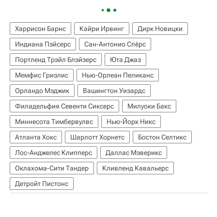
Харрисон Барнс
Кайри Ирвинг
Дирк Новицки
Индиана Пэйсерс
Сан-Антонио Спёрс
Портленд Трэйл Блэйзерс
Юта Джаз
Мемфис Гризлис
Нью-Орлеан Пеликанс
Орландо Мэджик
Вашингтон Уизардс
Филадельфия Севенти Сиксерс
Милуоки Бакс
Миннесота Тимбервулвс
Нью-Йорк Никс
Атланта Хокс
Шарлотт Хорнетс
Бостон Селтикс
Лос-Анджелес Клипперс
Даллас Мэверикс
Оклахома-Сити Тандер
Кливленд Кавальерс
Детройт Пистонс