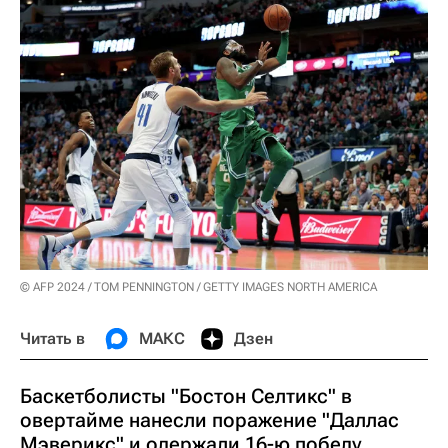
© AFP 2024 / TOM PENNINGTON / GETTY IMAGES NORTH AMERICA
Читать в
МАКС
Дзен
Баскетболисты "Бостон Селтикс" в
овертайме нанесли поражение "Даллас
Мэверикс" и одержали 16-ю победу