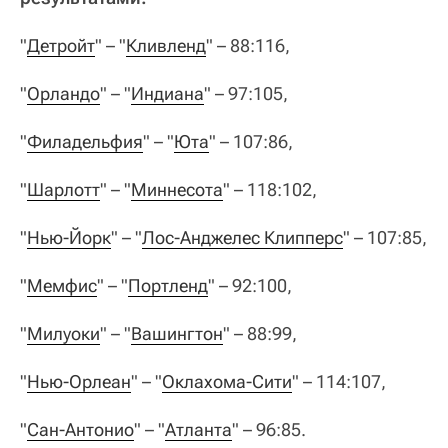
"
Детройт
" – "
Кливленд
" – 88:116,
"
Орландо
" – "
Индиана
" – 97:105,
"
Филадельфия
" – "
Юта
" – 107:86,
"
Шарлотт
" – "
Миннесота
" – 118:102,
"
Нью-Йорк
" – "
Лос-Анджелес Клипперс
" – 107:85,
"
Мемфис
" – "
Портленд
" – 92:100,
"
Милуоки
" – "
Вашингтон
" – 88:99,
"
Нью-Орлеан
" – "
Оклахома-Сити
" – 114:107,
"
Сан-Антонио
" – "
Атланта
" – 96:85.