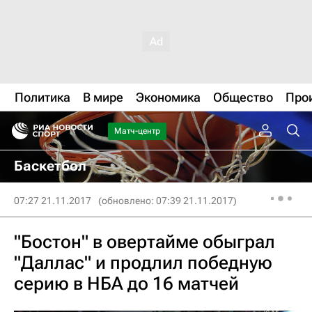
Политика
В мире
Экономика
Общество
Про
Матч-центр
Баскетбол
07:27 21.11.2017
(обновлено: 07:39 21.11.2017)
"Бостон" в овертайме обыграл
"Даллас" и продлил победную
серию в НБА до 16 матчей