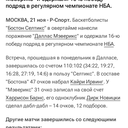
подряд в регулярном чемпионате НБА.
МОСКВА, 21 ноя - Р-Спорт.
Баскетболисты
"
Бостон Селтикс
" в овертайме нанесли
поражение "
Даллас Мэверикс
" и одержали 16-ю
победу подряд в регулярном чемпионате
НБА
.
Встреча, прошедшая в понедельник в Далласе,
завершилась со счетом 110:102 (34:22, 19:27,
16:28, 27:19, 14:6) в пользу "Селтикс". В составе
"Бостона" 47 очков набрал
Кайри Ирвинг
. У
"Мэверикс" 31 очко записал на свой счет
Харрисон Барнс
, его одноклубник
Дирк Новицки
сделал дабл-дабл – 14 очков, 12 подборов.
Другие матчи завершились со следующими
результатами: