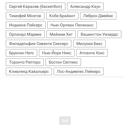
Сергей Карасев (баскетбол)
Александр Каун
Тимофей Мозгов
Кобе Брайант
Леброн Джеймс
Индиана Пэйсерс
Нью-Орлеан Пеликанс
Орландо Мэджик
Майами Хит
Вашингтон Уизардс
Филадельфия Севенти Сиксерс
Милуоки Бакс
Бруклин Нетс
Нью-Йорк Никс
Атланта Хокс
Торонто Рэпторс
Бостон Селтикс
Кливленд Кавальерс
Лос-Анджелес Лейкерс