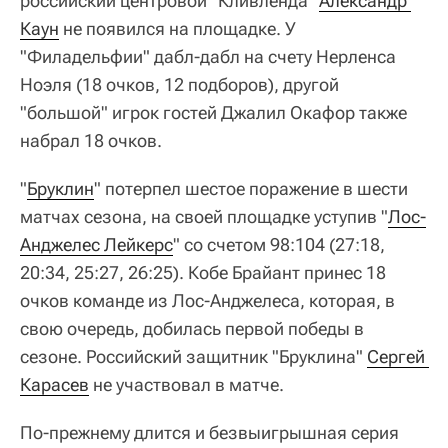
российский центровой "Кливленда"
Александр 
Каун
не появился на площадке. У
"Филадельфии" дабл-дабл на счету Нерленса
Ноэля (18 очков, 12 подборов), другой
"большой" игрок гостей Джалил Окафор также
набрал 18 очков.
"
Бруклин
" потерпел шестое поражение в шести
матчах сезона, на своей площадке уступив "
Лос-
Анджелес Лейкерс
" со счетом 98:104 (27:18,
20:34, 25:27, 26:25). Кобе Брайант принес 18
очков команде из Лос-Анджелеса, которая, в
свою очередь, добилась первой победы в
сезоне. Российский защитник "Бруклина"
Сергей 
Карасев
не участвовал в матче.
По-прежнему длится и безвыигрышная серия