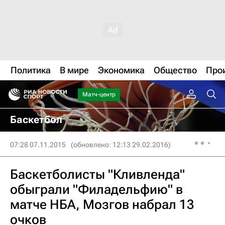
Политика
В мире
Экономика
Общество
Про
Матч-центр
Баскетбол
07:28 07.11.2015
(обновлено: 12:13 29.02.2016)
Баскетболисты "Кливленда"
обыграли "Филадельфию" в
матче НБА, Мозгов набрал 13
очков