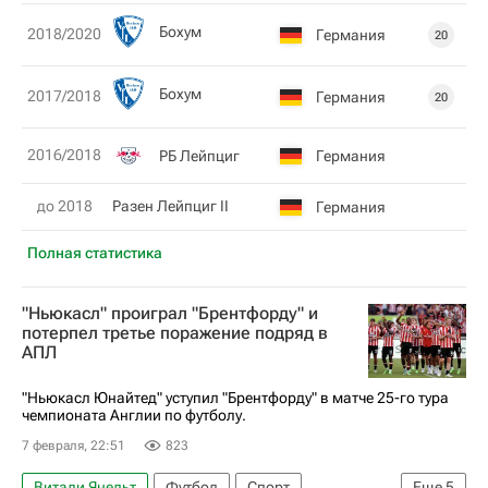
Бохум
2018/2020
Германия
20
Бохум
2017/2018
Германия
20
2016/2018
РБ Лейпциг
Германия
до 2018
Разен Лейпциг II
Германия
Полная статистика
"Ньюкасл" проиграл "Брентфорду" и
потерпел третье поражение подряд в
АПЛ
"Ньюкасл Юнайтед" уступил "Брентфорду" в матче 25-го тура
чемпионата Англии по футболу.
7 февраля, 22:51
823
Витали Янельт
Футбол
Спорт
Еще
5