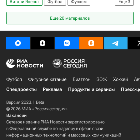
Витали Янельт
Футбол
Фулхэм
Еще
3
Брентфорд
Еще 20 материалов
АПЛ 2026-2027 (Чемпионат Англии по футболу)
Спорт
Футбол
Фигурное катание
Биатлон
ЗОЖ
Хоккей
Ав
Спецпроекты
Реклама
Продукты и сервисы
Пресс-ц
Версия 2023.1 Beta
© 2026 МИА «Россия сегодня»
Вакансии
Сетевое издание РИА Новости зарегистрировано
в Федеральной службе по надзору в сфере связи,
информационных технологий и массовых коммуникаций