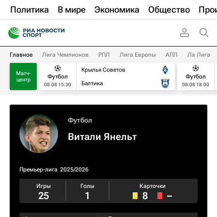
Политика
В мире
Экономика
Общество
Про
Главное
Лига Чемпионов
РПЛ
Лига Европы
АПЛ
Ла Лига
Крылья Советов
Матч-
Футбол
Футбол
центр
Балтика
08.08 15:30
08.08 18:00
Футбол
Витали Янельт
Премьер-лига
2025/2026
Игры
Голы
Карточки
25
1
8
–