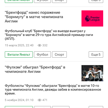
Ньюкасл-апон-Тайн
Свен Ботман
"Брентфорд" нанес поражение
Ньюкасл Юнайтед
Брентфорд
"Борнмуту" в матче чемпионата
Англии
АПЛ 2026-2027 (Чемпионат Англии по футболу)
Футбольный клуб "Брентфорд" на выезде выиграл у
"Борнмута" в матче 29-го тура Английской премьер-лиги
(АПЛ).
15 марта 2025, 22:40
332
Витали Янельт
Футбол
Спорт
Еще
5
Йоан Висса
Кристиан Нергор
Борнмут
"Фулхэм" обыграл "Брентфорд" в
Брентфорд
чемпионате Англии
АПЛ 2026-2027 (Чемпионат Англии по футболу)
Футболисты "Фулхэма" обыграли "Брентфорд" в матче 10-го
тура чемпионата Англии, дважды забив в компенсированное
время.
5 ноября 2024, 01:10
471