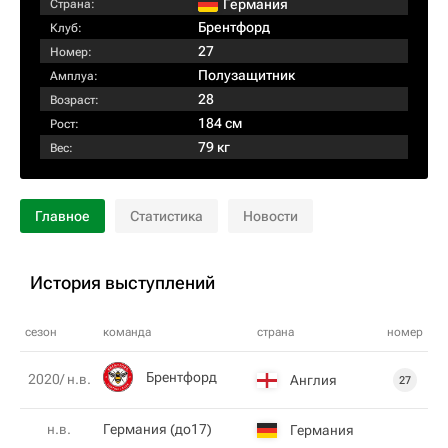
Германия
Страна:
Брентфорд
Клуб:
27
Номер:
Полузащитник
Амплуа:
28
Возраст:
184 см
Рост:
79 кг
Вес:
Главное
Статистика
Новости
История выступлений
сезон
команда
страна
номер
Брентфорд
2020/ н.в.
Англия
27
н.в.
Германия (до17)
Германия