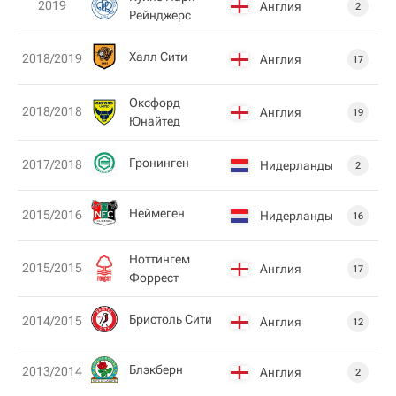
2019
Англия
2
Рейнджерс
Халл Сити
2018/2019
Англия
17
Оксфорд
2018/2018
Англия
19
Юнайтед
Гронинген
2017/2018
Нидерланды
2
Неймеген
2015/2016
Нидерланды
16
Ноттингем
2015/2015
Англия
17
Форрест
Бристоль Сити
2014/2015
Англия
12
Блэкберн
2013/2014
Англия
2