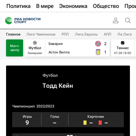
Политика
В мире
Экономика
Общество
Про
Главное
Лига Чемпионов
РПЛ
Лига Европы
АПЛ
Ла Лига
2
Бавария
Матч-
Футбол
Теннис
центр
1
Астон Вилла
Завершен
07.08 18:00
Футбол
Тодд Кейн
Чемпионшип
2022/2023
Игры
Голы
Карточки
9
–
–
–