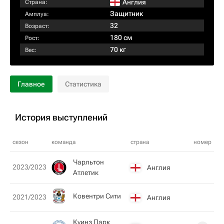
Англия
Страна:
Защитник
Амплуа:
32
Возраст:
180 см
Рост:
70 кг
Вес:
Главное
Статистика
История выступлений
сезон
команда
страна
номер
Чарльтон
2023/2023
Англия
Атлетик
Ковентри Сити
2021/2023
Англия
Куинз Парк