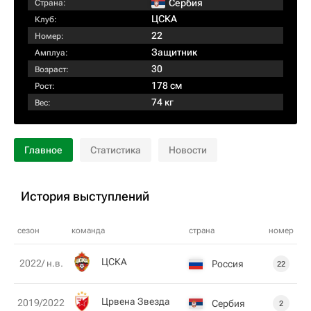
Сербия
Страна:
ЦСКА
Клуб:
22
Номер:
Защитник
Амплуа:
30
Возраст:
178 см
Рост:
74 кг
Вес:
Главное
Статистика
Новости
История выступлений
сезон
команда
страна
номер
ЦСКА
2022/ н.в.
Россия
22
Црвена Звезда
2019/2022
Сербия
2