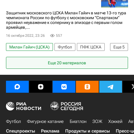
Защитник московского ЦСКА Милан Гайич в матче 13-го тура
чемпионата России по футболу с московским "Спартаком"
проявил неуважение к сопернику в эпизоде с первым голом
армейцев,...
16 октября 2022, 23:26
557
Милан Гайич (ЦСКА)
Футбол
ПФК ЦСКА
Еще
5
Милан Гайич
Еще 20 материалов
РПЛ 2026-2027 (Чемпионат России по футболу)
Спартак Москва
Роман Зобнин
Александр Соболев
Футбол
Фигурное катание
Биатлон
ЗОЖ
Хоккей
Ав
Спецпроекты
Реклама
Продукты и сервисы
Пресс-ц