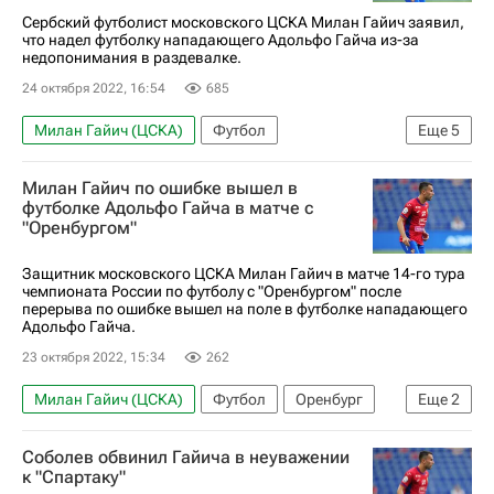
Сербский футболист московского ЦСКА Милан Гайич заявил,
что надел футболку нападающего Адольфо Гайча из-за
недопонимания в раздевалке.
24 октября 2022, 16:54
685
Милан Гайич (ЦСКА)
Футбол
Еще
5
Адольфо Гайч
Оренбург
ПФК ЦСКА
Милан Гайич по ошибке вышел в
РПЛ 2026-2027 (Чемпионат России по футболу)
футболке Адольфо Гайча в матче с
"Оренбургом"
Владислав Безбородов
Защитник московского ЦСКА Милан Гайич в матче 14-го тура
чемпионата России по футболу с "Оренбургом" после
перерыва по ошибке вышел на поле в футболке нападающего
Адольфо Гайча.
23 октября 2022, 15:34
262
Милан Гайич (ЦСКА)
Футбол
Оренбург
Еще
2
Адольфо Гайч
Соболев обвинил Гайича в неуважении
РПЛ 2026-2027 (Чемпионат России по футболу)
к "Спартаку"