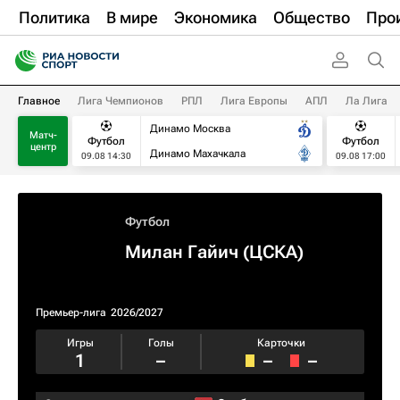
Политика
В мире
Экономика
Общество
Про
Главное
Лига Чемпионов
РПЛ
Лига Европы
АПЛ
Ла Лига
Динамо Москва
Матч-
Футбол
Футбол
центр
Динамо Махачкала
09.08 14:30
09.08 17:00
Футбол
Милан Гайич (ЦСКА)
Премьер-лига
2026/2027
Игры
Голы
Карточки
1
–
–
–