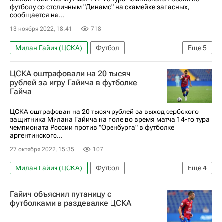
футболу со столичным "Динамо" на скамейке запасных,
сообщается на...
13 ноября 2022, 18:41
718
Милан Гайич (ЦСКА)
Футбол
Еще
5
Хесус Медина
Игорь Акинфеев
ЦСКА оштрафовали на 20 тысяч
Динамо Москва
ПФК ЦСКА
рублей за игру Гайича в футболке
Гайча
РПЛ 2026-2027 (Чемпионат России по футболу)
ЦСКА оштрафован на 20 тысяч рублей за выход сербского
защитника Милана Гайича на поле во время матча 14-го тура
чемпионата России против "Оренбурга" в футболке
аргентинского...
27 октября 2022, 15:35
107
Милан Гайич (ЦСКА)
Футбол
Еще
4
Адольфо Гайч
Артур Григорьянц
Гайич объяснил путаницу с
Российский футбольный союз (РФС)
футболками в раздевалке ЦСКА
ПФК ЦСКА