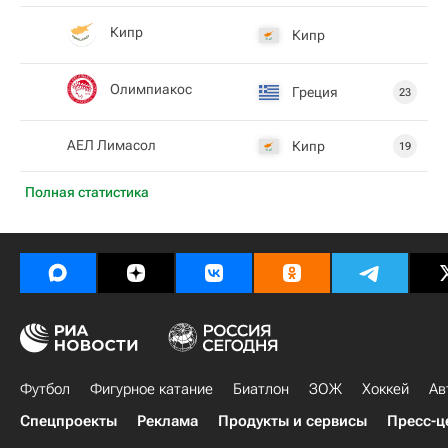
Кипр
Кипр
Олимпиакос
Греция
23
АЕЛ Лимасол
Кипр
19
Полная статистика
Футбол
Фигурное катание
Биатлон
ЗОЖ
Хоккей
Ав
Спецпроекты
Реклама
Продукты и сервисы
Пресс-ц