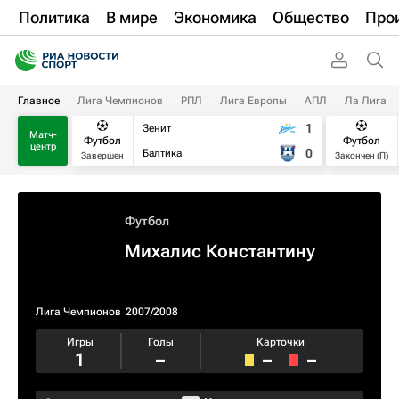
Политика
В мире
Экономика
Общество
Про
Главное
Лига Чемпионов
РПЛ
Лига Европы
АПЛ
Ла Лига
1
Зенит
Матч-
Футбол
Футбол
центр
0
Балтика
Завершен
Закончен (П)
Футбол
Михалис Константину
Лига Чемпионов
2007/2008
Игры
Голы
Карточки
1
–
–
–