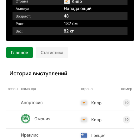
Кипр
Страна:
Нападающий
Амплуа:
48
Возраст:
187 см
Рост:
82 кг
Вес:
Главное
Статистика
История выступлений
сезон
команда
страна
номер
Анортосис
Кипр
19
Омония
Кипр
19
Ираклис
Греция