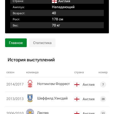
Англия
Страна:
Нападающий
Амплуа:
40
Возраст:
178 см
Рост:
70 кг
Вес:
Главное
Статистика
История выступлений
сезон
команда
страна
номер
Ноттингем Форрест
2014/2017
Англия
7
Шеффилд Уэнсдей
2013/2013
Англия
28
Лестер
2006/2010
Англия
12