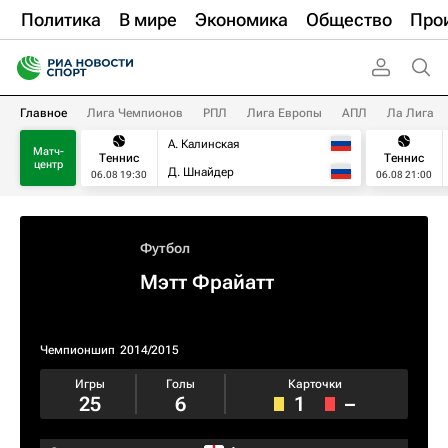
Политика
В мире
Экономика
Общество
Про
Главное
Лига Чемпионов
РПЛ
Лига Европы
АПЛ
Ла Лига
А. Калинская
Матч-
Теннис
Теннис
центр
Д. Шнайдер
06.08 19:30
06.08 21:00
Футбол
Мэтт Фрайатт
Чемпионшип
2014/2015
Игры
Голы
Карточки
25
6
1
–